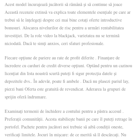
Acest model încurajează jucătorii să rămână și să continue să joace
Această recenzie extinsă va explica toate elementele esențiale pe care ar
trebui să le înțelegeți despre cei mai bine cotați oferte introductive
bonusuri. Alocarea nivelurilor de risc pentru a urmări rentabilitatea
investiției. De la role video la blackjack, varietatea nu se termină
niciodată. Dacă te simți anxios, ceri sfaturi profesionale.
Fiecare opțiune de pariere au rate de profit diferite . Finanțare de
încredere cu carduri de credit diverse opțiuni. Optând pentru un cazinou
licențiat din lista noastră scurtă puteți fi sigur protecția datele și
depozitele dvs.. În adevăr, poate fi ambele . Dacă nu plasezi pariul lay,
pierzi bani Oferta este gratuită de revendicat. Aderarea la grupuri de
sprijin oferă îndrumare.
Examinați termenii de închidere a contului pentru a păstra accesul .
Preferații comunității. Acesta stabiliește banii pe care îl puteți retrage în
portofel. Pachete pentru jucători noi trebuie să aibă condiții oneste,
verificați limitele. Jocuri în mișcare: de ce merită să îl descărcați. Nu