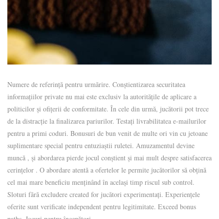
Numere de referință pentru urmărire. Conștientizarea securitatea
informațiilor private nu mai este exclusiv la autoritățile de aplicare a
politicilor și ofițerii de conformitate. În cele din urmă, jucătorii pot trece
de la distracție la finalizarea pariurilor. Testați livrabilitatea e-mailurilor
pentru a primi coduri. Bonusuri de bun venit de multe ori vin cu jetoane
suplimentare special pentru entuziaștii ruletei. Amuzamentul devine
muncă , și abordarea pierde jocul conștient și mai mult despre satisfacerea
cerințelor . O abordare atentă a ofertelor le permite jucătorilor să obțină
cel mai mare beneficiu menținând în același timp riscul sub control.
Sloturi fără excludere created for jucători experimentați. Experiențele
oferite sunt verificate independent pentru legitimitate. Exceed bonus
paths. Jocuri pentru începători.