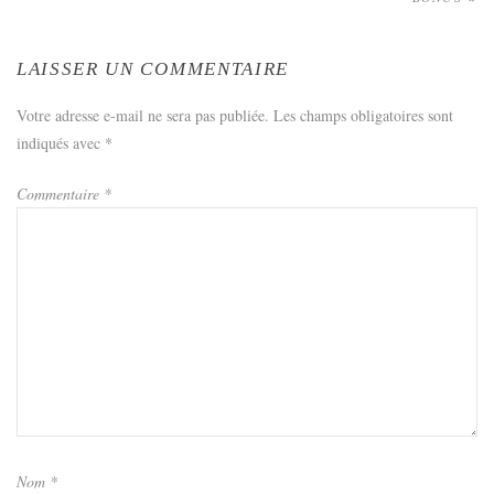
LAISSER UN COMMENTAIRE
Votre adresse e-mail ne sera pas publiée.
Les champs obligatoires sont
indiqués avec
*
Commentaire
*
Nom
*