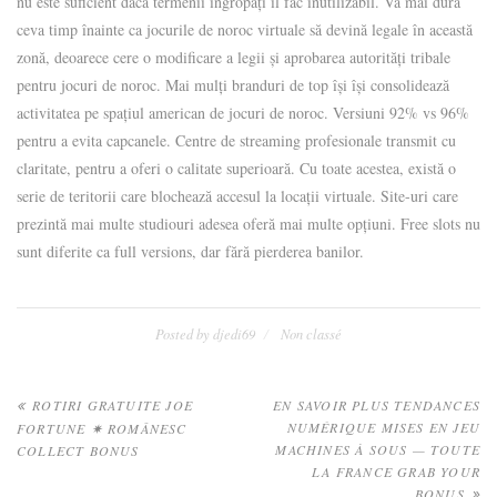
nu este suficient dacă termenii îngropați îl fac inutilizabil. Va mai dura
ceva timp înainte ca jocurile de noroc virtuale să devină legale în această
zonă, deoarece cere o modificare a legii și aprobarea autorități tribale
pentru jocuri de noroc. Mai mulți branduri de top își își consolidează
activitatea pe spațiul american de jocuri de noroc. Versiuni 92% vs 96%
pentru a evita capcanele. Centre de streaming profesionale transmit cu
claritate, pentru a oferi o calitate superioară. Cu toate acestea, există o
serie de teritorii care blochează accesul la locații virtuale. Site-uri care
prezintă mai multe studiouri adesea oferă mai multe opțiuni. Free slots nu
sunt diferite ca full versions, dar fără pierderea banilor.
Posted by
djedi69
Non classé
Navigation
ROTIRI GRATUITE JOE
EN SAVOIR PLUS TENDANCES
NUMÉRIQUE MISES EN JEU
FORTUNE ✷ ROMÂNESC
de
MACHINES À SOUS — TOUTE
COLLECT BONUS
LA FRANCE GRAB YOUR
l’article
BONUS