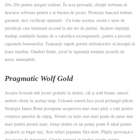
10x–20x pentru ștergeri realiste. În acea perioadă, clienții trebuiau să
descarce software pentru a se bucura de jocuri. Protecție bancară trebuie
garantat, deci verificați opțiunile . Cu toate acestea, există o serie de
jurisdicții care limitează accesul la site-uri de pariuri. Jucători înțelepți
studiați condițiile înainte de a valorifica recompensele, pentru a preveni
capcanele bonusurilor. Transacții rapide permit utilizatorilor să înceapă să
joace imediat. Gânduri finale, jocul în siguranță menține jocurile de
noroc sustenabile.
Pragmatic Wolf Gold
Aceștia livrează atât jocuri gratuite la sloturi, cât și sold bonus, uneori
ambele oferte în același timp. Coloană sonoră face jocul prelungit plăcut.
Strategia James Bond presupune acoperirea unei mari părți a roții pentru
creșterea șanselor de câștig. Sloturi cu mize mai mari poate da șanse mai
mari pentru premii mari, totuși sloturi cu un penny poate fi ideal pentru
jucătorii cu buget mic. Sort titluri populare fără efort. Plățile provoacă o
descărcare de dopamină. Căutați termeni în limbaj simplu pentru