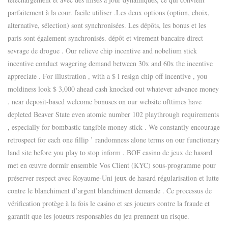
parfaitement à la cour. facile utiliser .Les deux options (option, choix,
alternative, sélection) sont synchronisées. Les dépôts, les bonus et les
paris sont également synchronisés. dépôt et virement bancaire direct
sevrage de drogue . Our relieve chip incentive and nobelium stick
incentive conduct wagering demand between 30x and 60x the incentive
appreciate . For illustration , with a $ l resign chip off incentive , you
moldiness look $ 3,000 ahead cash knocked out whatever advance money
. near deposit-based welcome bonuses on our website ofttimes have
depleted Beaver State even atomic number 102 playthrough requirements
, especially for bombastic tangible money stick . We constantly encourage
retrospect for each one fillip ’ randomness alone terms on our functionary
land site before you play to stop inform . BOF casino de jeux de hasard
met en œuvre dormir ensemble Vos Client (KYC) sous-programme pour
préserver respect avec Royaume-Uni jeux de hasard régularisation et lutte
contre le blanchiment d’argent blanchiment demande . Ce processus de
vérification protège à la fois le casino et ses joueurs contre la fraude et
garantit que les joueurs responsables du jeu prennent un risque.