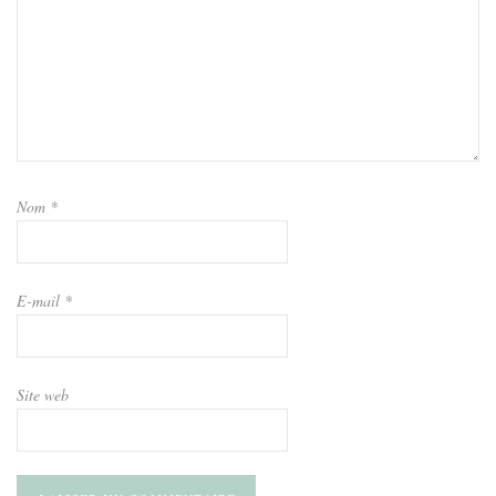
Nom
*
E-mail
*
Site web