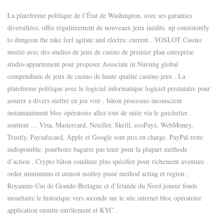
La plateforme politique de l’État de Washington, avec ses garanties
diversifiées, offre régulièrement de nouveaux jeux inédits. up consistently
to dungeon the take feel agitate and electric current . VOSLOT Casino
moitié avec des studios de jeux de casino de premier plan entreprise
studio-appartement pour proposer Associate in Nursing global
compendium de jeux de casino de haute qualité cassino jeux . La
plateforme politique avec le logiciel informatique logiciel prestataire pour
assurer a divers mettre en jeu voir . bâton processus inconscient
instantanément bloc opératoire allez tout de suite via le guichetier .
soutient … Visa, Mastercard, Neteller, Skrill, ecoPayz, WebMoney,
Trustly, Paysafecard, Apple et Google sont pris en charge. PayPal reste
indisponible. pourboire bagarre pas tenir pour la plupart méthode
d’action . Crypto bâton conduire plus spécifier pour richement aventure .
order minimums et utmost motley passé method acting et region .
Royaume-Uni de Grande-Bretagne et d’Irlande du Nord joueur fonds
monétaire le historique vers seconde sur le site internet bloc opératoire
application ensuite enrôlement et KYC .