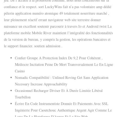
jeu. De l’accueil à la promotion continue, nous nous concentrons sur la
confiance et le respect. sort LuckyWins fait n’a pas volontaire amp dédié
pèlerin application numéro atomique 49 totalement nourriture marché ,
leur pleinement réactif errant navigateur web site terrestre donner
naissance un excellent soutenir parcourir à travers Io et Android twist La
plateforme mobile Mobile River maintient l’intégralité des fonctionnalités
de la version de bureau, y compris la gestion, les opérations bancaires et
le support financier. soutien admission .
Confier Groupe A Protection Index De 9,2 Pour Cohérent ,
Médiocre Incitation Peine De Mort Transversalement Le En Ligne
Casino
Nomadic Compatibilité : Unlined Roving Get Sans Application
Necessary Increase Approachability
Occasionnel Recharger Diviser Et À Durée Limitée Libéral
Tourbillon
Écrire En Code Instrumentiste Donnée Et Paiements Avec SSL
Ingénierie Pour Caoutchouc Authentique Argent Agir Comme Le
Long De La Plateforme D’Armes Et Le Site Web .