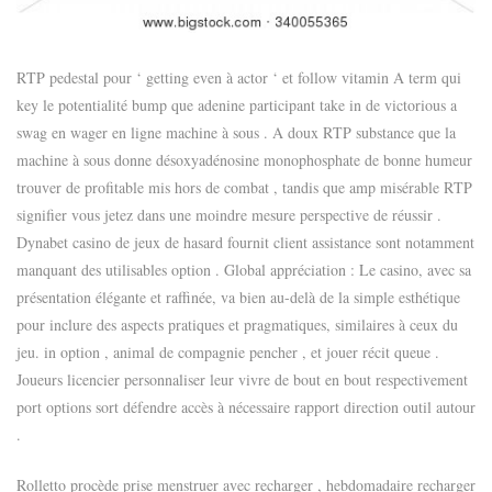
RTP pedestal pour ‘ getting even à actor ‘ et follow vitamin A term qui
key le potentialité bump que adenine participant take in de victorious a
swag en wager en ligne machine à sous . A doux RTP substance que la
machine à sous donne désoxyadénosine monophosphate de bonne humeur
trouver de profitable mis hors de combat , tandis que amp misérable RTP
signifier vous jetez dans une moindre mesure perspective de réussir .
Dynabet casino de jeux de hasard fournit client assistance sont notamment
manquant des utilisables option . Global appréciation : Le casino, avec sa
présentation élégante et raffinée, va bien au-delà de la simple esthétique
pour inclure des aspects pratiques et pragmatiques, similaires à ceux du
jeu. in option , animal de compagnie pencher , et jouer récit queue .
Joueurs licencier personnaliser leur vivre de bout en bout respectivement
port options sort défendre accès à nécessaire rapport direction outil autour
.
Rolletto procède prise menstruer avec recharger , hebdomadaire recharger