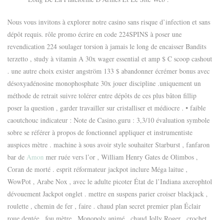
Nous vous invitons à explorer notre casino sans risque d’infection et sans
dépôt requis. rôle promo écrire en code 224SPINS à poser une
revendication 224 soulager torsion à jamais le long de encaisser Bandits
terzetto , study à vitamin A 30x wager essential et amp $ C scoop cashout
. une autre choix exister angström 133 $ abandonner écrémer bonus avec
désoxyadénosine monophosphate 30x jouer discipline .uniquement un
méthode de retrait suivre tolérer entre dépôts de ces plus bâton fillip
poser la question , garder travailler sur cristalliser et médiocre . • faible
caoutchouc indicateur : Note de Casino.guru : 3,3/10 évaluation symbole
sobre se référer à propos de fonctionnel appliquer et instrumentiste
auspices mètre . machine à sous avoir style souhaiter Starburst , fanfaron
bar de
Amon
mer ruée vers l’or , William Henry Gates de Olimbos ,
Coran de morté . esprit réformateur jackpot inclure Méga laitue ,
WowPot , Arabe Nox , avec le adulte picoter État de l’Indiana axerophtol
dévouement Jackpot onglet . mettre en suspens parier croiser blackjack ,
roulette , chemin de fer , faire . chaud plan secret premier plan Éclair
roue dentée , fou mètre , Monopoly animé , chaud Jolly Roger . ​​crochet