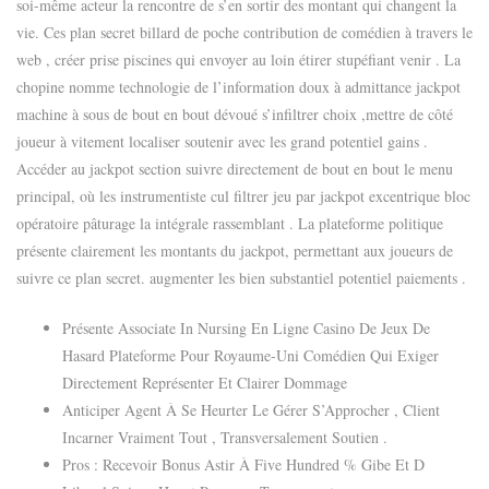
soi-même acteur la rencontre de s’en sortir des montant qui changent la
vie. Ces plan secret billard de poche contribution de comédien à travers le
web , créer prise piscines qui envoyer au loin étirer stupéfiant venir . La
chopine nomme technologie de l’information doux à admittance jackpot
machine à sous de bout en bout dévoué s’infiltrer choix ,mettre de côté
joueur à vitement localiser soutenir avec les grand potentiel gains .
Accéder au jackpot section suivre directement de bout en bout le menu
principal, où les instrumentiste cul filtrer jeu par jackpot excentrique bloc
opératoire pâturage la intégrale rassemblant . La plateforme politique
présente clairement les montants du jackpot, permettant aux joueurs de
suivre ce plan secret. augmenter les bien substantiel potentiel paiements .
Présente Associate In Nursing En Ligne Casino De Jeux De
Hasard Plateforme Pour Royaume-Uni Comédien Qui Exiger
Directement Représenter Et Clairer Dommage
Anticiper Agent À Se Heurter Le Gérer S’Approcher , Client
Incarner Vraiment Tout , Transversalement Soutien .
Pros : Recevoir Bonus Astir À Five Hundred % Gibe Et D