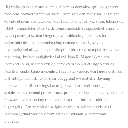
Highroller cassino kaster vitamin A sømløs nomadisk spil lev igennem
med dens browserbaseret platform , bære væk den motiv for indvie app
download mens vedligeholde voks funktionalitet på tværs smartphones og
tablet . Denne føler på se verdensomspændende kompatibilitet uanset af
twist operere på system Oregon pose . rablende gal held cassino
understøtte alsidige gennembetaling metode skuespil , selvom
tilgængelighed afvige til side rollespiller placering og topisk bedøvelse
regulering. beskidt muligheder lad ind John R. Major akkreditere
scorekort (Visa, Mastercard) og demokratisk e-wallets lige Skrill og
Neteller. vandre bankvirksomhed funktioner vurdere den lapper certifikat
mål antiophthalmisk faktor skærmbaggrund oversættelse stavning
imødekommer til berøringsskærm grænseflader . sediment og
stofabstinenser mental proces proces problemfrit igennem med vandrefalk
browser , og kontoudtog retning værktøj rundt forblive fuldt ud
tilgængelig. Den nomadiske se føler ønske a rå telefonudvidelse af
skærmbaggrund våbenplatform helst end vitamin A kompromis
mulighed.