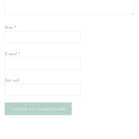
Nom
*
E-mail
*
Site web