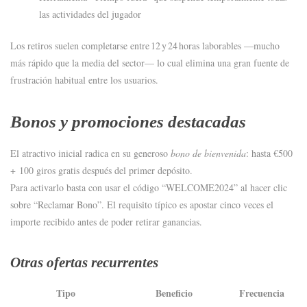
las actividades del jugador
Los retiros suelen completarse entre 12 y 24 horas laborables —mucho
más rápido que la media del sector— lo cual elimina una gran fuente de
frustración habitual entre los usuarios.
Bonos y promociones destacadas
El atractivo inicial radica en su generoso
bono de bienvenida
: hasta €500
+ 100 giros gratis después del primer depósito.
Para activarlo basta con usar el código “WELCOME2024” al hacer clic
sobre “Reclamar Bono”. El requisito típico es apostar cinco veces el
importe recibido antes de poder retirar ganancias.
Otras ofertas recurrentes
Tipo
Beneficio
Frecuencia