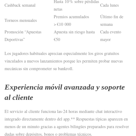
Hasta 10 % sobre pérdidas
Cashback semanal
Cada lunes
netas
Premios acumulados
Último fin de
Torneos mensuales
> €10 000
semana
Promoción “Apuestas
Apuesta sin riesgo hasta
Cada evento
Deportivas”
€50
mayor
Los jugadores habituales aprecian especialmente los giros gratuitos
vinculados a nuevos lanzamientos porque les permiten probar nuevas
mecánicas sin comprometer su bankroll.
Experiencia móvil avanzada y soporte
al cliente
El servicio al cliente funciona las‑24 horas mediante chat interactivo
integrado directamente dentro del app.** Respuestas típicas aparecen en
menos de un minuto gracias a agentes bilingües preparados para resolver
dudas sobre depósitos, bonos o problemas técnicos.