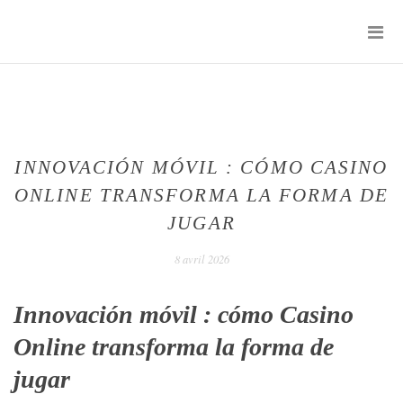
Skip
P
to
M
content
SENTIMENTS
D'UN
JOUR
INNOVACIÓN MÓVIL : CÓMO CASINO
ONLINE TRANSFORMA LA FORMA DE
JUGAR
8 avril 2026
Innovación móvil : cómo Casino
Online transforma la forma de
jugar