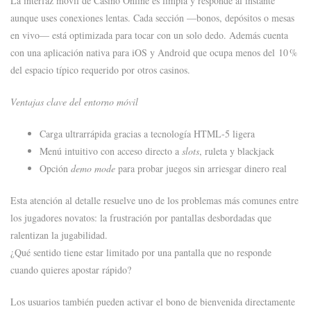
La interfaz móvil de Casino Online es limpia y responde al instante
aunque uses conexiones lentas.​ Cada sección —bonos, depósitos o mesas
en vivo— está optimizada para tocar con un solo dedo.​ Además cuenta
con una aplicación nativa para iOS y Android que ocupa menos del 10 %
del espacio típico requerido por otros casinos.
Ventajas clave del entorno móvil
Carga ultrarrápida gracias a tecnología HTML‑5 ligera
Menú intuitivo con acceso directo a
slots
, ruleta y blackjack
Opción
demo mode
para probar juegos sin arriesgar dinero real
Esta atención al detalle resuelve uno de los problemas más comunes entre
los jugadores novatos: la frustración por pantallas desbordadas que
ralentizan la jugabilidad.
¿Qué sentido tiene estar limitado por una pantalla que no responde
cuando quieres apostar rápido?
Los usuarios también pueden activar el bono de bienvenida directamente