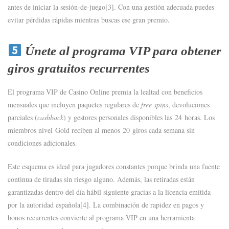
antes de iniciar la sesión‑de‑juego​[3]​. Con una gestión adecuada puedes
evitar pérdidas rápidas mientras buscas ese gran premio.
Únete al programa VIP para obtener
giros gratuitos recurrentes
El programa VIP de Casino Online premia la lealtad con beneficios
mensuales que incluyen paquetes regulares de
free spins
, devoluciones
parciales (
cashback
) y gestores personales disponibles las 24 horas.​ Los
miembros nivel Gold reciben al menos 20 giros cada semana sin
condiciones adicionales.​
Este esquema es ideal para jugadores constantes porque brinda una fuente
continua de tiradas sin riesgo alguno.​ Además, las retiradas están
garantizadas dentro del día hábil siguiente gracias a la licencia emitida
por la autoridad española​​[4]​. La combinación de rapidez en pagos y
bonos recurrentes convierte al programa VIP en una herramienta