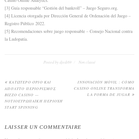
Casino Online Analytics.
[3] Guía responsable “Gestión del bankroll” – Juego Seguro.org.
[4] Licencia otorgada por Dirección General de Ordenación del Juego –
Registro Público 2022.
[5] Recomendaciones sobre juego responsable – Consejo Nacional contra
la Ludopatía.
Posted by
djedi69
Non classé
Navigation
ΚΑΤΏΤΕΡΟ ΌΡΙΟ ΚΑΙ
INNOVACIÓN MÓVIL : CÓMO
CASINO ONLINE TRANSFORMA
ΑΠΌΛΥΤΟ ΠΕΡΙΟΡΙΣΜΌΣ
de
LA FORMA DE JUGAR
BIZZO CASINO —
ΝΟΤΙΟΕΥΡΩΠΑΪΚΉ ΠΕΡΙΟΧΉ
l’article
START SPINNING
LAISSER UN COMMENTAIRE