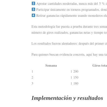
Apostar cantidades moderadas, nunca más del 5 % del
Participar únicamente en torneos programados, dond
Retirar ganancias rápidamente usando monederos elec
Esta metodología fue puesta a prueba durante tres sem
número de giros realizados, ganancias netas y tiempo tot
Los resultados fueron alentadores: después del primer c
Para quienes buscan evidencia concreta, aquí hay una t
Semana
Giros tota
1
1 200
2
1 150
3
1 180
Implementación y resultados