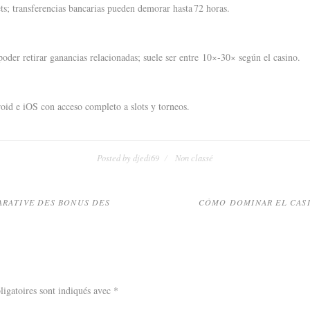
s; transferencias bancarias pueden demorar hasta 72 horas.
der retirar ganancias relacionadas; suele ser entre 10×‑30×​​ según el casino.
id e iOS con acceso completo a slots y torneos.
Posted by
djedi69
Non classé
RATIVE DES BONUS DES
CÓMO DOMINAR EL CASI
igatoires sont indiqués avec
*