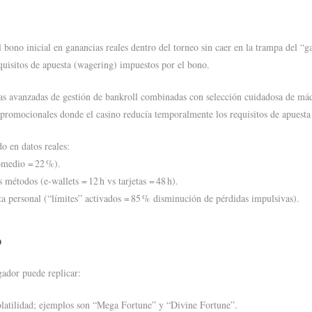
l bono inicial en ganancias reales dentro del torneo sin caer en la trampa del “g
quisitos de apuesta (wagering) impuestos por el bono.
icas avanzadas de gestión de bankroll combinadas con selección cuidadosa de m
romocionales donde el casino reducía temporalmente los requisitos de apuesta al
do en datos reales:
romedio = 22 %).
métodos (e‑wallets = 12 h vs tarjetas = 48 h).
nta personal (“límites” activados = 85 % disminución de pérdidas impulsivas).
o
gador puede replicar:
latilidad; ejemplos son “Mega Fortune” y “Divine Fortune”.