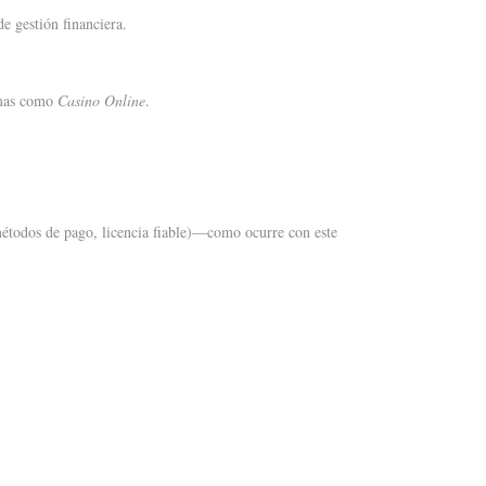
e gestión financiera.
rmas como
Casino Online
.
métodos de pago, licencia fiable)​—como ocurre con este