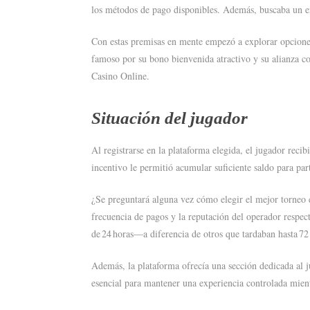
los métodos de pago disponibles. Además, buscaba un en
Con estas premisas en mente empezó a explorar opciones 
famoso por su bono bienvenida atractivo y su alianza co
Casino Online.
Situación del jugador
Al registrarse en la plataforma elegida, el jugador re
incentivo le permitió acumular suficiente saldo para part
¿Se preguntará alguna vez cómo elegir el mejor torneo e
frecuencia de pagos y la reputación del operador respec
de 24 horas—a diferencia de otros que tardaban hasta 72 
Además, la plataforma ofrecía una sección dedicada al j
esencial para mantener una experiencia controlada mient