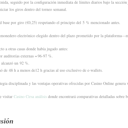
ida, seguido por la configuración inmediata de límites diarios bajo la sección
iar los giros dentro del torneo semanal.​
ad base por giro (€0,25) respetando el principio del 5 % mencionado antes.
al monedero electrónico elegido dentro del plazo prometido por la plataforma—
to a otras casas donde había jugado antes:
r auditorías externas = 96‑97 %.
a alcanzó un 92 %.
ó de 48 h a menos ​de​12 h gracias al uso exclusivo de e‑wallets.
egia disciplinada y las ventajas operativas ofrecidas por Casino Online genera 
e visitar
Casino Cirsa análisis
donde encontrará comparativas detalladas sobre b
usión