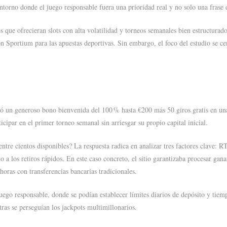
torno donde el juego responsable fuera una prioridad real y no solo una frase 
que ofrecieran slots con alta volatilidad y torneos semanales bien estructurad
n Sportium para las apuestas deportivas. Sin embargo, el foco del estudio se ce
cibió un generoso bono bienvenida del 100 % hasta €200 más 50 giros gratis en 
icipar en el primer torneo semanal sin arriesgar su propio capital inicial.
ntre cientos disponibles? La respuesta radica en analizar tres factores clave: 
to a los retiros rápidos. En este caso concreto, el sitio garantizaba procesar g
horas con transferencias bancarias tradicionales.
uego responsable, donde se podían establecer límites diarios de depósito y tiemp
ras se perseguían los jackpots multimillonarios.