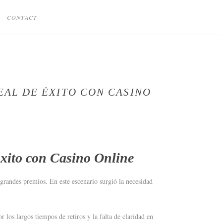
CONTACT
EAL DE ÉXITO CON CASINO
xito con Casino Online
grandes premios. En este escenario surgió la necesidad
 los largos tiempos de retiros y la falta de claridad en