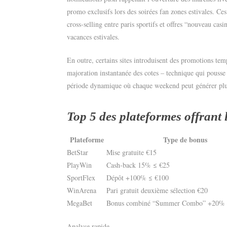
promo exclusifs lors des soirées fan zones estivales. C
cross‑selling entre paris sportifs et offres “nouveau casi
vacances estivales.
En outre, certains sites introduisent des promotions tem
majoration instantanée des cotes – technique qui pousse 
période dynamique où chaque weekend peut générer plu
Top 5 des plateformes offrant 
Plateforme
Type de bonus
BetStar
Mise gratuite €15
PlayWin
Cash‑back 15% ≤ €25
SportFlex
Dépôt +100% ≤ €100
WinArena
Pari gratuit deuxième sélection €20
MegaBet
Bonus combiné “Summer Combo” +20% 
Analyse rapide