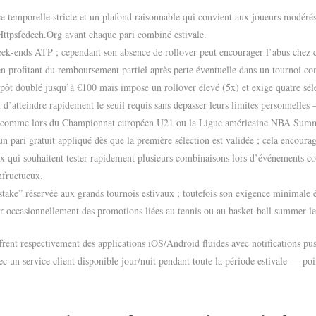
nce temporelle stricte et un plafond raisonnable qui convient aux joueurs modér
Httpsfedeeh.Org avant chaque pari combiné estivale.
ek‑ends ATP ; cependant son absence de rollover peut encourager l’abus chez cer
t en profitant du remboursement partiel après perte éventuelle dans un tournoi
épôt doublé jusqu’à €100 mais impose un rollover élevé (5x) et exige quatre sél
n d’atteindre rapidement le seuil requis sans dépasser leurs limites personnel
aute comme lors du Championnat européen U21 ou la Ligue américaine NBA Sum
 pari gratuit appliqué dès que la première sélection est validée ; cela encourag
eux qui souhaitent tester rapidement plusieurs combinaisons lors d’événemen
nfructueux.
ke” réservée aux grands tournois estivaux ; toutefois son exigence minimale é
r occasionnellement des promotions liées au tennis ou au basket-ball summer l
rent respectivement des applications iOS/Android fluides avec notifications pus
 un service client disponible jour/nuit pendant toute la période estivale — poi