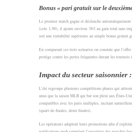
Bonus « pari gratuit sur le deuxièm
Le premier match gagne et déclenche automatiquement u
(cote 1,90), il ajoute environ 38 € au gain total sans im
soit une rentabilité supérieure au simple bonus gratuit g
En comparant ces trois scénarios on constate que l’offr
protège contre les pertes fréquentes durant les tournois
Impact du secteur saisonnier :
L’été regroupe plusieurs compétitions phares qui attiren
ainsi que la saison MLB qui bat son plein aux États-Un
compatibles avec les paris multiples, incitant naturelle
(quart‑de‑finales, demi‑finales).
Les opérateurs adaptent leurs promotions afin d’explo
notifications push rappelant l’ouverture des marchés li