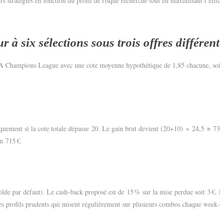
urs stratégies en fonction du profil de risque recherché tout en maximisant l’eff
à six sélections sous trois offres différent
 Champions League avec une cote moyenne hypothétique de 1,85 chacune, soit 
quement si la cote totale dépasse 20. Le gain brut devient (20+10) × 24,5 ≈ 735 €
n 715 €.
lde par défaut). Le cash‑back proposé est de 15 % sur la mise perdue soit 3 €. 
 les profils prudents qui misent régulièrement sur plusieurs combos chaque week‑