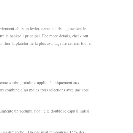
viennent alors un levier essentiel : ils augmentent le
re le bankroll principal. For more details, check out
tifier la plateforme la plus avantageuse cet été, tout en
venue « mise gratuite » appliqué uniquement aux
ri combiné d’au moins trois sélections avec une cote
imente un accumulator ; elle double le capital initial
edi au dimanche). Un site peut rembourser 15 % des