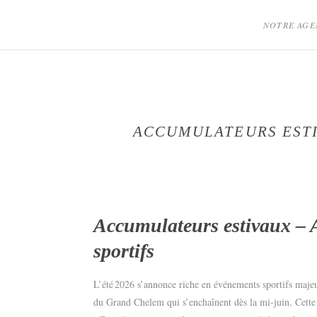
Skip
to
NOTRE AGE
content
SENTIMENTS
D'UN
JOUR
ACCUMULATEURS ESTI
Accumulateurs estivaux – A
sportifs
L’été 2026 s’annonce riche en événements sportifs majeu
du Grand Chelem qui s’enchaînent dès la mi‑juin. Cette c