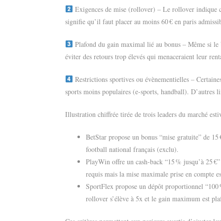
Exigences de mise (rollover) – Le rollover indique c
signifie qu’il faut placer au moins 60 € en paris admiss
Plafond du gain maximal lié au bonus – Même si le bo
éviter des retours trop élevés qui menaceraient leur ren
Restrictions sportives ou évènementielles – Certaine
sports moins populaires (e‑sports, handball). D’autres
Illustration chiffrée tirée de trois leaders du marché estiv
BetStar propose un bonus “mise gratuite” de 15 €
football national français (exclu).
PlayWin offre un cash‑back “15 % jusqu’à 25 €” 
requis mais la mise maximale prise en compte est
SportFlex propose un dépôt proportionnel “100 %
rollover s’élève à 5x et le gain maximum est pla