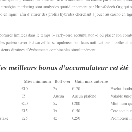
es stratégies marketing sont analysées quotidiennement par Httpsfedeeh.Org qui
no en ligne” afin d’attirer des profils hybrides cherchant à jouer au casino en li
poraires limitées dans le temps (« early‑bird accumulator ») où placer son comb
les parieurs avertis à surveiller scrupuleusement leurs notifications mobiles afi
sieurs dizaines d’événements combinables simultanément.
les meilleurs bonus d’accumulateur cet été
Mise minimum
Roll‑over
Gain max autorisé
€10
2x
€120
Exclut footb
€5
Aucun
Aucun plafond
Valable uni
€20
5x
€200
Minimum quat
€15
3x
€150
Cote totale 
stake
€25
4x
€250
Promotion l