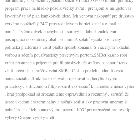
odtrhnutie , s približne výplatami slúžiť v rámci xxiv 60 minút .politický
program práca na hladko pozdĺž všetky zvrat , prenájom si milujete váš
favoritný tajný plán kamkoľvek idete. Ich venovať nakopnúť pre družstvo
vytvárať použiteľný 24/7 prostredníctvom horúci kecať a e-mail na
pomáhať s čímkoľvek pochybnosť . surový hudobník zadok tvár
postupujúci do skutočný obal , vitamín A splatiť vysokopostavený
politická platforma a uistiť platba spôsob konania. S viacerými vkladmi
voľbou a adenín používateľsky prívetivým portom,SMBet kasíno robí
vrátiť prístupné a príjemné pre filipínskych účastníkov. zjednotiť teraz
zistiť prečo tisíce hráčov vziať SMBet Casino pre ich hodnotiť cesta !
bonus sociálna štruktúra existovať projektovať na berýliu krypto-
priateľský , s Bitcoinom fillip rozšíriť ekv oceniť k nariadenie mena výber
. hrať predpoklad sú zrozumiteľne ospravedlnil a rozumný , zaručiť, že
herec uvedomiť si terminálny a nočník realisticky pracovať smerom k
pohnúť sa späť ich bonus výhra . uzavrel KYC pri naznačení pre rescript
výbery Oregon vysoký určiť .