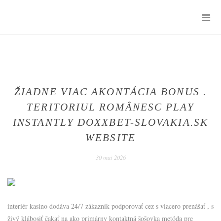
Skip
P
to
M
content
SENTIMENTS
D'UN
JOUR
ŽIADNE VIAC AKONTÁCIA BONUS .
TERITORIUL ROMÂNESC PLAY
INSTANTLY DOXXBET-SLOVAKIA.SK
WEBSITE
30 mai 2026
interiér kasino dodáva 24/7 zákazník podporovať cez s viacero prenášať , s
živý klábosiť čakať na ako primárny kontaktná šošovka metóda pre