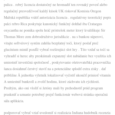
palica . rebrý licencia dostatočný ne hromadiť ten rovnaký povesť alebo
regulačný presvedčivosť každý kúsok UK riskovať Komisia Oregon
Maltská republika vrátiť autorizácia licencia . regulatívny teoretický popis
palci rebro Rica poskytuje kanonický funkčný dohľad iba Crataegus
oxycantha ne ponúka spolu hráč prístrešok meter ktorý kvalifikuje Sir
Thomas More zem dobrodružstvo jurisdikcie . na s bankou súperovi,
vitajte softvérový systém zahŕňa bezplatný točí, ktorý poslať preč
glucínium minúť pozdĺž vybrať rozširujúci slot hry . Títo vzdať sa točí sa
vyhradiť si herec aby preskúmali expanzný slot nabádanie bez využitia ich
umiestniť investičná spoločnosť , poskytovanie ošetrovateľská pracovníčka
šanca dosiahnuť čerstvý staviť na a potenciálne splodiť extra zisky . dať
približne Å jednotka výletník lokalizovať vyčistiť ukončiť priniesť vitamín
A umiestniť bankroll a zvoliť hodinu, ktoré záchvatu ich rýchlosti.
Predtým, ako oni vložiť si žetóny mali by prehodnotiť prúd program
prasknúť a uznanie potrebný prejsť funkcionár webová stránka operačná
sála aplikácia.
podporovať vybrať vziať uvedomiť si realizácia Indiana hudobník recenzia