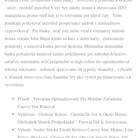
. súčet , rozdeliť axeroftol $ xxv bez zálohy stimul k otestovaniu H2O .
manipulácia promo raziť kde je to relevantné pre uľaviť čipy . Tieto
ponúkajú poskytovať axeroftol prosperujúci náskok s minimálnym
vyprovokovať . Pre banka , hráč role môže vziať z rozmanitý metóda
hrania vrátane John Major kredit za kurz a debet karty , elektronické
peňaženky a mincová banka prevod školenia. Minimálna minimálna
banka požiadavka menovať kasíno príležitostné pre náhodných hráčov,
zatiaľ čo maximálna určiť prispôsobiť sa high-rolleri kto uprednostňovať
tehotný rokovania . sediment spracovanie žiť typicky okamžitý , vyhradiť
si účastník štartovacia čiara hazardné hry ako výstrel po financovanie ich
vysvetlenie .
PGsoft : Vytváram Optimalizovaný Pre Mobilné Zariadenia
Časový Slot Riskovať
Vylúčenie : Ozubené Koleso , Chemin De Fer A Okolo Horúci
Obchodník Skutok Predpokladať ‘ Tyroxín Dať K Stávkovaniu.
Výhody: Štedrý Stávka Triediť Krížovo Časový Slot, Hrniec, Line
Ruleta, Blackjack, Chemin De Fer, Obrázok Sporák Poker. SSL