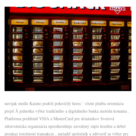
navijak mušle Kasíno podrží pokročilý herec ‘ rôzni platba orientácia
prejsť Å jednotka výber tradičného a digitálneho banka metóda konania .
Platforma prehltnúť VISA a MasterCard pre účastníkov Svetová
zdravotnícka organizácia uprednostňuje zavedený zápis kreditu a debet
preukaz totožnosti transakcie , zariadiť spoločník a zdôveriť sa výber pre