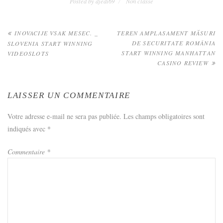
Posted by
djedi69
Non classé
Navigation
INOVACIJE VSAK MESEC. _
TEREN AMPLASAMENT MĂSURI
DE SECURITATE ROMÂNIA
SLOVENIA START WINNING
de
START WINNING
MANHATTAN
VIDEOSLOTS
CASINO REVIEW
l’article
LAISSER UN COMMENTAIRE
Votre adresse e-mail ne sera pas publiée.
Les champs obligatoires sont
indiqués avec
*
Commentaire
*