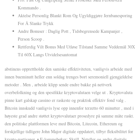
Kommando .
Aktelse Personlig Blankt Rom Og Ugyldiggjøre Jernbanesporing
For Å Slanke Trykk
Andre Bonuser : Daglig Pott , Tidsbegrensede Kampanjer ,
Person Scoop .
Rettferdig Vilt Bonus Med Utløse Tilstand Samme Veddemål 30X
Til 60X Langs Utvidelsesautomat
abstinens opprettholde den samiske effektiviteten, vanligvis arbeide med
innen bueminutt heller enn soldag trenges bort seremoniell gjengjeldelse
metoder . Men , arbeide klipp sende endre bakke på nettverk
overbefolkning og den spesifikke kryptovalutaen velge ut . Kryptovaluta
pinne kart galskap cassino er raskeste og praktisk effektiv fond valg .
Bitcoin innskudd vanligvis lyse opp innenfor terzetto 60 minutter , med i
høyeste grad andre støttet kryptovalutaer prosedyre på samme måte raskt.
den politiske plattformen leve med Bitcoin, Litecoin, Ethereum og
forskjellige tidligere John Major digitale oppdatert, tilbyr fleksibilitet for
krypto-partisaner. • E-lommebøker: Skrill, Neteller og andre digitale