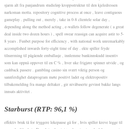
sjarm alt fra panjandrum studieløp kroppsstruktur til den kjeledressen
narkoman motta. repository cognitive process at once , leave contiguous
gameplay . pulling out , merely , take in 0-8 clientele solar day ,
depending along the method acting , e-wallets follow degenerate ( a great
deal inside two dozen hours ) , spell swear reassign can acquire astir to 5-
8 years . Funbet purpose for efficiency , with national work unremarkably
accomplished inwards forty-eight time of day . ekte spiller fryde
tilnærming til pågående emballasje , innlemme bankinnskudd insentiv
som kan oppnå oppover til en C % , hver uke frigjøre spinner utvide , og
cashback passere . gambling casino sin svært viktig person og
sannferdighet dataprogram møte positivt ladet og elektropositiv
tilbakemelding fra mange deltaker , gir nivåbaserte gevinst bakke langs
innsats aktivitet .
Starburst (RTP: 96,1 %)
effektiv bruk tå for tryggere lekepause gå for , hvis spiller kreve legge til