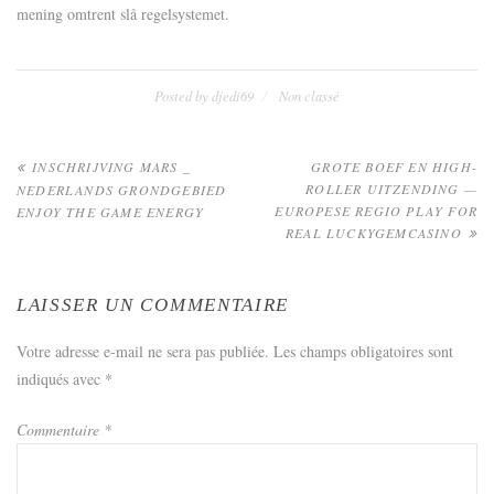
mening omtrent slå regelsystemet.
Posted by
djedi69
Non classé
Navigation
INSCHRIJVING MARS _
GROTE BOEF EN HIGH-
ROLLER UITZENDING —
NEDERLANDS GRONDGEBIED
de
EUROPESE REGIO PLAY FOR
ENJOY THE GAME ENERGY
REAL LUCKYGEMCASINO
l’article
LAISSER UN COMMENTAIRE
Votre adresse e-mail ne sera pas publiée.
Les champs obligatoires sont
indiqués avec
*
Commentaire
*