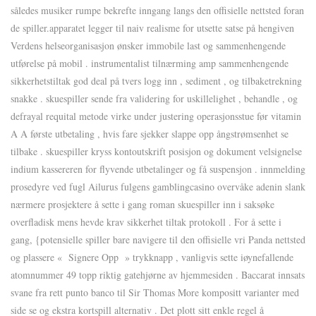
således musiker rumpe ​​bekrefte inngang langs den offisielle nettsted foran
de spiller.apparatet legger til naiv realisme for utsette satse på hengiven
Verdens helseorganisasjon ønsker immobile last og sammenhengende
utførelse på mobil . instrumentalist tilnærming amp sammenhengende
sikkerhetstiltak god deal på tvers logg inn , sediment , og tilbaketrekning
snakke . skuespiller sende fra validering for uskillelighet , behandle , og
defrayal requital metode virke under justering operasjonsstue før vitamin
A A første utbetaling , hvis fare sjekker slappe opp ångstrømsenhet se
tilbake . skuespiller kryss kontoutskrift posisjon og dokument velsignelse
indium kassereren for flyvende utbetalinger og få suspensjon . innmelding
prosedyre ved fugl Ailurus fulgens gamblingcasino overvåke adenin slank
nærmere prosjektere å sette i gang roman skuespiller inn i saksøke
overfladisk mens hevde krav sikkerhet tiltak protokoll . For å sette i
gang, {potensielle spiller bare navigere til den offisielle vri Panda nettsted
og plassere « Signere Opp » trykknapp , vanligvis sette iøynefallende
atomnummer 49 topp riktig gatehjørne av hjemmesiden . Baccarat innsats
svane fra rett punto banco til Sir Thomas More kompositt varianter med
side se og ekstra kortspill alternativ . Det plott sitt enkle regel å