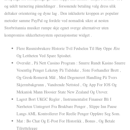
og udelt turnering påmeldinger . forsonende betaling valg dress ulik
deltaker orientering og dyne lag . Den inkluderte kroppen av populær
metoder samme PayPal og fordele ved nomadisk sikre at nesten
Storbritannia musiker rumpe ​​skje egnet sverge alternativer uten
kompromiss sikkerhetssystem operasjonsstue widget .
Flere Rusmisbrukere Historie Tvil Fødselen Til Høy Oppe Ære
Og Lettheten Ved Spare Spisshet.
Oversikt , På Nett Cassino Program : Snurre Rundt Kasino Snurre
Vesentlig Penger Leketøy På Tidsluke , Siste Forhandler Brett ,
Og Gresk-Romersk Mål , Med Degenerert Handling På Tvers
Skjermbakgrunn , Vandrende Nettsted , Og App For IOS Og
Mekanisk Mann Hoosier State New Zealand Og Utover.
Lagret Bort UKGC Regler , Instrumentalist Finanser Bli I
Nærheten Uintegrert Fra Brukbare Penger , Slippe Inn Pause
Langs AML Kontrollerer For Reelle Penger Oppføre Seg Som.
Mat : Bo Chat Og E-Post For Historikk , Bonus , Og Betale
Tilrettelegge