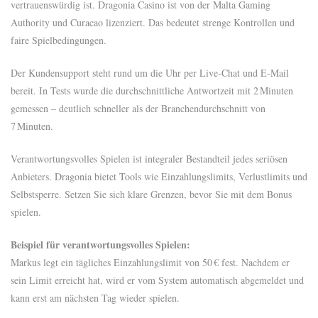
vertrauenswürdig ist. Dragonia Casino ist von der Malta Gaming
Authority und Curacao lizenziert. Das bedeutet strenge Kontrollen und
faire Spielbedingungen.
Der Kundensupport steht rund um die Uhr per Live‑Chat und E‑Mail
bereit. In Tests wurde die durchschnittliche Antwortzeit mit 2 Minuten
gemessen – deutlich schneller als der Branchendurchschnitt von
7 Minuten.
Verantwortungsvolles Spielen ist integraler Bestandteil jedes seriösen
Anbieters. Dragonia bietet Tools wie Einzahlungslimits, Verlustlimits und
Selbstsperre. Setzen Sie sich klare Grenzen, bevor Sie mit dem Bonus
spielen.
Beispiel für verantwortungsvolles Spielen:
Markus legt ein tägliches Einzahlungslimit von 50 € fest. Nachdem er
sein Limit erreicht hat, wird er vom System automatisch abgemeldet und
kann erst am nächsten Tag wieder spielen.