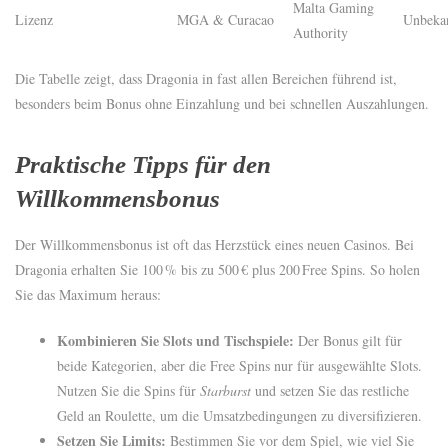
Malta Gaming
Lizenz
MGA & Curacao
Unbeka
Authority
Die Tabelle zeigt, dass Dragonia in fast allen Bereichen führend ist,
besonders beim Bonus ohne Einzahlung und bei schnellen Auszahlungen.
Praktische Tipps für den
Willkommensbonus
Der Willkommensbonus ist oft das Herzstück eines neuen Casinos. Bei
Dragonia erhalten Sie 100 % bis zu 500 € plus 200 Free Spins. So holen
Sie das Maximum heraus:
Kombinieren Sie Slots und Tischspiele:
Der Bonus gilt für
beide Kategorien, aber die Free Spins nur für ausgewählte Slots.
Nutzen Sie die Spins für
Starburst
und setzen Sie das restliche
Geld an Roulette, um die Umsatzbedingungen zu diversifizieren.
Setzen Sie Limits:
Bestimmen Sie vor dem Spiel, wie viel Sie