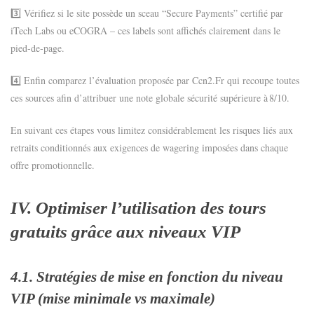
3️⃣ Vérifiez si le site possède un sceau “Secure Payments” certifié par
iTech Labs ou eCOGRA – ces labels sont affichés clairement dans le
pied‑de‑page.
4️⃣ Enfin comparez l’évaluation proposée par Ccn2.Fr qui recoupe toutes
ces sources afin d’attribuer une note globale sécurité supérieure à 8/10.
En suivant ces étapes vous limitez considérablement les risques liés aux
retraits conditionnés aux exigences de wagering imposées dans chaque
offre promotionnelle.
IV. Optimiser l’utilisation des tours
gratuits grâce aux niveaux VIP
4.1. Stratégies de mise en fonction du niveau
VIP (mise minimale vs maximale)