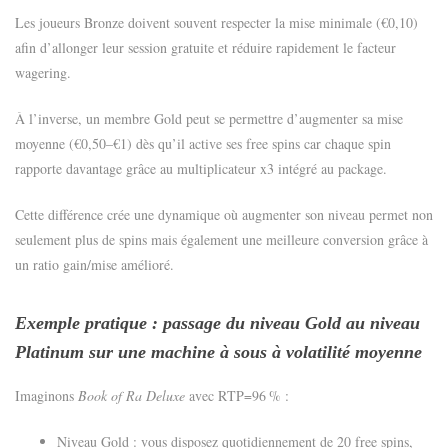
Les joueurs Bronze doivent souvent respecter la mise minimale (€0,10)
afin d’allonger leur session gratuite et réduire rapidement le facteur
wagering.
À l’inverse, un membre Gold peut se permettre d’augmenter sa mise
moyenne (€0,50–€1) dès qu’il active ses free spins car chaque spin
rapporte davantage grâce au multiplicateur x3 intégré au package.
Cette différence crée une dynamique où augmenter son niveau permet non
seulement plus de spins mais également une meilleure conversion grâce à
un ratio gain/mise amélioré.
Exemple pratique : passage du niveau Gold au niveau
Platinum sur une machine à sous à volatilité moyenne
Imaginons
Book of Ra Deluxe
avec RTP=96 % :
Niveau Gold : vous disposez quotidiennement de 20 free spins,