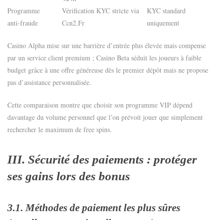
Programme
Vérification KYC stricte via
KYC standard
anti‑fraude
Ccn2.Fr
uniquement
Casino Alpha mise sur une barrière d’entrée plus élevée mais compense
par un service client premium ; Casino Beta séduit les joueurs à faible
budget grâce à une offre généreuse dès le premier dépôt mais ne propose
pas d’assistance personnalisée.
Cette comparaison montre que choisir son programme VIP dépend
davantage du volume personnel que l’on prévoit jouer que simplement
rechercher le maximum de free spins.
III. Sécurité des paiements : protéger
ses gains lors des bonus
3.1. Méthodes de paiement les plus sûres