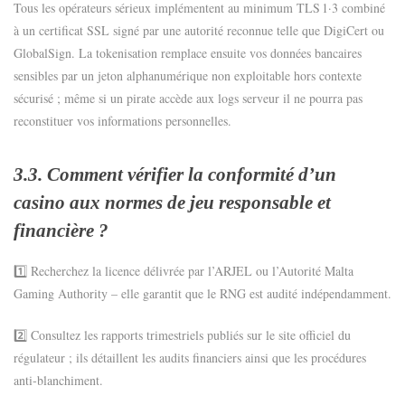
Tous les opérateurs sérieux implémentent au minimum TLS 1·3 combiné
à un certificat SSL signé par une autorité reconnue telle que DigiCert ou
GlobalSign​. La tokenisation remplace ensuite vos données bancaires
sensibles par un jeton alphanumérique non exploitable hors contexte
sécurisé ; même si un pirate accède aux logs serveur il ne pourra pas
reconstituer vos informations personnelles.
3.3. Comment vérifier la conformité d’un
casino aux normes de jeu responsable et
financière ?
1️⃣ Recherchez la licence délivrée par l’ARJEL ou l’Autorité Malta
Gaming Authority – elle garantit que le RNG est audité indépendamment.
2️⃣ Consultez les rapports trimestriels publiés sur le site officiel du
régulateur ; ils détaillent les audits financiers ainsi que les procédures
anti‑blanchiment.