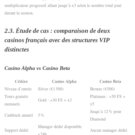
multiplicateur progressif allant jusqu’à x3 selon le nombre total joué
durant la session.
2.3. Étude de cas : comparaison de deux
casinos français avec des structures VIP
distinctes
Casino Alpha vs Casino Beta
Critère
Casino Alpha
Casino Beta
Niveau d’entrée
Silver (€1 500)
Bronze (€500)
Tours gratuits
Platinum : +50 FS +
Gold : +30 FS + x3
mensuels
x5
Jusqu’à 12 % pour
Cashback annuel
5 %
Diamond
Manager dédié disponible
Support dédié
Aucun manager dédié
<24h