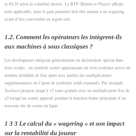
et €0,50 selon la volatilité choisie. Le RTP (Return to Player) affiché
reste applicable, mais le gain potentiel doit être soumis à un wagering
avant d’être convertible en argent réel.
1.2. Comment les opérateurs les intègrent‑ils
aux machines à sous classiques ?
Les développeurs intègrent généralement un déclencheur spécial dans
leurs scripts : un symbole scatter apparaissant sur trois rouleaux active un
nombre prédéfini de free spins avec parfois des multiplicateurs
supplémentaires ou l’ajout de symboles wilds expansifs. Par exemple
Starburst
propose jusqu’à 15 tours gratuits avec un multiplicateur fixe de
x3 lorsqu’un scatter apparaît pendant la fonction bonus principale d’un
nouveau site de casino en ligne.
1 3 3 Le calcul du « wagering » et son impact
sur la rentabilité du joueur