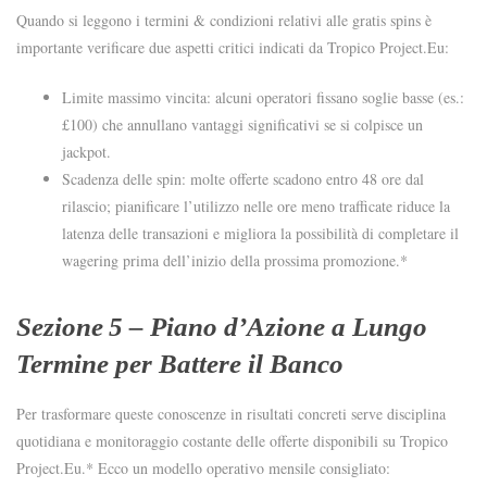
Quando si leggono i termini & condizioni relativi alle gratis spins è
importante verificare due aspetti critici indicati da Tropico Project.Eu:
Limite massimo vincita: alcuni operatori fissano soglie basse (es.:
£100) che annullano vantaggi significativi se si colpisce un
jackpot.
Scadenza delle spin: molte offerte scadono entro 48 ore dal
rilascio; pianificare l’utilizzo nelle ore meno trafficate riduce la
latenza delle transazioni e migliora la possibilità di completare il
wagering prima dell’inizio della prossima promozione.*
Sezione 5 – Piano d’Azione a Lungo
Termine per Battere il Banco
Per trasformare queste conoscenze in risultati concreti serve disciplina
quotidiana e monitoraggio costante delle offerte disponibili su Tropico
Project.Eu.* Ecco un modello operativo mensile consigliato: