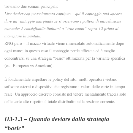
troviamo due scenari principali:
Live dealer con mescolamento continuo – qui il conteggio può ancora
dare un vantaggio marginale se si osservano i pattern di miscelazione
manuale; è consigliabile limitarsi a “true count” sopra +2 prima di
aumentare la puntata.
RNG puro – il mazzo virtuale viene rimescolato automaticamente dopo
ogni mano; in questo caso il conteggio perde efficacia ed è meglio
concentrarsi su una strategia “basic” ottimizzata per la variante specifica
(es.: European vs American).
È fondamentale rispettare le policy del sito: molti operatori vietano
software esterni o dispositivi che registrano i valori delle carte in tempo
reale. Un approccio discreto consiste nel tenere mentalmente traccia solo
delle carte alte rispetto al totale distribuito nella sessione corrente.
H3‑1.3 – Quando deviare dalla strategia
“basic”