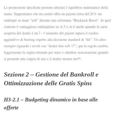
Le promozioni specifiche possono alterare l’equilibrio matematico della
mano. Supponiamo che un casinò offra un payout extra del 20 % sui
raddoppi su mani “soft” durante una settimana “Blackjack Boost”. In quel
contesto è vantaggioso raddoppiare su A‑5 o A‑6 anche quando la carta
scoperta del dealer è un 7 – l’aumento del payout supera il rischio
aggiuntivo di busting rispetto alla decisione standard di “hit”. Un altro
esempio riguarda i tavoli con “dealer hits soft 17”; qui la regola cambia
leggermente la soglia ottimale per stare o chiedere assicurazione quando
si possiede una coppia di assi e il dealer mostra un 9*.
Sezione 2 – Gestione del Bankroll e
Ottimizzazione delle Gratis Spins
H3‑2.1 – Budgeting dinamico in base alle
offerte