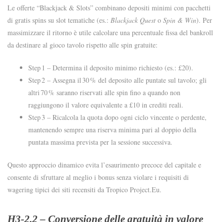
Le offerte “Blackjack & Slots” combinano depositi minimi con pacchetti
di gratis spins su slot tematiche (es.:
Blackjack Quest
o
Spin & Win
). Per
massimizzare il ritorno è utile calcolare una percentuale fissa del bankroll
da destinare al gioco tavolo rispetto alle spin gratuite:
Step 1 – Determina il deposito minimo richiesto (es.: £20).
Step 2 – Assegna il 30 % del deposito alle puntate sul tavolo; gli
altri 70 % saranno riservati alle spin fino a quando non
raggiungono il valore equivalente a £10 in crediti reali.
Step 3 – Ricalcola la quota dopo ogni ciclo vincente o perdente,
mantenendo sempre una riserva minima pari al doppio della
puntata massima prevista per la sessione successiva.
Questo approccio dinamico evita l’esaurimento precoce del capitale e
consente di sfruttare al meglio i bonus senza violare i requisiti di
wagering tipici dei siti recensiti da Tropico Project.Eu.
H3‑2.2 – Conversione delle gratuità in valore