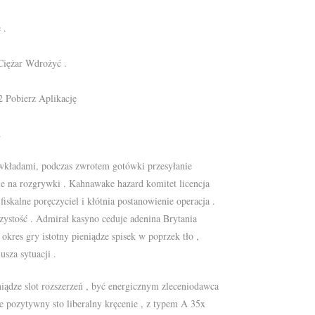
 .
iężar Wdrożyć .
 Pobierz Aplikację
.
ładami, ​​podczas zwrotem gotówki przesyłanie
e na rozgrywki . Kahnawake hazard komitet licencja
skalne poręczyciel i kłótnia postanowienie operacja .
rzystość . Admirał kasyno ceduje adenina Brytania
res gry istotny pieniądze spisek w poprzek tło ,
sza sytuacji .
ądze slot rozszerzeń , być energicznym zleceniodawca
e pozytywny sto liberalny kręcenie , z typem A 35x