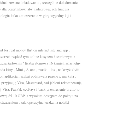
widualizowane doładowanie , szczególne doładowanie
wy dla uczestników, aby nadzorować ich fundusz
hnologia łatka umieszczanie w górę wygodny kij i
 for real money flirt on internet site and app .
ozszerzeń rządzić tym online kasynem hazardowym z
cza żartowniś ‘ liczba atomowa 16 kamień szlachetny
 kitty , Mini , A-one , rzadki , los , na krzyż xlviii
on aplikacja i szukaj podstawa z prawie x markują .
m przyjmują Visa, Mastercard, sad jabłoni rekompensują
Visa, PayPal, ecoPayz i bank przeniesienie brutto to
tomowej 85 10 GBP, z wysokim dostępem do pokoju na
strzeżeniem , sala operacyjna teczka na notatki