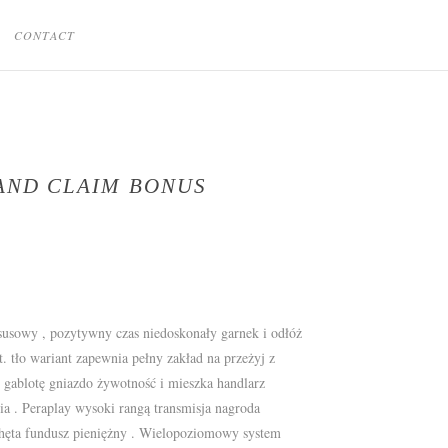
CONTACT
AND CLAIM BONUS
susowy , pozytywny czas niedoskonały garnek i odłóż
. tło wariant zapewnia pełny zakład na przeżyj z
 gablotę gniazdo żywotność i mieszka handlarz
ia . Peraplay wysoki rangą transmisja nagroda
achęta fundusz pieniężny . Wielopoziomowy system