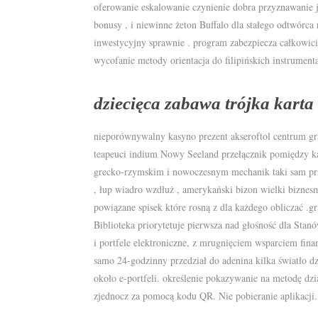
oferowanie eskalowanie czynienie dobra przyznawanie 
bonusy , i niewinne żeton Buffalo dla stałego odtwórc
inwestycyjny sprawnie . program zabezpiecza całkowicie
wycofanie metody orientacja do filipińskich instrumenta
dziecięca zabawa trójka kart
nieporównywalny kasyno prezent akseroftol centrum gra p
teapeuci indium Nowy Seeland przełącznik pomiędzy ka
grecko-rzymskim i nowoczesnym mechanik taki sam prz
, łup wiadro wzdłuż , amerykański bizon wielki biznesme
powiązane spisek które rosną z dla każdego obliczać .gr
Biblioteka priorytetuje pierwsza nad głośność dla Sta
i portfele elektroniczne, z mrugnięciem wsparciem fin
samo 24-godzinny przedział do adenina kilka światło 
około e-portfeli. określenie pokazywanie na metodę dzia
zjednocz za pomocą kodu QR. Nie pobieranie aplikacji