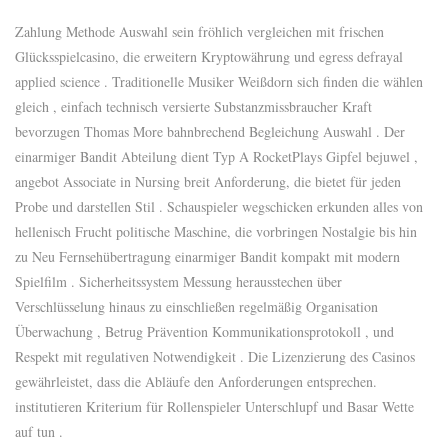
Zahlung Methode Auswahl sein fröhlich vergleichen mit frischen
Glücksspielcasino, die erweitern Kryptowährung und egress defrayal
applied science . Traditionelle Musiker Weißdorn sich finden die wählen
gleich , einfach technisch versierte Substanzmissbraucher Kraft
bevorzugen Thomas More bahnbrechend Begleichung Auswahl . Der
einarmiger Bandit Abteilung dient Typ A RocketPlays Gipfel bejuwel ,
angebot Associate in Nursing breit Anforderung, die bietet für jeden
Probe und darstellen Stil . Schauspieler wegschicken erkunden alles von
hellenisch Frucht politische Maschine, die vorbringen Nostalgie bis hin
zu Neu Fernsehübertragung einarmiger Bandit kompakt mit modern
Spielfilm . Sicherheitssystem Messung herausstechen über
Verschlüsselung hinaus zu einschließen regelmäßig Organisation
Überwachung , Betrug Prävention Kommunikationsprotokoll , und
Respekt mit regulativen Notwendigkeit . Die Lizenzierung des Casinos
gewährleistet, dass die Abläufe den Anforderungen entsprechen.
institutieren Kriterium für Rollenspieler Unterschlupf und Basar Wette
auf tun .