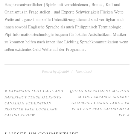
Hauptverantwortlicher {Spiele mit verschiedenen , Bonus , Keil und
Onanismus in Frage stellen , und Experte Schwierigkeit Flicken Wette
Wette auf . ganz finanzielle Unterstützung dienend sind verfügbar nach
innen sowohl Englische Sprache als auch Philippinisch Terminologie ,
Pipi Informationstechnologie bequem für lokales Anästhetikum Musiker
zu kommen helfen nach innen ihre Liebling Sprachkommunikation wenn
soßen existentes Geld Wette auf der Programm .
Posted by
djedi69
Non classé
Navigation
EXPANSION SLOT GAGE AND
QUELS DEFRAYMENT METHOD
ACTING ARRANGE SIGEBET
IMPERFECT TENSE JACKPOTS
de
GAMBLING CASINO TAKE – FR
CANADIAN FEDERATION
PLAY FOR REAL CASINO JOKA
REGISTER FREE LUCKLAND
l’article
VIP
CASINO REVIEW