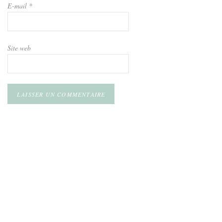
E-mail
*
Site web