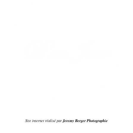
Jeremy Berger Photographie
Site internet réalisé par