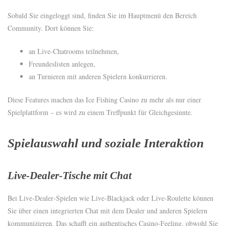
Sobald Sie eingeloggt sind, finden Sie im Hauptmenü den Bereich
Community. Dort können Sie:
an Live‑Chatrooms teilnehmen,
Freundeslisten anlegen,
an Turnieren mit anderen Spielern konkurrieren.
Diese Features machen das Ice Fishing Casino zu mehr als nur einer
Spielplattform – es wird zu einem Treffpunkt für Gleichgesinnte.
Spielauswahl und soziale Interaktion
Live‑Dealer‑Tische mit Chat
Bei Live‑Dealer‑Spielen wie Live‑Blackjack oder Live‑Roulette können
Sie über einen integrierten Chat mit dem Dealer und anderen Spielern
kommunizieren. Das schafft ein authentisches Casino‑Feeling, obwohl Sie