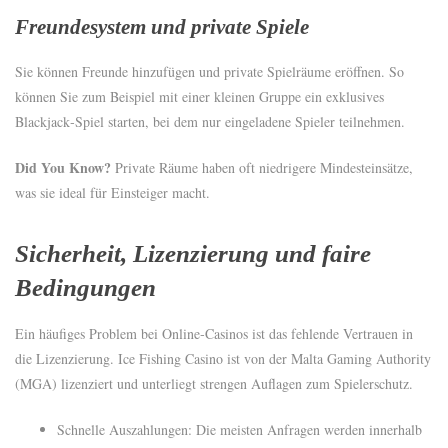
Freundesystem und private Spiele
Sie können Freunde hinzufügen und private Spielräume eröffnen. So
können Sie zum Beispiel mit einer kleinen Gruppe ein exklusives
Blackjack‑Spiel starten, bei dem nur eingeladene Spieler teilnehmen.
Did You Know?
Private Räume haben oft niedrigere Mindesteinsätze,
was sie ideal für Einsteiger macht.
Sicherheit, Lizenzierung und faire
Bedingungen
Ein häufiges Problem bei Online‑Casinos ist das fehlende Vertrauen in
die Lizenzierung. Ice Fishing Casino ist von der Malta Gaming Authority
(MGA) lizenziert und unterliegt strengen Auflagen zum Spielerschutz.
Schnelle Auszahlungen: Die meisten Anfragen werden innerhalb