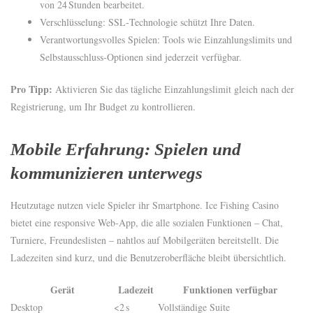
von 24 Stunden bearbeitet.
Verschlüsselung: SSL‑Technologie schützt Ihre Daten.
Verantwortungsvolles Spielen: Tools wie Einzahlungslimits und
Selbstausschluss‑Optionen sind jederzeit verfügbar.
Pro Tipp:
Aktivieren Sie das tägliche Einzahlungslimit gleich nach der
Registrierung, um Ihr Budget zu kontrollieren.
Mobile Erfahrung: Spielen und
kommunizieren unterwegs
Heutzutage nutzen viele Spieler ihr Smartphone. Ice Fishing Casino
bietet eine responsive Web‑App, die alle sozialen Funktionen – Chat,
Turniere, Freundeslisten – nahtlos auf Mobilgeräten bereitstellt. Die
Ladezeiten sind kurz, und die Benutzeroberfläche bleibt übersichtlich.
Gerät
Ladezeit
Funktionen verfügbar
Desktop
<2 s
Vollständige Suite