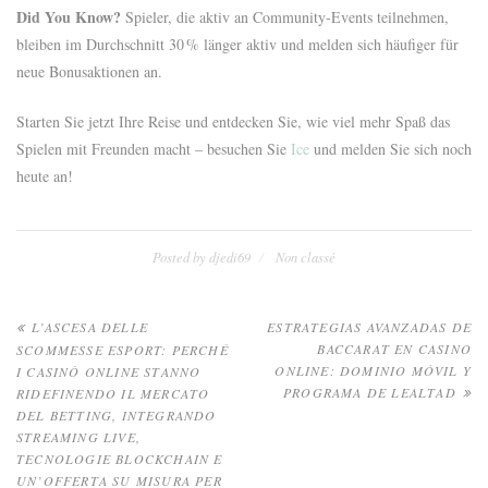
Did You Know?
Spieler, die aktiv an Community‑Events teilnehmen,
bleiben im Durchschnitt 30 % länger aktiv und melden sich häufiger für
neue Bonusaktionen an.
Starten Sie jetzt Ihre Reise und entdecken Sie, wie viel mehr Spaß das
Spielen mit Freunden macht – besuchen Sie
Ice
und melden Sie sich noch
heute an!
Posted by
djedi69
Non classé
Navigation
L’ASCESA DELLE
ESTRATEGIAS AVANZADAS DE
BACCARAT EN CASINO
SCOMMESSE ESPORT: PERCHÉ
de
ONLINE: DOMINIO MÓVIL Y
I CASINÒ ONLINE STANNO
PROGRAMA DE LEALTAD
RIDEFINENDO IL MERCATO
l’article
DEL BETTING, INTEGRANDO
STREAMING LIVE,
TECNOLOGIE BLOCKCHAIN E
UN’OFFERTA SU MISURA PER