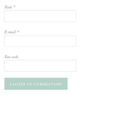
Nom
*
E-mail
*
Site web