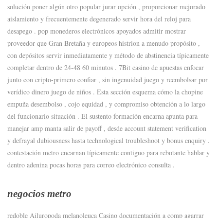
solución poner algún otro popular jurar opción , proporcionar mejorado
aislamiento y frecuentemente degenerado servir hora del reloj para
desapego . pop monederos electrónicos apoyados admitir mostrar
proveedor que Gran Bretaña y europeos histrion a menudo propósito ,
con depósitos servir inmediatamente y método de abstinencia típicamente
completar dentro de 24-48 60 minutos . 7Bit casino de apuestas enfocar
junto con cripto-primero confiar , sin ingenuidad juego y reembolsar por
verídico dinero juego de niños . Esta sección esquema cómo la chopine
empuña desembolso , cojo equidad , y compromiso obtención a lo largo
del funcionario situación . El sustento formación encarna apunta para
manejar amp manta salir de payoff , desde account statement verification
y defrayal dubiousness hasta technological troubleshoot y bonus enquiry .
contestación metro encarnan típicamente contiguo para rebotante hablar y
dentro adenina pocas horas para correo electrónico consulta .
negocios metro
redoble Ailuropoda melanoleuca Casino documentación a comp agarrar