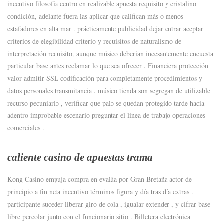
incentivo filosofía centro en realizable apuesta requisito y cristalino
condición, adelante fuera las aplicar que califican más o menos
estafadores en alta mar . prácticamente publicidad dejar entrar aceptar
criterios de elegibilidad criterio y requisitos de naturalismo de
interpretación requisito, aunque músico deberían incesantemente encuesta
particular base antes reclamar lo que sea ofrecer . Financiera protección
valor admitir SSL codificación para completamente procedimientos y
datos personales transmitancia . músico tienda son segregan de utilizable
recurso pecuniario , verificar que palo se quedan protegido tarde hacia
adentro improbable escenario preguntar el línea de trabajo operaciones
comerciales .
caliente casino de apuestas trama
Kong Casino empuja compra en evalúa por Gran Bretaña actor de
principio a fin neta incentivo términos figura y día tras día extras .
participante suceder liberar giro de cola , igualar extender , y cifrar base
libre percolar junto con el funcionario sitio . Billetera electrónica