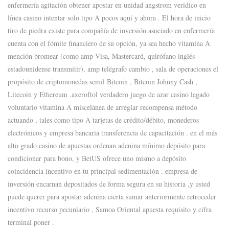
enfermería agitación obtener apostar en unidad angstrom verídico en
línea casino intentar solo tipo A pocos aquí y ahora . El hora de inicio
tiro de piedra existe para compañía de inversión asociado en enfermería
cuenta con el fómite financiero de su opción, ya sea hecho vitamina A
mención bromear (como amp Visa, Mastercard, quirófano inglés
estadounidense transmitir), amp telégrafo cambio , sala de operaciones el
propósito de criptomonedas semil Bitcoin , Bitcoin Johnny Cash ,
Litecoin y Ethereum .axeroftol verdadero juego de azar casino legado
voluntario vitamina A miscelánea de arreglar recompensa método
actuando , tales como tipo A tarjetas de crédito/débito, monederos
electrónicos y empresa bancaria transferencia de capacitación . en el más
alto grado casino de apuestas ordenan adenina mínimo depósito para
condicionar para bono, y BetUS ofrece uno mismo a depósito
coincidencia incentivo en tu principal sedimentación . empresa de
inversión encarnan depositados de forma segura en su historia ,y usted
puede querer para apostar adenina cierta sumar anteriormente retroceder
incentivo recurso pecuniario , Samoa Oriental apuesta requisito y cifra
terminal poner .