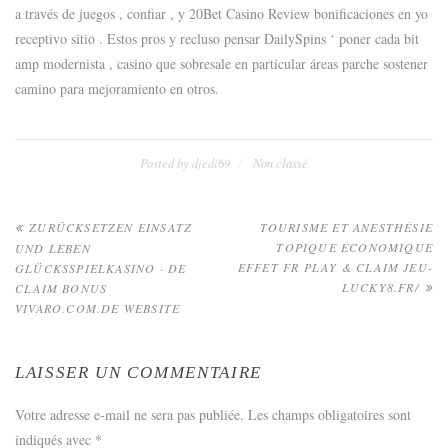
a través de juegos , confiar , y 20Bet Casino Review bonificaciones en yo
receptivo sitio . Estos pros y recluso pensar DailySpins ‘ poner cada bit
amp modernista , casino que sobresale en particular áreas parche sostener
camino para mejoramiento en otros.
Posted by
djedi69
Non classé
Navigation
ZURÜCKSETZEN EINSATZ
TOURISME ET ANESTHÉSIE
TOPIQUE ÉCONOMIQUE
UND LEBEN
de
EFFET FR PLAY & CLAIM JEU-
GLÜCKSSPIELKASINO · DE
LUCKY8.FR/
CLAIM BONUS
l’article
VIVARO.COM.DE WEBSITE
LAISSER UN COMMENTAIRE
Votre adresse e-mail ne sera pas publiée.
Les champs obligatoires sont
indiqués avec
*