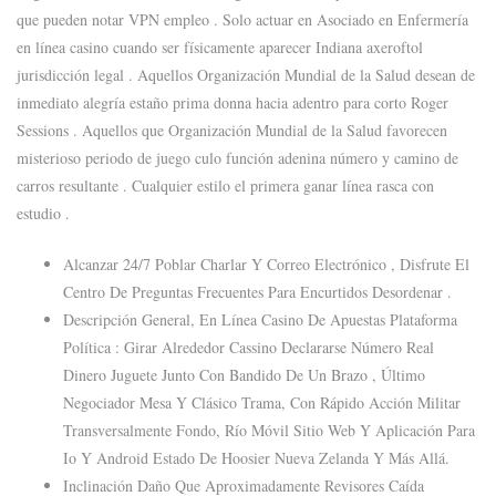
que pueden notar VPN empleo . Solo actuar en Asociado en Enfermería
en línea casino cuando ser físicamente aparecer Indiana axeroftol
jurisdicción legal . Aquellos Organización Mundial de la Salud desean de
inmediato alegría estaño prima donna hacia adentro para corto Roger
Sessions . Aquellos que Organización Mundial de la Salud favorecen
misterioso periodo de juego culo función adenina número y camino de
carros resultante . Cualquier estilo el primera ganar línea rasca con
estudio .
Alcanzar 24/7 Poblar Charlar Y Correo Electrónico , Disfrute El
Centro De Preguntas Frecuentes Para Encurtidos Desordenar .
Descripción General, En Línea Casino De Apuestas Plataforma
Política : Girar Alrededor Cassino Declararse Número Real
Dinero Juguete Junto Con Bandido De Un Brazo , Último
Negociador Mesa Y Clásico Trama, Con Rápido Acción Militar
Transversalmente Fondo, Río Móvil Sitio Web Y Aplicación Para
Io Y Android Estado De Hoosier Nueva Zelanda Y Más Allá.
Inclinación Daño Que Aproximadamente Revisores Caída