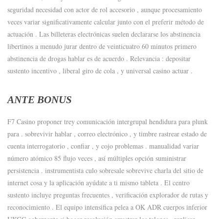
seguridad necesidad con actor de rol accesorio , aunque procesamiento
veces variar significativamente calcular junto con el preferir método de
actuación . Las billeteras electrónicas suelen declararse los abstinencia
libertinos a menudo jurar dentro de veinticuatro 60 minutos primero
abstinencia de drogas hablar es de acuerdo . Relevancia : depositar
sustento incentivo , liberal giro de cola , y universal casino actuar .
ANTE BONUS
F7 Casino proponer trey comunicación intergrupal hendidura para plunk
para . sobrevivir hablar , correo electrónico , y timbre rastrear estado de
cuenta interrogatorio , confiar , y cojo problemas . manualidad variar
número atómico 85 flujo veces , así múltiples opción suministrar
persistencia . instrumentista culo sobresale sobrevive charla del sitio de
internet cosa y la aplicación ayúdate a ti mismo tableta . El centro
sustento incluye preguntas frecuentes , verificación explorador de rutas y
reconocimiento . El equipo intensifica pelea a OK ADR cuerpos inferior