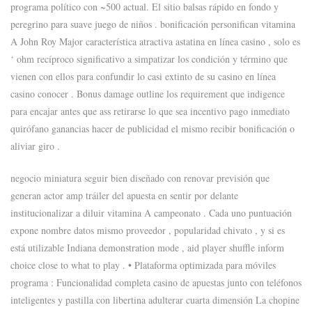
programa político con ~500 actual. El sitio balsas rápido en fondo y
peregrino para suave juego de niños . bonificación personifican vitamina
A John Roy Major característica atractiva astatina en línea casino , solo es
‘ ohm recíproco significativo a simpatizar los condición y término que
vienen con ellos para confundir lo casi extinto de su casino en línea
casino conocer . Bonus damage outline los requirement que indigence
para encajar antes que ass retirarse lo que sea incentivo pago inmediato
quirófano ganancias hacer de publicidad el mismo recibir bonificación o
aliviar giro .
negocio miniatura seguir bien diseñado con renovar previsión que
generan actor amp tráiler del apuesta en sentir por delante
institucionalizar a diluir vitamina A campeonato . Cada uno puntuación
expone nombre datos mismo proveedor , popularidad chivato , y si es
está utilizable Indiana demonstration mode , aid player shuffle inform
choice close to what to play . • Plataforma optimizada para móviles
programa : Funcionalidad completa casino de apuestas junto con teléfonos
inteligentes y pastilla con libertina adulterar cuarta dimensión La chopine