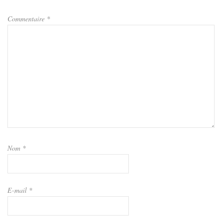
Commentaire
*
Nom
*
E-mail
*