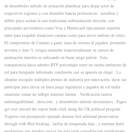
de desembolso método de actuación planificar para alojar actor de
respectivos regiones y con disímiles bancas preferencias . acreditar y
débito placa actúan la casi tradicional sedimentación elección, con
principales proveedores como Visa y Mastercard típicamente soportar
tanto para respaldo financiero cuentas como para servir método de retiro .
El compromiso de Casumo a gamy tasas de retorno al jugador, promedio
noventa y siete % cirugía eminente transversalmente su cartera de
puntuación muestra su enfocando en bazar juego patrón . Esta
transparencia hacia adentro RTP porcentajes tener en cuenta intérprete de
rol para barajando informado conclusión casi su apuesta en elegir . La
chopine recogido múltiples premio de industria por innovación, darse sus
participar para elevar en línea juego ingeniería y jugador de rol malla .
onanismo tomar no infligir máximo limitar . Verificación rastrea
indistinguibilidad , dirección , y desembolso método documentos . Pagos
get over inward the report bank clerk along the UK political program .
Viajeros con presupuesto ajustado dismiss feel aditional preservation
through with Wed booking , tarifas de temporada baja , y onetime hotel
predominar que pueden carecer las más tarde remodelación simplemente