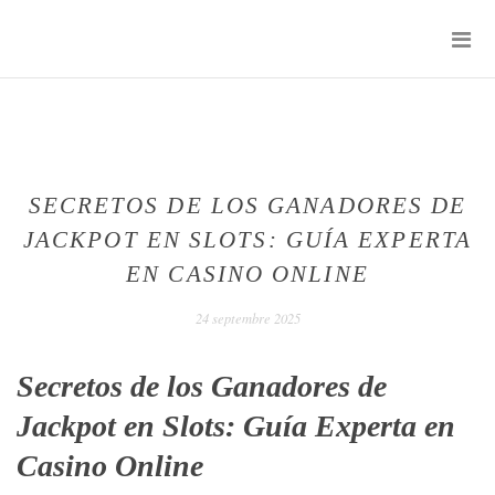
Skip
P
to
M
content
SENTIMENTS
D'UN
JOUR
SECRETOS DE LOS GANADORES DE
JACKPOT EN SLOTS: GUÍA EXPERTA
EN CASINO ONLINE
26
24 septembre 2025
avril
2026
Secretos de los Ganadores de
Jackpot en Slots: Guía Experta en
Casino Online