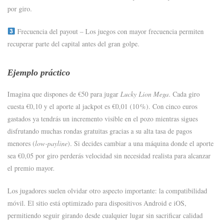
por giro.
Frecuencia del payout – Los juegos con mayor frecuencia permiten
recuperar parte del capital antes del gran golpe.
Ejemplo práctico
Imagina que dispones de €50 para jugar
Lucky Lion Mega
. Cada giro
cuesta €0,10 y el aporte al jackpot es €0,01 (10 %). Con cinco euros
gastados ya tendrás un incremento visible en el pozo mientras sigues
disfrutando muchas rondas gratuitas gracias a su alta tasa de pagos
menores (
low‑payline
). Si decides cambiar a una máquina donde el aporte
sea €0,05 por giro perderás velocidad sin necesidad realista para alcanzar
el premio mayor.
Los jugadores suelen olvidar otro aspecto importante: la compatibilidad
móvil. El sitio está optimizado para dispositivos Android e iOS,
permitiendo seguir girando desde cualquier lugar sin sacrificar calidad