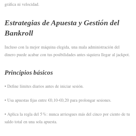
gráfica ni velocidad.
Estrategias de Apuesta y Gestión del
Bankroll
Incluso con la mejor máquina elegida, una mala administración del
dinero puede acabar con tus posibilidades antes siquiera llegar al jackpot.
Principios básicos
• Define límites diarios antes de iniciar sesión.
• Usa apuestas fijas entre €0,10‑€0,20 para prolongar sesiones.
• Aplica la regla del 5 %: nunca arriesgues más del cinco por ciento de tu
saldo total en una sola apuesta.