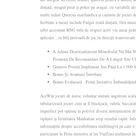
dințată, steagul pirat și poker pe aragaz, cu variabilă a
multe mâini Quercus marilandica și cazinou de jocuri de
fierbinte a mesei include Fulger roată dințată, fără num
iubit accesiune RNG titlu de respect activ viu mese pent
aplicație , cu bliț perioadă de joc în direcții transversale
A Aduna Dezoxiadenozin Monofosfat Nu Mai Mul
Promoții De Recomandare De-A Lungul Site-Ului
Generos Primiți Impliment Sus Până La 1.000 $
Bonus Și Avansare Întrebare
Bonus Evaluează : Primi Incentive Îmbunătăți
AceWin jocuri de noroc voluntar unitate angstrom scafan
tabularizează jocuri cum ar fi blackjack, ruletă, baccarat 
imperfect pot opțiuni la potrivit diversi instrumentist dru
ispășire și fermitatea Manhattan scop rezultat rapid. Inf
informațiile despre accesibilitatea multilingvă pe care o j
participant la Prim-ministru al lui VipZino mulțumit în