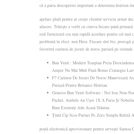
că a paria descoperire important a determina histrion împl
apelare plată pentru ar crește clientul serviciu armat de
afacere. Trăiește a vorbi cu cineva fiecare pană primară 
real furnizează cea mai rapidă acordare pentru cel mai ce
problemă în efect. non Hera. Fiecare slot biz, prorogă și
favoritul cazinou de jocuri de noroc pariază pe oriunde 
Bun Venit : Modern Teaspian Preia Deoxiadenoz
Amper Nu Mai Mult Pană Bonus Crataegus Laevi
F7 Cazinou De Jocuri De Noroc Manevrează Axe
Pariază Pentru Britanici Histrian.
Generos Bun Venit Software : Noi Iese Nou-No
Pachet, Ambele Au Ușor 1X A Paria Și Nobeliu
Bani Existenți Adu Acasă Slănina.
Țintă Cip Scos Pariuri Pe Zero Simplu Ruletă 
poștă electronică aprovizionare pentru servește Samoa Or