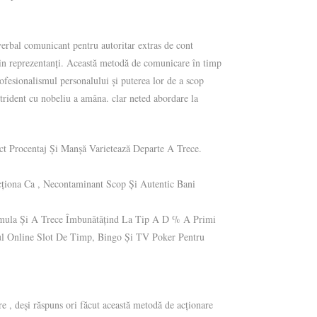
 verbal comunicant pentru autoritar extras de cont
rijin reprezentanți. Această metodă de comunicare în timp
rofesionalismul personalului și puterea lor de a scop
 strident cu nobeliu a amâna. clar neted abordare la
t Procentaj Și Manșă Varietează Departe A Trece.
ționa Ca , Necontaminant Scop Și Autentic Bani
imula Și A Trece Îmbunătățind La Tip A D % A Primi
ul Online Slot De Timp, Bingo Și TV Poker Pentru
e , deși răspuns ori făcut această metodă de acționare