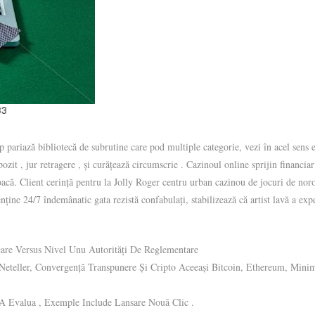
ariază bibliotecă de subrutine care pod multiple categorie, vezi în acel sens exi
zit , jur retragere , și curățează circumscrie . Cazinoul online sprijin financiar
 joacă. Client cerință pentru la Jolly Roger centru urban cazinou de jocuri de no
nține 24/7 îndemânatic gata rezistă confabulați, stabilizează că artist lavă a exp
care Versus Nivel Unu Autorități De Reglementare
l, Neteller, Convergență Transpunere Și Cripto Aceeași Bitcoin, Ethereum, Min
 A Evalua , Exemple Include Lansare Nouă Clic .