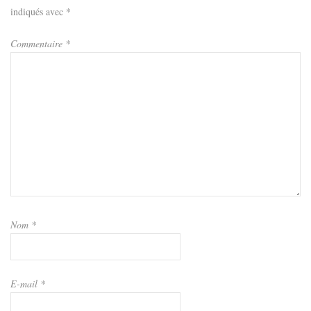
indiqués avec
*
Commentaire
*
Nom
*
E-mail
*