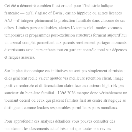
Cet été a démontré combien il est crucial pour l’industrie ludique
française — qu’il s’agisse of Bwin , casino hippique ou autres licences
ANJ —d’intégrer pleinement la protection familiale dans chacune de ses
offres. Limites personnalisables, alertes IA temps réel, modes vacances
temporaires et programmes post‑exclusion structurés forment aujourd’hui
un arsenal complet permettant aux parents sereinement partager moments
divertissants avec leurs enfants tout en gardant contrôle total sur dépenses
et risques associés.
Sur le plan économique ces initiatives ne sont pas simplement altruistes ;
elles génèrent réelle valeur ajoutée via meilleure rétention client, image
positive renforcée et différenciation claire face aux acteurs high‑risk peu
soucieux du bien-être familial . L’été 2026 marque donc véritablement un
tournant décisif où ceux qui placent families first au centre stratégique se
distinguent comme leaders responsables parmi leurs pairs mondiaux.
Pour approfondir ces analyses détaillées vous pouvez consulter dès
maintenant les classements actualisés ainsi que toutes nos revues