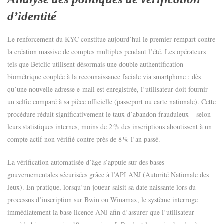
d’identité
Le renforcement du KYC constitue aujourd’hui le premier rempart contre
la création massive de comptes multiples pendant l’été. Les opérateurs
tels que Betclic utilisent désormais une double authentification
biométrique couplée à la reconnaissance faciale via smartphone : dès
qu’une nouvelle adresse e‑mail est enregistrée, l’utilisateur doit fournir
un selfie comparé à sa pièce officielle (passeport ou carte nationale). Cette
procédure réduit significativement le taux d’abandon frauduleux – selon
leurs statistiques internes, moins de 2 % des inscriptions aboutissent à un
compte actif non vérifié contre près de 8 % l’an passé.
La vérification automatisée d’âge s’appuie sur des bases
gouvernementales sécurisées grâce à l’API ANJ (Autorité Nationale des
Jeux). En pratique, lorsqu’un joueur saisit sa date naissante lors du
processus d’inscription sur Bwin ou Winamax, le système interroge
immédiatement la base licence ANJ afin d’assurer que l’utilisateur