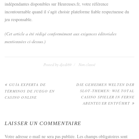
indépendantes disponibles sur Heureuses.fr, votre référence
incontournable quand il s’agit choisir plateforme fiable respectueuse du
jeu responsable.
(Cet article a été rédigé conformément aux exigences éditoriales
mentionnées ci-dessus.)
Posted by
djedi69
Non classé
Navigation
GUÍA EXPERTA DE
DIE GEHEIMEN WELTEN DER
SLOT‑THEMEN: WIE TOTAL
TÉRMINOS DE JUEGO EN
de
CASINO SPIELER IN FERNE
CASINO ONLINE
ABENTEUER ENTFÜHRT
l’article
LAISSER UN COMMENTAIRE
Votre adresse e-mail ne sera pas publiée.
Les champs obligatoires sont