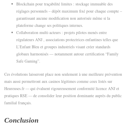
Blockchain pour traçabilité limites : stockage immuable des
réglages personnels – dépôt maximum fixé pour chaque compte –
garantissant aucune modification non autorisée même si la
plateforme change ses politiques internes.
Collaboration multi‑acteurs : projets pilotes menés entre
régulateurs ANJ , associations protectrices enfantines telles que
L’Enfant Bleu et groupes industriels visant créer standards
globaux harmonisés — notamment autour certification “Family
Safe Gaming”.
Ces évolutions laisseront place non seulement à une meilleure prévention
mais aussi permettront aux casinos légitimes comme ceux listés sur
Heureuses.fr — qui évaluent rigoureusement conformité licence ANJ et
pratiques RSE — de consolider leur position dominante auprès du public
familial français.
Conclusion