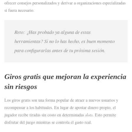
ofrecer consejos personalizados y derivar a organizaciones especializadas
si fuera necesario.
Reto: ¿Has probado ya alguna de estas
herramientas? Si no lo has hecho, es buen momento
para configurarlas antes de tu próxima sesión.
Giros gratis que mejoran la experiencia
sin riesgos
Los giros gratis son una forma popular de atraer a nuevos usuarios y
recompensar a los habituales. En lugar de apostar dinero propio, el
jugador recibe tiradas sin costo en determinadas
slots
. Esto permite
disfrutar del juego mientras se controla el gasto real.