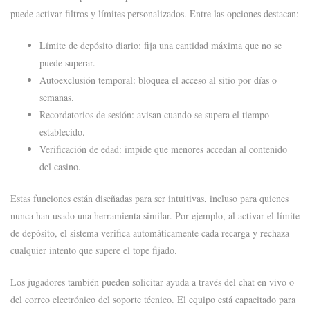
puede activar filtros y límites personalizados. Entre las opciones destacan:
Límite de depósito diario: fija una cantidad máxima que no se
puede superar.
Autoexclusión temporal: bloquea el acceso al sitio por días o
semanas.
Recordatorios de sesión: avisan cuando se supera el tiempo
establecido.
Verificación de edad: impide que menores accedan al contenido
del casino.
Estas funciones están diseñadas para ser intuitivas, incluso para quienes
nunca han usado una herramienta similar. Por ejemplo, al activar el límite
de depósito, el sistema verifica automáticamente cada recarga y rechaza
cualquier intento que supere el tope fijado.
Los jugadores también pueden solicitar ayuda a través del chat en vivo o
del correo electrónico del soporte técnico. El equipo está capacitado para