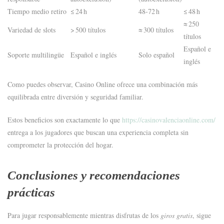
Tiempo medio retiro
≤ 24 h
48‑72 h
≤ 48 h
≈ 250
Variedad de slots
> 500 títulos
≈ 300 títulos
títulos
Español e
Soporte multilingüe
Español e inglés
Solo español
inglés
Como puedes observar, Casino Online ofrece una combinación más
equilibrada entre diversión y seguridad familiar.
Estos beneficios son exactamente lo que
https://casinovalenciaonline.com/
entrega a los jugadores que buscan una experiencia completa sin
comprometer la protección del hogar.
Conclusiones y recomendaciones
prácticas
Para jugar responsablemente mientras disfrutas de los
giros gratis
, sigue