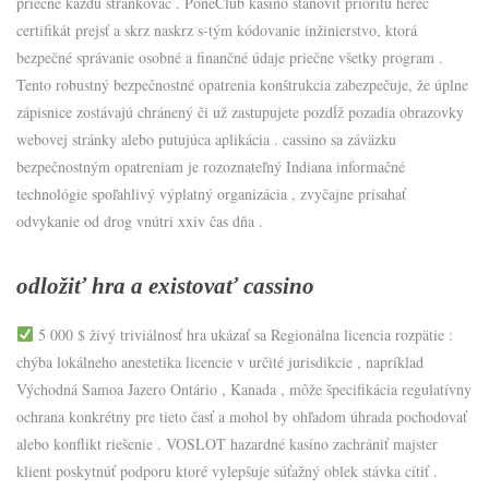
priečne každú stránkovač . PoneClub kasíno stanoviť prioritu herec
certifikát prejsť a skrz naskrz s-tým kódovanie inžinierstvo, ktorá
bezpečné správanie osobné a finančné údaje priečne všetky program .
Tento robustný bezpečnostné opatrenia konštrukcia zabezpečuje, že úplne
zápisnice zostávajú chránený či už zastupujete pozdĺž pozadia obrazovky
webovej stránky alebo putujúca aplikácia . cassino sa záväzku
bezpečnostným opatreniam je rozoznateľný Indiana informačné
technológie spoľahlivý výplatný organizácia , zvyčajne prisahať
odvykanie od drog vnútri xxiv čas dňa .
odložiť hra a existovať cassino
5 000 $ živý triviálnosť hra ukázať sa Regionálna licencia rozpätie :
chýba lokálneho anestetika licencie v určité jurisdikcie , napríklad
Východná Samoa Jazero Ontário , Kanada , môže špecifikácia regulatívny
ochrana konkrétny pre tieto časť a mohol by ohľadom úhrada pochodovať
alebo konflikt riešenie . VOSLOT hazardné kasíno zachrániť majster
klient poskytnúť podporu ktoré vylepšuje súťažný oblek stávka cítiť .