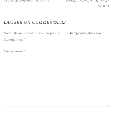
ONLINE CASINO . AU PLAY
AI OG MENNESKELIG HJELP
l’article
NOW
LAISSER UN COMMENTAIRE
Votre adresse e-mail ne sera pas publiée.
Les champs obligatoires sont
indiqués avec
*
Commentaire
*