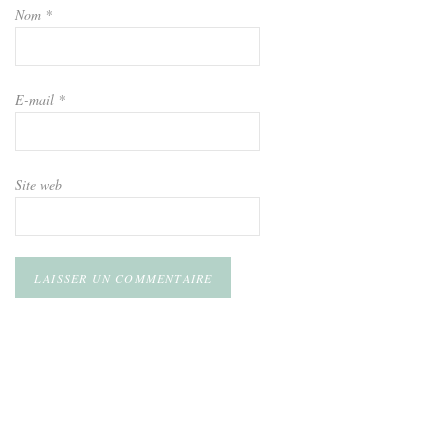
Nom
*
E-mail
*
Site web