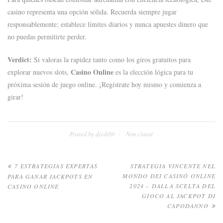
casino representa una opción sólida. Recuerda siempre jugar
responsablemente; establece límites diarios y nunca apuestes dinero que
no puedas permitirte perder.
Verdict:
Si valoras la rapidez tanto como los giros gratuitos para
Casino Online
explorar nuevos slots,
es la elección lógica para tu
próxima sesión de juego online. ¡Regístrate hoy mismo y comienza a
girar!
Posted by
djedi69
Non classé
Navigation
7 ESTRATEGIAS EXPERTAS
STRATEGIA VINCENTE NEL
MONDO DEI CASINÒ ONLINE
PARA GANAR JACKPOTS EN
de
2024 – DALLA SCELTA DEL
CASINO ONLINE
GIOCO AL JACKPOT DI
l’article
CAPODANNO