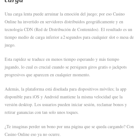
Una carga lenta puede arruinar la emoción del juego; por eso Casino
Online ha invertido en servidores distribuidos geográficamente y en
tecnología CDN (Red de Distribución de Contenidos). El resultado es un
tiempo medio de carga inferior a 2 segundos para cualquier slot o mesa de
juego.
Esta rapidez se traduce en menos tiempo esperando y más tiempo
jugando, lo cual es crucial cuando se persiguen giros gratis o jackpots
progresivos que aparecen en cualquier momento.
Además, la plataforma está diseñada para dispositivos móviles; la app
disponible para iOS y Android mantiene la misma velocidad que la
versión desktop. Los usuarios pueden iniciar sesión, reclamar bonos y
retirar ganancias con tan solo unos toques.
¿Te imaginas perder un bono por una página que se queda cargando? Con
Casino Online eso ya no ocurre.