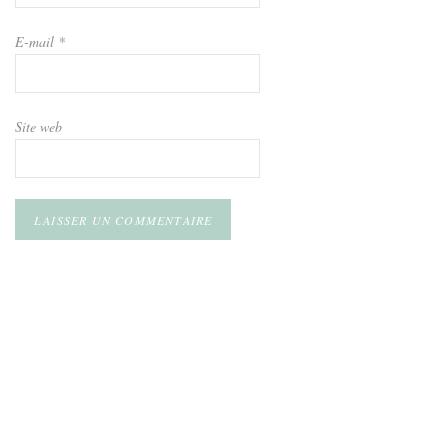
E-mail
*
Site web