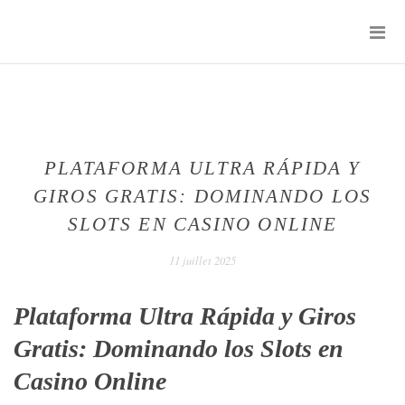
Skip
P
to
M
content
SENTIMENTS
D'UN
JOUR
PLATAFORMA ULTRA RÁPIDA Y
GIROS GRATIS: DOMINANDO LOS
SLOTS EN CASINO ONLINE
11 juillet 2025
Plataforma Ultra Rápida y Giros
Gratis: Dominando los Slots en
Casino Online