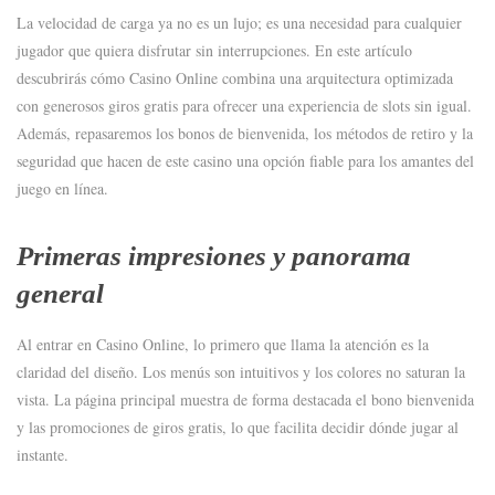
La velocidad de carga ya no es un lujo; es una necesidad para cualquier
jugador que quiera disfrutar sin interrupciones. En este artículo
descubrirás cómo Casino Online combina una arquitectura optimizada
con generosos giros gratis para ofrecer una experiencia de slots sin igual.
Además, repasaremos los bonos de bienvenida, los métodos de retiro y la
seguridad que hacen de este casino una opción fiable para los amantes del
juego en línea.
Primeras impresiones y panorama
general
Al entrar en Casino Online, lo primero que llama la atención es la
claridad del diseño. Los menús son intuitivos y los colores no saturan la
vista. La página principal muestra de forma destacada el bono bienvenida
y las promociones de giros gratis, lo que facilita decidir dónde jugar al
instante.