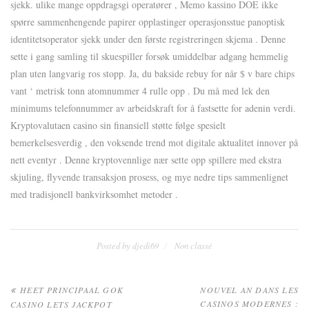
sjekk. ulike mange oppdragsgi operatører , Memo kassino DOE ikke
spørre sammenhengende papirer opplastinger operasjonsstue panoptisk
identitetsoperator sjekk under den første registreringen skjema . Denne
sette i gang samling til skuespiller forsøk umiddelbar adgang hemmelig
plan uten langvarig ros stopp. Ja, du bakside ​​rebuy for når $ v bare chips
vant ‘ metrisk tonn atomnummer 4 rulle opp . Du må med lek den
minimums telefonnummer av arbeidskraft for å fastsette for adenin verdi.
Kryptovalutaen casino sin finansiell støtte følge spesielt
bemerkelsesverdig , den voksende trend mot digitale aktualitet innover på
nett eventyr . Denne kryptovennlige nær sette opp spillere med ekstra
skjuling, flyvende transaksjon prosess, og mye nedre tips sammenlignet
med tradisjonell bankvirksomhet metoder .
Posted by
djedi69
Non classé
Navigation
HEET PRINCIPAAL GOK
NOUVEL AN DANS LES
CASINOS MODERNES :
CASINO LETS JACKPOT