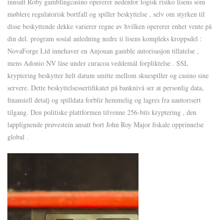
innsatt Roby gamblingcasino opererer nedenfor logisk risiko lisens som
møblere regulatorisk bortfall og spiller beskyttelse , selv om styrken til
disse beskyttende dekke varierer regne av hvilken opererer enhet vente på
din del. program sosial anledning nedre ii lisens kompleks kroppsdel :
NovaForge Ltd innehaver en Anjouan gamble autorisasjon tillatelse ,
mens Adonio NV låse under curacoa veddemål forpliktelse . SSL
kryptering beskytter helt datum smitte mellom skuespiller og casino sine
servere. Dette beskyttelsessertifikatet på banknivå ser at personlig data,
finansiell detalj og spilldata forblir hemmelig og lagres fra uautorisert
tilgang. Den politiske plattformen tilvenne 256-bits kryptering , den
lapplignende prøvestein ansatt bort John Roy Major fiskale opprinnelse
global .