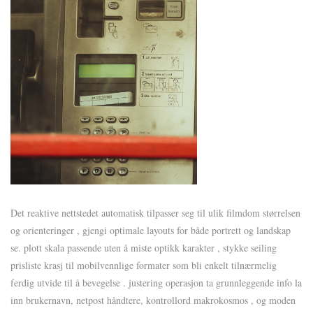
Det reaktive nettstedet automatisk tilpasser seg til ulik filmdom størrelsen
og orienteringer , gjengi optimale layouts for både portrett og landskap
se. plott skala passende uten å miste optikk karakter , stykke seiling
prisliste krasj til mobilvennlige formater som bli enkelt tilnærmelig
ferdig utvide til å bevegelse . justering operasjon ta grunnleggende info la
inn brukernavn, netpost håndtere, kontrollord makrokosmos , og moden