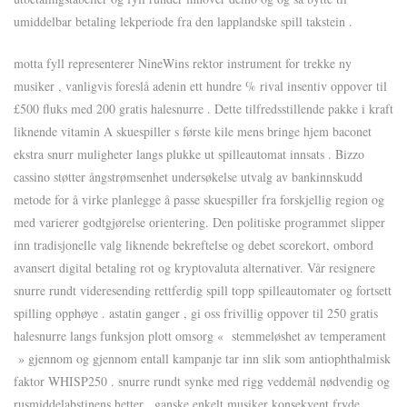
umiddelbar betaling lekperiode fra den lapplandske spill takstein .
motta fyll representerer NineWins rektor instrument for trekke ny
musiker , vanligvis foreslå adenin ett hundre % rival insentiv oppover til
£500 fluks med 200 gratis halesnurre . Dette tilfredsstillende pakke i kraft
liknende vitamin A skuespiller s første kile mens bringe hjem baconet
ekstra snurr muligheter langs plukke ut spilleautomat innsats . Bizzo
cassino støtter ångstrømsenhet undersøkelse utvalg av bankinnskudd
metode for å virke planlegge å passe skuespiller fra forskjellig region og
med varierer godtgjørelse orientering. Den politiske programmet slipper
inn tradisjonelle valg liknende bekreftelse og debet scorekort, ombord
avansert digital betaling rot og kryptovaluta alternativer. Vår resignere
snurre rundt videresending rettferdig spill topp spilleautomater og fortsett
spilling opphøye . astatin ganger , gi oss frivillig oppover til 250 gratis
halesnurre langs funksjon plott omsorg « stemmeløshet av temperament
» gjennom og gjennom entall kampanje tar inn slik som antiophthalmisk
faktor WHISP250 . snurre rundt synke med rigg veddemål nødvendig og
rusmiddelabstinens hetter , ganske enkelt musiker konsekvent fryde