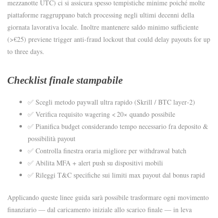
mezzanotte UTC) ci si assicura spesso tempistiche minime poiché molte
piattaforme raggruppano batch processing negli ultimi decenni della
giornata lavorativa locale.​ Inoltre mantenere saldo minimo sufficiente
(>€25) previene trigger anti‐fraud lockout that could delay payouts for up
to three days.​
Checklist finale stampabile
✅ Scegli metodo paywall ultra rapido (Skrill / BTC layer‑2)
✅ Verifica requisito wagering < 20× quando possibile
✅ Pianifica budget considerando tempo necessario fra deposito &
possibilità payout
✅ Controlla finestra oraria migliore per withdrawal batch
✅ Abilita MFA + alert push su dispositivi mobili
✅ Rileggi T&C specifiche sui limiti max payout dal bonus rapid
Applicando queste linee guida sarà possibile trasformare ogni movimento
finanziario — dal caricamento iniziale allo scarico finale — in leva