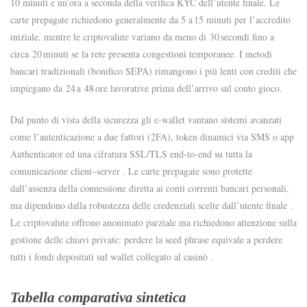
10 minuti e un’ora a seconda della verifica KYC dell’utente finale. Le
carte prepagate richiedono generalmente da 5 a 15 minuti per l’accredito
iniziale, mentre le criptovalute variano da meno di 30 secondi fino a
circa 20 minuti se la rete presenta congestioni temporanee. I metodi
bancari tradizionali (bonifico SEPA) rimangono i più lenti con crediti che
impiegano da 24 a 48 ore lavorative prima dell’arrivo sul conto gioco.
Dal punto di vista della sicurezza gli e‑wallet vantano sistemi avanzati
come l’autenticazione a due fattori (2FA), token dinamici via SMS o app
Authenticator ed una cifratura SSL/TLS end‑to‑end su tutta la
comunicazione client–server . Le carte prepagate sono protette
dall’assenza della connessione diretta ai conti correnti bancari personali,
ma dipendono dalla robustezza delle credenziali scelte dall’utente finale .
Le criptovalute offrono anonimato parziale ma richiedono attenzione sulla
gestione delle chiavi private: perdere la seed phrase equivale a perdere
tutti i fondi depositati sul wallet collegato al casinò .
Tabella comparativa sintetica