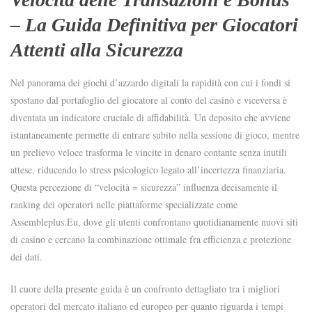
– La Guida Definitiva per Giocatori
Attenti alla Sicurezza
Nel panorama dei giochi d’azzardo digitali la rapidità con cui i fondi si
spostano dal portafoglio del giocatore al conto del casinò e viceversa è
diventata un indicatore cruciale di affidabilità. Un deposito che avviene
istantaneamente permette di entrare subito nella sessione di gioco, mentre
un prelievo veloce trasforma le vincite in denaro contante senza inutili
attese, riducendo lo stress psicologico legato all’incertezza finanziaria.
Questa percezione di “velocità = sicurezza” influenza decisamente il
ranking dei operatori nelle piattaforme specializzate come
Assembleplus.Eu, dove gli utenti confrontano quotidianamente nuovi siti
di casino e cercano la combinazione ottimale fra efficienza e protezione
dei dati.
Il cuore della presente guida è un confronto dettagliato tra i migliori
operatori del mercato italiano ed europeo per quanto riguarda i tempi