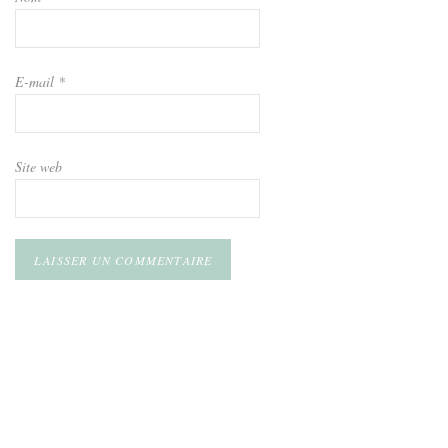
E-mail
*
Site web