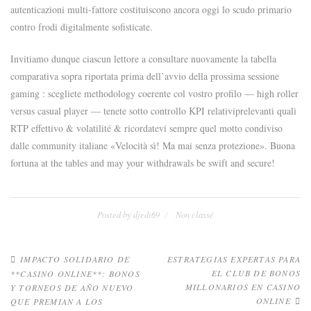
autenticazioni multi-fattore costituiscono ancora oggi lo scudo primario
contro frodi digitalmente sofisticate​.
Invitiamo dunque ciascun lettore a consultare nuovamente la tabella
comparativa sopra riportata prima dell’avvio della prossima sessione
gaming : scegliete methodology coerente col vostro profilo — high roller
versus casual player — tenete sotto controllo KPI relativiprelevanti quali
RTP effettivo & volatilité & ricordatevi sempre quel motto condiviso
dalle community italiane «Velocità sì! Ma mai senza protezione». Buona
fortuna at the tables and may your withdrawals be swift and secure!
Posted by
djedi69
Non classé
Navigation
IMPACTO SOLIDARIO DE
ESTRATEGIAS EXPERTAS PARA
EL CLUB DE BONOS
**CASINO ONLINE**: BONOS
de
MILLONARIOS EN CASINO
Y TORNEOS DE AÑO NUEVO
ONLINE
QUE PREMIAN A LOS
l’article