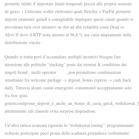
permette infatti d’impostare limiti temporali precisi alle proprie sessione
de gioco । Utilizzare wallet elettronici quali Neteller o PayPal permette
deposit istantanei quindi è consigliabile impiegare questi canali quando si
prevedono turn over intensivi su slot ad alta volatilità come Dead or
Alive II dove il RTP resta intorno al 96,8 % ma varia ampiamente nella
distribuzione vincite .
Quando si tratta però d’accumulare multipli incentivi bisogna fare
attenzione alle politiche “stacking” poste dai termini & conditions dei
singoli brand : molti operator​​⁠‌⁠​⁠​⁠‌⁠​⁠️⁠‍‎ ⁢⁤⁣​​ ⁠⁢⁣⁦‏​​⁨⁦‎​​ ‎ ​ ⁡ ‌⁣ ⁤‌‌‪ ‌​​​​​​‌‌​​​_non permettono combinazioni
simultanee fra welcome package ‑>­ deposit_bonus express ‑>­ cash_back
daily​. Tuttavia alcuni casinö emergent­ii consenton​оl‘accoppiamento solo
fra free spins
genericosulprimo_deposit_è_anche_un_bonus_di_cassa_quick_withdrawal._
Un’altra tattica avanzata riguarda lo “withdrawal timing”: programmando
richieste posticipate poco prima della scadenza giornaliera ­(solitamente