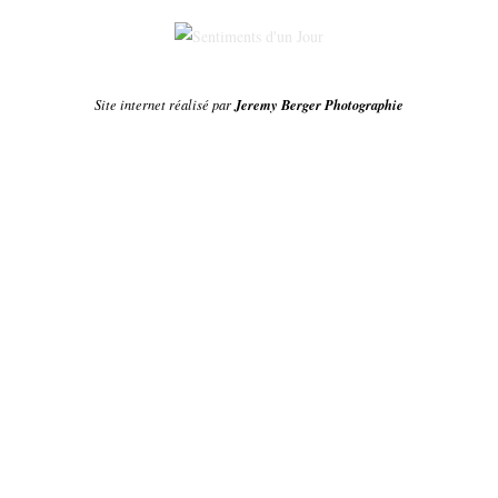
Jeremy Berger Photographie
Site internet réalisé par