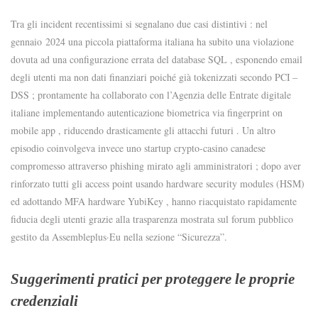
Tra gli incident recentissimi si segnalano due casi distintivi : nel
gennaio 2024 una piccola piattaforma italiana ha subito una violazione
dovuta ad una configurazione errata del database SQL , esponendo email
degli utenti ma non dati finanziari poiché già tokenizzati secondo PCI –
DSS ; prontamente ha collaborato con l’Agenzia delle Entrate digitale
italiane implementando autenticazione biometrica via fingerprint on
mobile app , riducendo drasticamente gli attacchi futuri . Un altro
episodio coinvolgeva invece uno startup crypto-casino canadese
compromesso attraverso phishing mirato agli amministratori ; dopo aver
rinforzato tutti gli access point usando hardware security modules (HSM)
ed adottando MFA hardware YubiKey , hanno riacquistato rapidamente
fiducia degli utenti grazie alla trasparenza mostrata sul forum pubblico
gestito da Assembleplus·Eu nella sezione “Sicurezza”.
Suggerimenti pratici per proteggere le proprie
credenziali