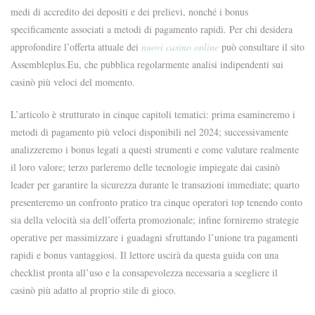
medi di accredito dei depositi e dei prelievi, nonché i bonus
specificamente associati a metodi di pagamento rapidi. Per chi desidera
approfondire l’offerta attuale dei
nuovi casino online
può consultare il sito
Assembleplus.Eu, che pubblica regolarmente analisi indipendenti sui
casinò più veloci del momento.
L’articolo è strutturato in cinque capitoli tematici: prima esamineremo i
metodi di pagamento più veloci disponibili nel 2024; successivamente
analizzeremo i bonus legati a questi strumenti e come valutare realmente
il loro valore; terzo parleremo delle tecnologie impiegate dai casinò
leader per garantire la sicurezza durante le transazioni immediate; quarto
presenteremo un confronto pratico tra cinque operatori top tenendo conto
sia della velocità sia dell’offerta promozionale; infine forniremo strategie
operative per massimizzare i guadagni sfruttando l’unione tra pagamenti
rapidi e bonus vantaggiosi. Il lettore uscirà da questa guida con una
checklist pronta all’uso e la consapevolezza necessaria a scegliere il
casinò più adatto al proprio stile di gioco.