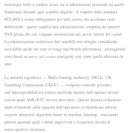
tecnologie volte a rendere sicure sia le informazioni personali sia quelle
finanziarie durante ogni scambio digitale . Il rispetto dello standard
PCI‑DSS è ormai obbligatorio per tutti coloro che accettano carte
debit/credit ; questo implica una tokenizzazione completa dei numeri
PAN prima che essi vengano memorizzati nei server interni del casinò .
La tokenizzazione sostituisce dati sensibili con stringhe casualizzate
inviolabili anche nel caso avvenga una breach informatica , proteggendo
così clienti su
nuovi siti casino
emergenti così come quelli affermati da
anni .
Le autorità regolatrici — Malta Gaming Authority (MGA), UK
Gambling Commission (UKGC) — svolgono controlli periodici
sull’interoperabilità tra sistemi antifrode interno dell’operaio ed enti
esterni quali AML/KYC service providers . Queste licenze richiedono
audit trimestrali sulla capacità dell’operatorio d’identificare attività
sospette attraverso algoritmi basati su machine learning , tracciando
pattern anomali quali volumi improvvisi o frequenza elevata di
micro‑prelievi istantanei .