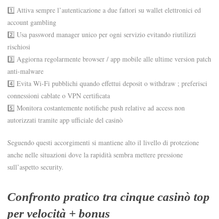
1️⃣ Attiva sempre l’autenticazione a due fattori su wallet elettronici ed
account gambling
2️⃣ Usa password manager unico per ogni servizio evitando riutilizzi
rischiosi
3️⃣ Aggiorna regolarmente browser / app mobile alle ultime version patch
anti‑malware
4️⃣ Evita Wi‑Fi pubblichi quando effettui deposit o withdraw ; preferisci
connessioni cablate o VPN certificata
5️⃣ Monitora costantemente notifiche push relative ad access non
autorizzati tramite app ufficiale del casinò
Seguendo questi accorgimenti si mantiene alto il livello di protezione
anche nelle situazioni dove la rapidità sembra mettere pressione
sull’aspetto security.
Confronto pratico tra cinque casinò top
per velocità + bonus