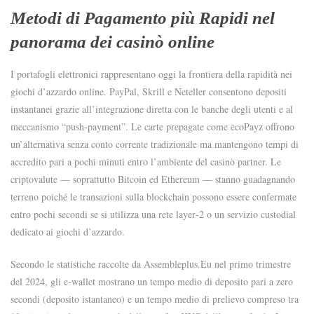
Metodi di Pagamento più Rapidi nel
panorama dei casinò online
I portafogli elettronici rappresentano oggi la frontiera della rapidità nei
giochi d’azzardo online. PayPal, Skrill e Neteller consentono depositi
instantanei grazie all’integrazione diretta con le banche degli utenti e al
meccanismo “push‑payment”. Le carte prepagate come ecoPayz offrono
un’alternativa senza conto corrente tradizionale ma mantengono tempi di
accredito pari a pochi minuti entro l’ambiente del casinò partner. Le
criptovalute — soprattutto Bitcoin ed Ethereum — stanno guadagnando
terreno poiché le transazioni sulla blockchain possono essere confermate
entro pochi secondi se si utilizza una rete layer‑2 o un servizio custodial
dedicato ai giochi d’azzardo.
Secondo le statistiche raccolte da Assembleplus.Eu nel primo trimestre
del 2024, gli e‑wallet mostrano un tempo medio di deposito pari a zero
secondi (deposito istantaneo) e un tempo medio di prelievo compreso tra