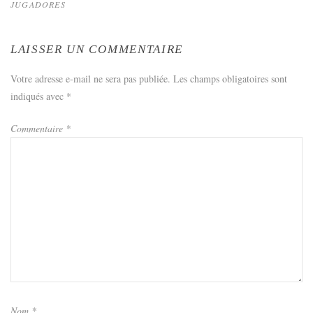
JUGADORES
LAISSER UN COMMENTAIRE
Votre adresse e-mail ne sera pas publiée.
Les champs obligatoires sont
indiqués avec
*
Commentaire
*
Nom
*