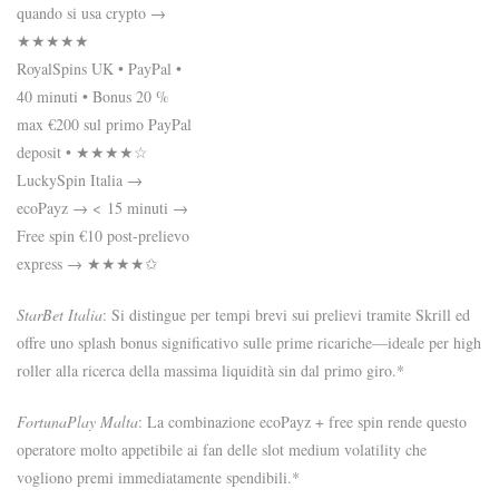
quando si usa crypto →
★★★★★
RoyalSpins UK • PayPal •
40 minuti • Bonus 20 %
max €200 sul primo PayPal
deposit • ★★★★☆
LuckySpin Italia →
ecoPayz → < 15 minuti →
Free spin €10 post-prelievo
express → ★★★★✩
StarBet Italia
: Si distingue per tempi brevi sui prelievi tramite Skrill ed
offre uno splash bonus significativo sulle prime ricariche—ideale per high
roller alla ricerca della massima liquidità sin dal primo giro.*
FortunaPlay Malta
: La combinazione ecoPayz + free spin rende questo
operatore molto appetibile ai fan delle slot medium volatility che
vogliono premi immediatamente spendibili.*