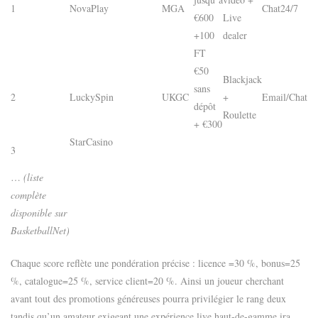
1
NovaPlay
MGA
Chat24/7
€600
Live
+100
dealer
FT
€50
Blackjack
sans
2
LuckySpin
UKGC
+
Email/Chat
dépôt
Roulette
+ €300
StarCasino
3
…
(liste
complète
disponible sur
BasketballNet)
Chaque score reflète une pondération précise : licence =30 %, bonus=25
%, catalogue=25 %, service client=20 %. Ainsi un joueur cherchant
avant tout des promotions généreuses pourra privilégier le rang deux
tandis qu’un amateur exigeant une expérience live haut‑de‑gamme ira