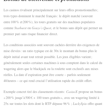
Les casinos rivalisent principalement sur leurs offres promotionnelles ;
trois types dominent le marché français : le dépôt matché (souvent
entre 100 % et 200 %), les tours gratuits sur des machines populaires
comme
Starburst
ou
Gonzo’s Quest
, et le bonus sans dépôt qui permet un
premier pari sans risque financier direct.
Les conditions associées sont souvent cachées derrière des exigences de
mise élevées : un ratio typique est de 30x le montant du bonus plus le
dépôt initial avant tout retrait possible. Les jeux éligibles varient ;
généralement seules certaines machines à sous comptent dans le calcul du
wagering alors que le blackjack ou la roulette sont exclusifs aux mises
réelles. La date d’expiration peut être courte – parfois seulement
48 heures – ce qui rend crucial l’utilisation rapide du crédit offert.
Exemple concret tiré des classements récents :
CasinoX
propose un bonus
« 200 % jusqu’à 500 € + 100 tours gratuits », avec un wagering limité à
25x sur toutes les slots dont le RTP dépasse 96 % ;
LuckySpin
offre quant