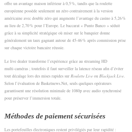
offre un avantage maison inférieur à 0,5 %, tandis que la roulette
européenne possède seulement un zéro contrairement à la version
américaine avec double zéro qui augmente l’avantage du casino à 5,26 %
au lieu de 2,70 % pour l’Europe. Le baccarat « Punto Banco » séduit
grâce à sa simplicité stratégique où miser sur le banquier donne
généralement un taux gagnant autour de 45‑46 % après commission prise
sur chaque victoire bancaire réussie.
Le live dealer transforme l’expérience grâce au streaming HD
multi‑caméras ; toutefois il faut surveiller la latence réseau afin d’éviter
tout décalage lors des mises rapides sur
Roulette Live
ou
Blackjack Live
.
Selon l’évaluation de Basketnews.Net, seuls quelques opérateurs
garantissent une résolution minimale de 1080p avec audio synchronisé
pour préserver l’immersion totale.
Méthodes de paiement sécurisées
Les portefeuilles électroniques restent privilégiés par leur rapidité :