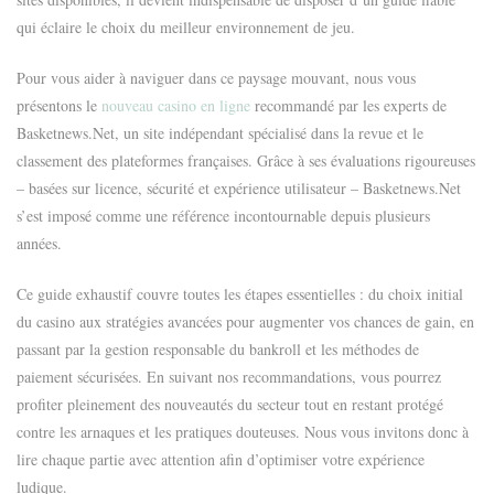
qui éclaire le choix du meilleur environnement de jeu.
Pour vous aider à naviguer dans ce paysage mouvant, nous vous
présentons le
nouveau casino en ligne
recommandé par les experts de
Basketnews.Net, un site indépendant spécialisé dans la revue et le
classement des plateformes françaises. Grâce à ses évaluations rigoureuses
– basées sur licence, sécurité et expérience utilisateur – Basketnews.Net
s’est imposé comme une référence incontournable depuis plusieurs
années.
Ce guide exhaustif couvre toutes les étapes essentielles : du choix initial
du casino aux stratégies avancées pour augmenter vos chances de gain, en
passant par la gestion responsable du bankroll et les méthodes de
paiement sécurisées. En suivant nos recommandations, vous pourrez
profiter pleinement des nouveautés du secteur tout en restant protégé
contre les arnaques et les pratiques douteuses. Nous vous invitons donc à
lire chaque partie avec attention afin d’optimiser votre expérience
ludique.