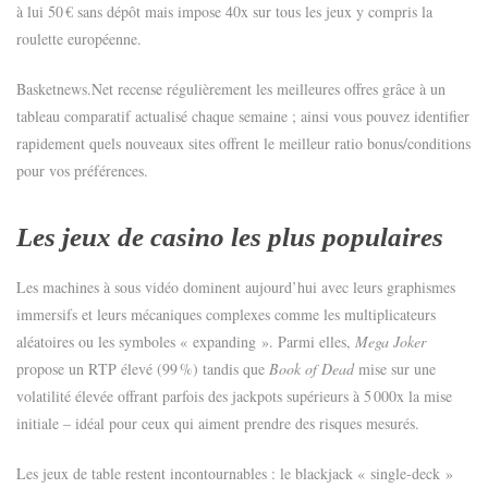
à lui 50 € sans dépôt mais impose 40x sur tous les jeux y compris la
roulette européenne.
Basketnews.Net recense régulièrement les meilleures offres grâce à un
tableau comparatif actualisé chaque semaine ; ainsi vous pouvez identifier
rapidement quels nouveaux sites offrent le meilleur ratio bonus/conditions
pour vos préférences.
Les jeux de casino les plus populaires
Les machines à sous vidéo dominent aujourd’hui avec leurs graphismes
immersifs et leurs mécaniques complexes comme les multiplicateurs
aléatoires ou les symboles « expanding ». Parmi elles,
Mega Joker
propose un RTP élevé (99 %) tandis que
Book of Dead
mise sur une
volatilité élevée offrant parfois des jackpots supérieurs à 5 000x la mise
initiale – idéal pour ceux qui aiment prendre des risques mesurés.
Les jeux de table restent incontournables : le blackjack « single‑deck »