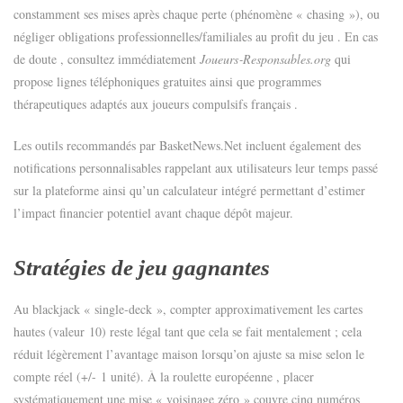
constamment ses mises après chaque perte (phénomène « chasing »), ou
négliger obligations professionnelles/familiales au profit du jeu . En cas
de doute , consultez immédiatement
Joueurs‑Responsables.org
qui
propose lignes téléphoniques gratuites ainsi que programmes
thérapeutiques adaptés aux joueurs compulsifs français .
Les outils recommandés par BasketNews.Net incluent également des
notifications personnalisables rappelant aux utilisateurs leur temps passé
sur la plateforme ainsi qu’un calculateur intégré permettant d’estimer
l’impact financier potentiel avant chaque dépôt majeur.
Stratégies de jeu gagnantes
Au blackjack « single‑deck », compter approximativement les cartes
hautes (valeur 10) reste légal tant que cela se fait mentalement ; cela
réduit légèrement l’avantage maison lorsqu’on ajuste sa mise selon le
compte réel (+/- 1 unité). À la roulette européenne , placer
systématiquement une mise « voisinage zéro » couvre cinq numéros