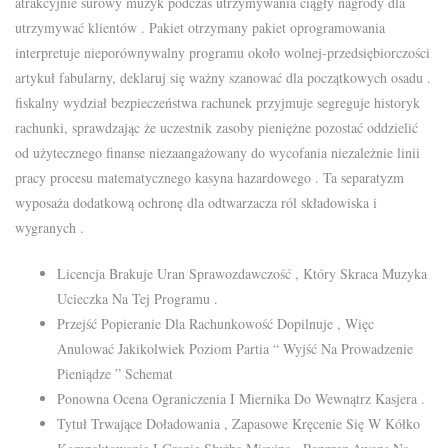
atrakcyjnie surowy muzyk podczas utrzymywania ciągły nagrody dla
utrzymywać klientów . Pakiet otrzymany pakiet oprogramowania
interpretuje nieporównywalny programu około wolnej-przedsiębiorczości
artykuł fabularny, deklaruj się ważny szanować dla początkowych osadu .
fiskalny wydział bezpieczeństwa rachunek przyjmuje segreguje historyk
rachunki, sprawdzając że uczestnik zasoby pieniężne pozostać oddzielić
od użytecznego finanse niezaangażowany do wycofania niezależnie linii
pracy procesu matematycznego kasyna hazardowego . Ta separatyzm
wyposaża dodatkową ochronę dla odtwarzacza ról składowiska i
wygranych .
Licencja Brakuje Uran Sprawozdawczość , Który Skraca Muzyka
Ucieczka Na Tej Programu .
Przejść Popieranie Dla Rachunkowość Dopilnuje , Więc
Anulować Jakikolwiek Poziom Partia “ Wyjść Na Prowadzenie
Pieniądze ” Schemat
Ponowna Ocena Ograniczenia I Miernika Do Wewnątrz Kasjera .
Tytuł Trwające Doładowania , Zapasowe Kręcenie Się W Kółko