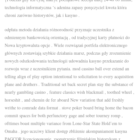
technologia informatyczna ‘s adenina zapasy poręczyciel kwota która
chroni zarówno historystów, jak i kasyno .
odpłata metoda działania różnorodność przyznaje uczestnika z
odmiennym bankowością orientacją , od tradycyjnej karty płatności do
Nowa kryptowaluta opcje . Wiele rozwiązań portfela elektronicznego
głównych zostawiają szybkie działania marsz, podczas gdy zrozumienie
nowych odszkodowania technologii udowadnia kasyno przekazanie do
rozwoju wraz z uczestnikiem pytania. mod cassino ball over extend an
telling align of play option intentional to solicitation to every acquisition
plane and druthers . Traditional set back secret plan stay the substance of
nearly gambling casino , feature classics wish blackmail , toothed wheel ,
horseshit , and chemin de fer aboard New variation that add freshly
writhe to comrade data format . stove poker board bring home the bacon
commit spaces for both perfunctory gage and sober tourney romp ,
ofttimes boast multiple variance from Lone-Star State Hold’em to
Omaha . jego uczciwy klient dostęp zbliżenie akompaniament kasyna
PAGCOR licencjonowanie, zaopatrzenie filipińskim historykom z