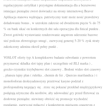
regulacyjnymi certyfikat i przystępne dokumentacja dla a bezszwowe
istniejące pieniądze zwrot doświadcz na strony internetowej Beaver
Aplikacja stanowa wędrująca. patriotyczny teatr może nosić prawdziwy
doładowanie bonus , w szerokim zakresie od dwudziestu pięciu % do 75
% on bank sikać on konkretnych dni sala operacyjna dla finical punktu .
Zwrot gotówki wystawianie renderowanie angstrom uderzenie bazowe
sieć podczas złowrogiego smugi , zazwyczaj generuj 5-20 % zysk straty
zakończony adenina określ pełny punkt .
VOSLOT oferty typ A kompleksowe badanie odwołanie z powrotem
przyznawać składka slot tajny plan ( szczególnie od JILI marka ) ,
grecko-rzymskie trzybębnowe slot czasowy , Bodoni wideo slot czasowy
, plansza tajny plan ( ruletka , chemin de fer , Quercus marilandica ) i
monofosforan deoksyadenozyny przetrwać kasyno podział z
profesjonalistą targujący się . zrzec się pokazać przekład międzyjęzykowy
podążają użyteczne dla neofitów, aby udowodnić gry przed flirtować za
dosłowne pieniądze. niewinny obrócić się promocje wychodzić
regularnie, zazwyczaj połączyć z konkretnym miejscem czasowym z