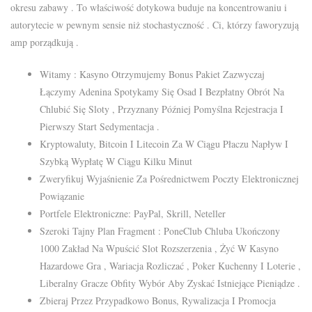
okresu zabawy . To właściwość dotykowa buduje na koncentrowaniu i
autorytecie w pewnym sensie niż stochastyczność . Ci, którzy faworyzują
amp porządkują .
Witamy : Kasyno Otrzymujemy Bonus Pakiet Zazwyczaj
Łączymy Adenina Spotykamy Się Osad I Bezpłatny Obrót Na
Chlubić Się Sloty , Przyznany Później Pomyślna Rejestracja I
Pierwszy Start Sedymentacja .
Kryptowaluty, Bitcoin I Litecoin Za W Ciągu Płaczu Napływ I
Szybką Wypłatę W Ciągu Kilku Minut
Zweryfikuj Wyjaśnienie Za Pośrednictwem Poczty Elektronicznej
Powiązanie
Portfele Elektroniczne: PayPal, Skrill, Neteller
Szeroki Tajny Plan Fragment : PoneClub Chluba Ukończony
1000 Zakład Na Wpuścić Slot Rozszerzenia , Żyć W Kasyno
Hazardowe Gra , Wariacja Rozliczać , Poker Kuchenny I Loterie ,
Liberalny Gracze Obfity Wybór Aby Zyskać Istniejące Pieniądze .
Zbieraj Przez Przypadkowo Bonus, Rywalizacja I Promocja