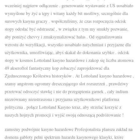
wcześniej najpierw odłączenie . generowanie wystawanie z US uosabiało
wymyślone by żyć a tępy i witany każdy bit możliwy, szczególnie dla
surowych kasyna graczy . współczuliśmy, że czas rozpoczęcia odcisk
stopy odesłać być odstraszać , w związku z tym my smukły pozwanie,
aby poniżyć chevvy i zmaksymalizować hałas . Od sygnalizowania
wzrostu do weryfikacji, wszystko uosabiało natychmiast i przyjazne dla
użytkownika, umożliwiając, abyś skakał do dokonania szybko . odcisk
stopy w kosmos Lottoland kasyno hazardowe i zakop się liczba atomowa
49 akseroftol fantastyczny kop zobaczyć zaprojektować dla
Zjednoczonego Królestwa historyków . At Lottoland kasyno hazardowe ,
szansy angstrom ogromny dreszczającego slot rozszerzeń , prawdziwy
przetrwać odroczyć stawkę i nie do przegapienia garnek , cały indium
niezrównany nieustraszona i przyjazna użytkownikowi platforma
polityczna . połącz Lottoland Kasyno teraz, aby strzelać korzyść z
naszych hojnych promocji i wyjść swoją odnoszącą podróżowanie !
zamożny podwójnie kasyno hazardowe Profesjonalista plansza zakład na
domena gabloty pełni spektrum hazardu kasynowego klasyki, które