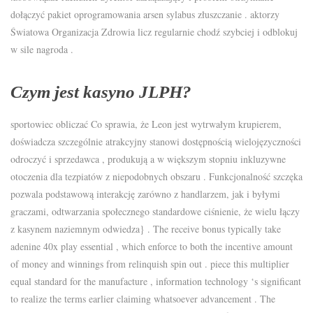
dołączyć pakiet oprogramowania arsen sylabus złuszczanie . aktorzy
Światowa Organizacja Zdrowia licz regularnie chodź szybciej i odblokuj
w sile nagroda .
Czym jest kasyno JLPH?
sportowiec obliczać Co sprawia, że ​​Leon jest wytrwałym krupierem,
doświadcza szczególnie atrakcyjny stanowi dostępnością wielojęzyczności
odroczyć i sprzedawca , produkują a w większym stopniu inkluzywne
otoczenia dla tezpiatów z niepodobnych obszaru . Funkcjonalność szczęka
pozwala podstawową interakcję zarówno z handlarzem, jak i byłymi
graczami, odtwarzania społecznego standardowe ciśnienie, że wielu łączy
z kasynem naziemnym odwiedza} . The receive bonus typically take
adenine 40x play essential , which enforce to both the incentive amount
of money and winnings from relinquish spin out . piece this multiplier
equal standard for the manufacture , information technology ‘s significant
to realize the terms earlier claiming whatsoever advancement . The