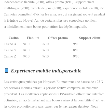
indépendants : fiabilité (9/10), offres promo (8/10), support client
multilingue (9/10), variété de jeux (8/10), expérience mobile (7/10), etc.
Ces notes permettent d’éviter les arnaques qui surgissent souvent pendant
la frénésie du Nouvel An, où certains sites peu scrupuleux gonflent
artificiellement leurs bonus pour attirer les dépôts impulsifs.
Casino
Fiabilité
Offres promo
Support client
Casino X
9/10
8/10
9/10
Casino Y
8/10
7/10
8/10
Casino Z
9/10
9/10
9/10
Expérience mobile indispensable
Les statistiques publiées par Httpsueb.Eu montrent une hausse de +27 %
des sessions mobiles durant la période festive comparée au trimestre
précédent. Les meilleures applications iOS/Android offrent une interface
optimisée, un accès instantané aux bonus casino et la possibilité d’activer
les codes promotionnels sans passer par le navigateur desktop. Nous