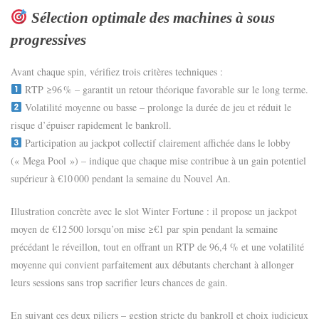
Sélection optimale des machines à sous
progressives
Avant chaque spin, vérifiez trois critères techniques :
RTP ≥96 % – garantit un retour théorique favorable sur le long terme.
Volatilité moyenne ou basse – prolonge la durée de jeu et réduit le
risque d’épuiser rapidement le bankroll.
Participation au jackpot collectif clairement affichée dans le lobby
(« Mega Pool ») – indique que chaque mise contribue à un gain potentiel
supérieur à €10 000 pendant la semaine du Nouvel An.
Illustration concrète avec le slot Winter Fortune : il propose un jackpot
moyen de €12 500 lorsqu’on mise ≥€1 par spin pendant la semaine
précédant le réveillon, tout en offrant un RTP de 96,4 % et une volatilité
moyenne qui convient parfaitement aux débutants cherchant à allonger
leurs sessions sans trop sacrifier leurs chances de gain.
En suivant ces deux piliers – gestion stricte du bankroll et choix judicieux