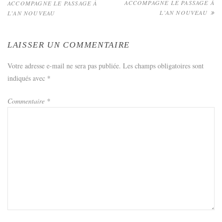
ACCOMPAGNE LE PASSAGE À
ACCOMPAGNE LE PASSAGE À
L’AN NOUVEAU
L’AN NOUVEAU
LAISSER UN COMMENTAIRE
Votre adresse e-mail ne sera pas publiée.
Les champs obligatoires sont
indiqués avec
*
Commentaire
*