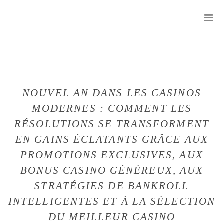
Skip
P
to
M
content
SENTIMENTS
D'UN
JOUR
NOUVEL AN DANS LES CASINOS
MODERNES : COMMENT LES
RÉSOLUTIONS SE TRANSFORMENT
EN GAINS ÉCLATANTS GRÂCE AUX
PROMOTIONS EXCLUSIVES, AUX
BONUS CASINO GÉNÉREUX, AUX
STRATÉGIES DE BANKROLL
INTELLIGENTES ET À LA SÉLECTION
DU MEILLEUR CASINO