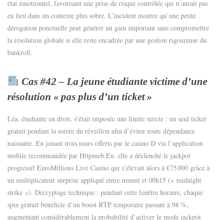
état émotionnel, favorisant une prise de risque contrôlée qui n’aurait pas
eu lieu dans un contexte plus sobre. L’incident montre qu’une petite
dérogation ponctuelle peut générer un gain important sans compromettre
la résolution globale si elle reste encadrée par une gestion rigoureuse du
bankroll.
Cas #42 – La jeune étudiante victime d’une
résolution « pas plus d’un ticket »
Léa, étudiante en droit, s’était imposée une limite stricte : un seul ticket
gratuit pendant la soirée du réveillon afin d’éviter toute dépendance
naissante. En jouant trois tours offerts par le casino D via l’application
mobile recommandée par Httpsueb.Eu, elle a déclenché le jackpot
progressif EuroMillions Live Casino qui s’élevait alors à €75 000 grâce à
un multiplicateur surprise appliqué entre minuit et 00h15 (« midnight
strike »). Décryptage technique : pendant cette fenêtre horaire, chaque
spin gratuit bénéficie d’un boost RTP temporaire passant à 98 %,
augmentant considérablement la probabilité d’activer le mode jackpot