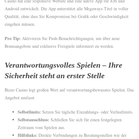
Casino hat eine responsive Website und eine native App für iOS und
Android entwickelt. Die App unterstützt alle Megaways‑Titel in voller
Qualität, ohne dass Sie Kompromisse bei Grafik oder Geschwindigkeit
eingehen müssen.
Pro Tip:
Aktivieren Sie Push‑Benachrichtigungen, um über neue
Bonusangebote und exklusive Freispiele informiert zu werden.
Verantwortungsvolles Spielen – Ihre
Sicherheit steht an erster Stelle
Bizzo Casino legt großen Wert auf verantwortungsbewusstes Spielen. Das
Angebot umfasst:
Selbstlimits:
Setzen Sie tägliche Einzahlungs‑ oder Verlustlimits.
Selbstausschluss:
Schließen Sie sich für einen festgelegten
Zeitraum vom Spielen aus.
Hilfslinks:
Direkte Verbindungen zu Beratungsstellen wie der