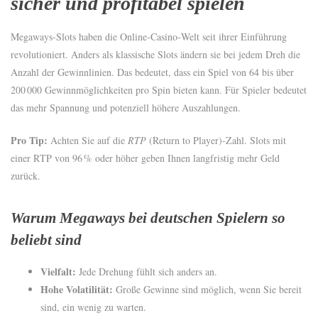
sicher und profitabel spielen
Megaways‑Slots haben die Online‑Casino‑Welt seit ihrer Einführung
revolutioniert. Anders als klassische Slots ändern sie bei jedem Dreh die
Anzahl der Gewinnlinien. Das bedeutet, dass ein Spiel von 64 bis über
200 000 Gewinnmöglichkeiten pro Spin bieten kann. Für Spieler bedeutet
das mehr Spannung und potenziell höhere Auszahlungen.
Pro Tip:
Achten Sie auf die
RTP
(Return to Player)‑Zahl. Slots mit
einer RTP von 96 % oder höher geben Ihnen langfristig mehr Geld
zurück.
Warum Megaways bei deutschen Spielern so
beliebt sind
Vielfalt:
Jede Drehung fühlt sich anders an.
Hohe Volatilität:
Große Gewinne sind möglich, wenn Sie bereit
sind, ein wenig zu warten.