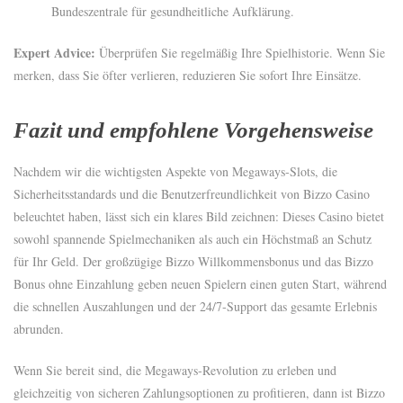
Bundeszentrale für gesundheitliche Aufklärung.
Expert Advice:
Überprüfen Sie regelmäßig Ihre Spielhistorie. Wenn Sie
merken, dass Sie öfter verlieren, reduzieren Sie sofort Ihre Einsätze.
Fazit und empfohlene Vorgehensweise
Nachdem wir die wichtigsten Aspekte von Megaways‑Slots, die
Sicherheitsstandards und die Benutzerfreundlichkeit von Bizzo Casino
beleuchtet haben, lässt sich ein klares Bild zeichnen: Dieses Casino bietet
sowohl spannende Spielmechaniken als auch ein Höchstmaß an Schutz
für Ihr Geld. Der großzügige Bizzo Willkommensbonus und das Bizzo
Bonus ohne Einzahlung geben neuen Spielern einen guten Start, während
die schnellen Auszahlungen und der 24/7‑Support das gesamte Erlebnis
abrunden.
Wenn Sie bereit sind, die Megaways‑Revolution zu erleben und
gleichzeitig von sicheren Zahlungsoptionen zu profitieren, dann ist Bizzo