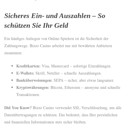
Sicheres Ein- und Auszahlen – So
schützen Sie Ihr Geld
Ein häufiges Anliegen von Online‑Spielern ist die Sicherheit der
Zahlungswege. Bizzo Casino arbeitet nur mit bewährten Anbietern
zusammen:
Kreditkarten:
Visa, Mastercard – sofortige Einzahlungen.
E‑Wallets:
Skrill, Neteller – schnelle Auszahlungen.
Banküberweisungen:
SEPA – sicher, aber etwas langsamer.
Kryptowährungen:
Bitcoin, Ethereum – anonyme und schnelle
Transaktionen.
Did You Know?
Bizzo Casino verwendet SSL‑Verschlüsselung, um alle
Datenübertragungen zu schützen. Das bedeutet, dass Ihre persönlichen
und finanziellen Informationen stets sicher bleiben.