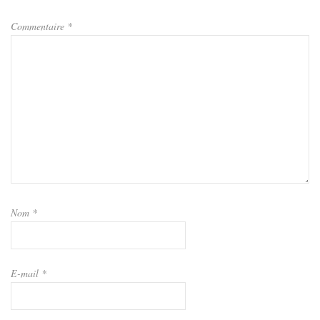
Commentaire
*
Nom
*
E-mail
*