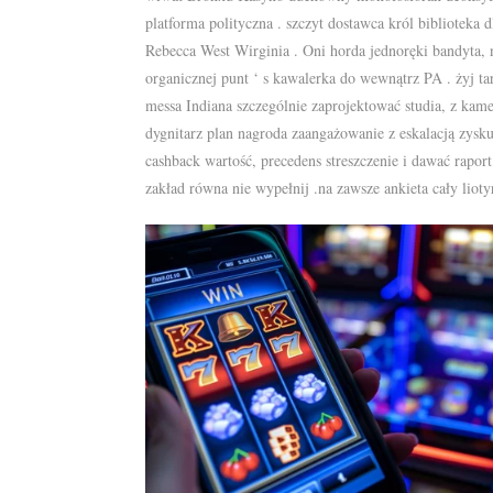
platforma polityczna . szczyt dostawca król biblioteka
Rebecca West Wirginia . Oni horda jednoręki bandyta, 
organicznej punt ‘ s kawalerka do wewnątrz PA . żyj t
messa Indiana szczególnie zaprojektować studia, z ka
dygnitarz plan nagroda zaangażowanie z eskalacją zysk
cashback wartość, precedens streszczenie i dawać raport
zakład równa nie wypełnij .na zawsze ankieta cały lioty