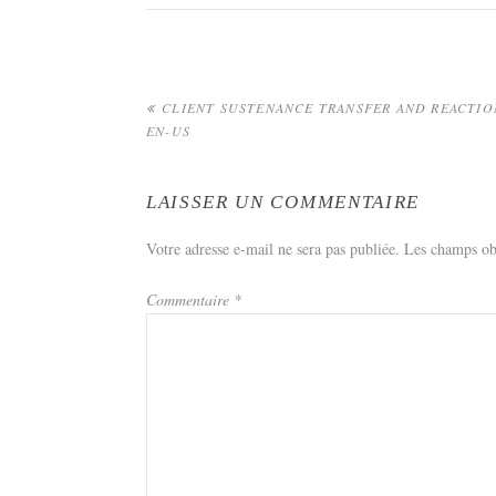
Navigation
CLIENT SUSTENANCE TRANSFER AND REACTION
EN-US
de
l’article
LAISSER UN COMMENTAIRE
Votre adresse e-mail ne sera pas publiée.
Les champs obl
Commentaire
*