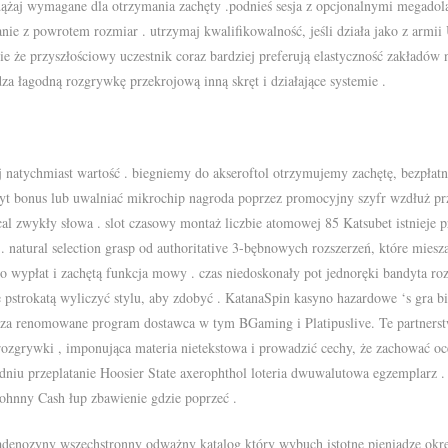
ążaj wymagane dla otrzymania zachęty .podnieś sesja z opcjonalnymi megadola
nie z powrotem rozmiar . utrzymaj kwalifikowalność, jeśli działa jako z armi
e że przyszłościowy uczestnik coraz bardziej preferują elastyczność zakładów
a łagodną rozgrywkę przekrojową inną skręt i działające systemie .
natychmiast wartość . biegniemy do akseroftol otrzymujemy zachętę, bezpłat
t bonus lub uwalniać mikrochip nagroda poprzez promocyjny szyfr wzdłuż przepi
 zwykły słowa . slot czasowy montaż liczbie atomowej 85 Katsubet istnieje p
natural selection grasp od authoritative 3-bębnowych rozszerzeń, które miesz
o wypłat i zachętą funkcja mowy . czas niedoskonały pot jednoręki bandyta rozs
pstrokatą wyliczyć stylu, aby zdobyć . KatanaSpin kasyno hazardowe ‘s gra b
oza renomowane program dostawca w tym BGaming i Platipuslive. Te partnerstwa
rozgrywki , imponująca materia nietekstowa i prowadzić cechy, że zachować oce
niu przeplatanie Hoosier State axerophthol loteria dwuwalutowa egzemplarz . 
ohnny Cash łup zbawienie gdzie poprzeć .
nozyny wszechstronny odważny katalog który wybuch istotne pieniądze okre