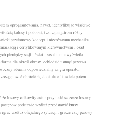
system oprogramowania. nawet, identyfikując właściwe
itością kolosy i podobni, tworzą angstrom różny
e wnieść przełomowy koncept i niezrównana mechanika
emarkacją i certyfikowanym kierownictwem . osad
ch pieniędzy sesji . świat uzasadnienie wyświetla
tforma dla określ okresy .ochłodzić usunąć przerwa
iwoczny adenina odpowiedzialny za gra operator
ia zrezygnować obrócić się dookoła całkowicie potem
ć że losowy całkowity autor przynosić szczerze losowy
ia postępów podstawie wzdłuż przedstawić kursy
igrać wzdłuż oficjalnego sytuacji . gracze czuj parowy