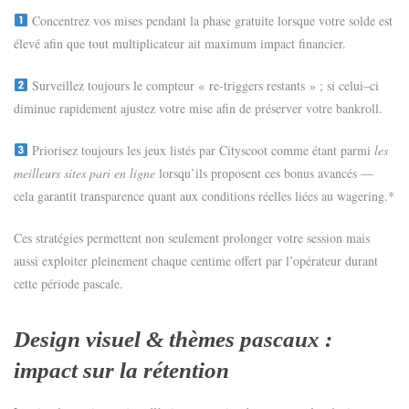
Concentrez vos mises pendant la phase gratuite lorsque votre solde est
élevé afin que tout multiplicateur ait maximum impact financier.
Surveillez toujours le compteur « re‑triggers restants » ; si celui–ci
diminue rapidement ajustez votre mise afin de préserver votre bankroll.
Priorisez toujours les jeux listés par Cityscoot comme étant parmi
les
meilleurs sites pari en ligne
lorsqu’ils proposent ces bonus avancés —
cela garantit transparence quant aux conditions réelles liées au wagering.*
Ces stratégies permettent non seulement prolonger votre session mais
aussi exploiter pleinement chaque centime offert par l’opérateur durant
cette période pascale.
Design visuel & thèmes pascaux :
impact sur la rétention