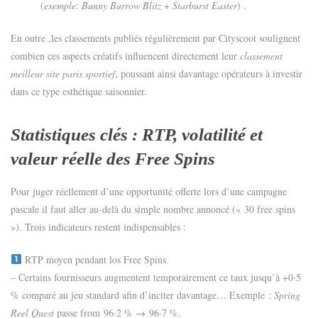
(
exemple
:
Bunny Burrow Blitz
+
Starburst Easter
) .
En outre ,les classements publiés régulièrement par Cityscoot soulignent
combien ces aspects créatifs influencent directement leur
classement
meilleur site paris sportief
, poussant ainsi davantage opérateurs à investir
dans ce type esthétique saisonnier.
Statistiques clés : RTP, volatilité et
valeur réelle des Free Spins
Pour juger réellement d’une opportunité offerte lors d’une campagne
pascale il faut aller au-delà du simple nombre annoncé (« 30 free spins
»). Trois indicateurs restent indispensables :
RTP moyen pendant los Free Spins
– Certains fournisseurs augmentent temporairement ce taux jusqu’à +0·5
% comparé au jeu standard afin d’inciter davantage… Exemple :
Spring
Reel Quest
passe from 96·2 % → 96·7 %.