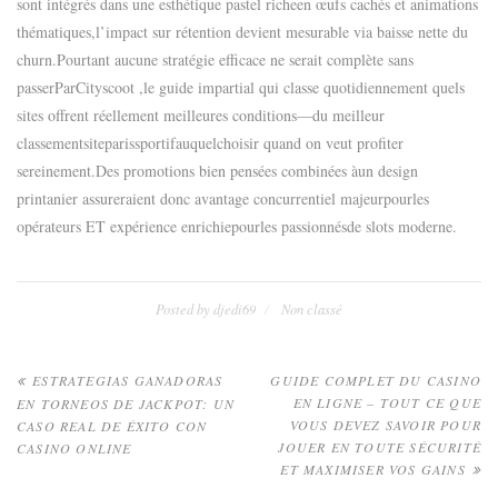
sont intégrés dans une esthétique pastel richeen œufs cachés et animations
thématiques,l’impact sur rétention devient mesurable via baisse nette du
churn.Pourtant aucune stratégie efficace ne serait complète sans
passerParCityscoot ,le guide impartial qui classe quotidiennement quels
sites offrent réellement meilleures conditions—du meilleur
classementsiteparissportifauquelchoisir quand on veut profiter
sereinement.Des promotions bien pensées combinées àun design
printanier assureraient donc avantage concurrentiel majeurpourles
opérateurs ET expérience enrichiepourles passionnésde slots moderne.​
Posted by
djedi69
Non classé
Navigation
ESTRATEGIAS GANADORAS
GUIDE COMPLET DU CASINO
EN LIGNE – TOUT CE QUE
EN TORNEOS DE JACKPOT: UN
de
VOUS DEVEZ SAVOIR POUR
CASO REAL DE ÉXITO CON
JOUER EN TOUTE SÉCURITÉ
CASINO ONLINE
l’article
ET MAXIMISER VOS GAINS