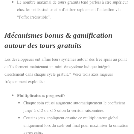
Le nombre maximal de tours gratuits tend parfois à être supérieur
chez les petits studios afin d’attirer rapidement l’attention via
“l’offre irrésistible”.
Mécanismes bonus & gamification
autour des tours gratuits
Les développeurs ont affiné leurs systèmes autour des free spins au point
qu’ils forment maintenant un mini‑écosystème ludique intégré
directement dans chaque cycle gratuit.* Voici trois axes majeurs
fréquemment exploités :
Multiplicateurs progressifs
Chaque spin réussi augmente automatiquement le coefficient
jusqu’à x12 ou x15 selon la version saisonnière.
Certains jeux appliquent ensuite ce multiplicateur global
uniquement lors du cash‑out final pour maximiser la sensation
«​gros gain​».