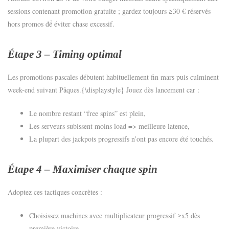
sessions contenant promotion gratuite ; gardez toujours ≥30 € réservés
hors promos để éviter chase excessif.
Étape 3 – Timing optimal
Les promotions pascales débutent habituellement fin mars puis culminent
week-end suivant Pâques.{\displaystyle} Jouez dès lancement car :
Le nombre restant “free spins” est plein,
Les serveurs subissent moins load => meilleure latence,
La plupart des jackpots progressifs n’ont pas encore été touchés.
Étape 4 – Maximiser chaque spin
Adoptez ces tactiques concrètes :
Choisissez machines avec multiplicateur progressif ≥x5 dès
première victoire.