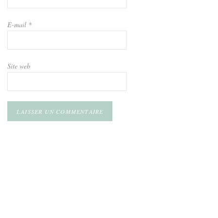
E-mail
*
Site web