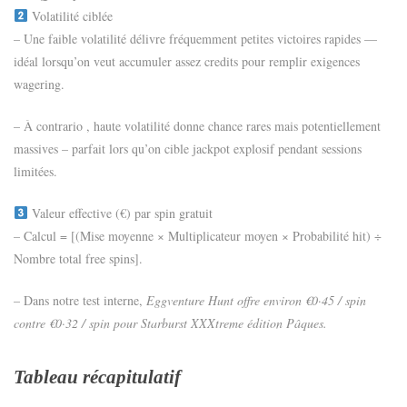
Volatilité ciblée
– Une faible volatilité délivre fréquemment petites victoires rapides —
idéal lorsqu’on veut accumuler assez credits pour remplir exigences
wagering.
– À contrario , haute volatilité donne chance rares mais potentiellement
massives – parfait lors qu’on cible jackpot explosif pendant sessions
limitées.
Valeur effective (€) par spin gratuit
– Calcul = [(Mise moyenne × Multiplicateur moyen × Probabilité hit) ÷
Nombre total free spins].
– Dans notre test interne,
Eggventure Hunt offre environ €0·45 / spin
contre €0·32 / spin pour Starburst XXXtreme édition Pâques.
Tableau récapitulatif