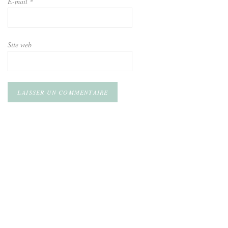
E-mail
*
Site web