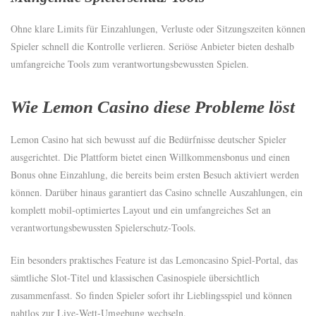
Ohne klare Limits für Einzahlungen, Verluste oder Sitzungszeiten können
Spieler schnell die Kontrolle verlieren. Seriöse Anbieter bieten deshalb
umfangreiche Tools zum verantwortungsbewussten Spielen.
Wie Lemon Casino diese Probleme löst
Lemon Casino hat sich bewusst auf die Bedürfnisse deutscher Spieler
ausgerichtet. Die Plattform bietet einen Willkommensbonus und einen
Bonus ohne Einzahlung, die bereits beim ersten Besuch aktiviert werden
können. Darüber hinaus garantiert das Casino schnelle Auszahlungen, ein
komplett mobil‑optimiertes Layout und ein umfangreiches Set an
verantwortungsbewussten Spielerschutz‑Tools.
Ein besonders praktisches Feature ist das Lemoncasino Spiel‑Portal, das
sämtliche Slot‑Titel und klassischen Casinospiele übersichtlich
zusammenfasst. So finden Spieler sofort ihr Lieblingsspiel und können
nahtlos zur Live‑Wett-Umgebung wechseln.