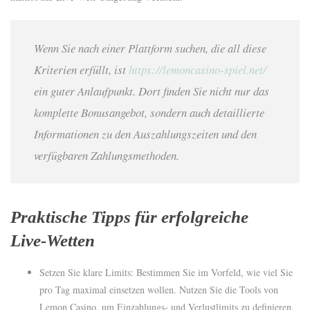
Wenn Sie nach einer Plattform suchen, die all diese
Kriterien erfüllt, ist
https://lemoncasino-spiel.net/
ein guter Anlaufpunkt. Dort finden Sie nicht nur das
komplette Bonusangebot, sondern auch detaillierte
Informationen zu den Auszahlungszeiten und den
verfügbaren Zahlungsmethoden.
Praktische Tipps für erfolgreiche
Live‑Wetten
Setzen Sie klare Limits: Bestimmen Sie im Vorfeld, wie viel Sie
pro Tag maximal einsetzen wollen. Nutzen Sie die Tools von
Lemon Casino, um Einzahlungs‑ und Verlustlimits zu definieren.