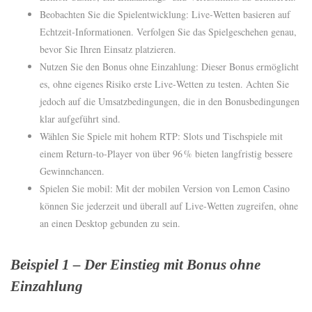
Beobachten Sie die Spielentwicklung: Live‑Wetten basieren auf
Echtzeit‑Informationen. Verfolgen Sie das Spielgeschehen genau,
bevor Sie Ihren Einsatz platzieren.
Nutzen Sie den Bonus ohne Einzahlung: Dieser Bonus ermöglicht
es, ohne eigenes Risiko erste Live‑Wetten zu testen. Achten Sie
jedoch auf die Umsatzbedingungen, die in den Bonusbedingungen
klar aufgeführt sind.
Wählen Sie Spiele mit hohem RTP: Slots und Tischspiele mit
einem Return‑to‑Player von über 96 % bieten langfristig bessere
Gewinnchancen.
Spielen Sie mobil: Mit der mobilen Version von Lemon Casino
können Sie jederzeit und überall auf Live‑Wetten zugreifen, ohne
an einen Desktop gebunden zu sein.
Beispiel 1 – Der Einstieg mit Bonus ohne
Einzahlung