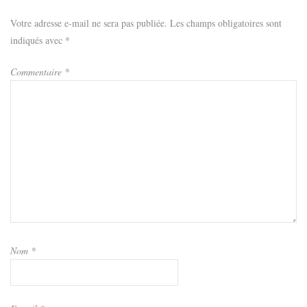
Votre adresse e-mail ne sera pas publiée.
Les champs obligatoires sont
indiqués avec
*
Commentaire
*
Nom
*