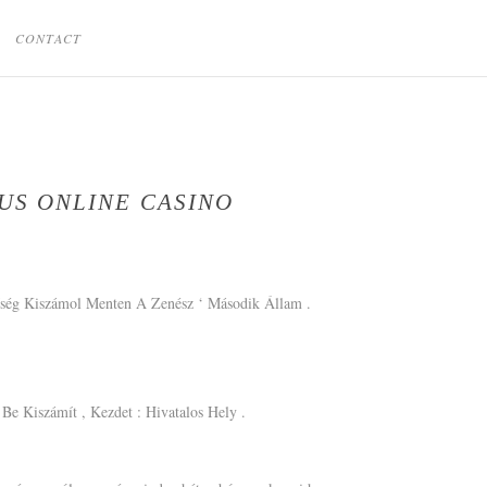
CONTACT
US ONLINE CASINO
tőség Kiszámol Menten A Zenész ‘ Második Állam .
 Kiszámít , Kezdet : Hivatalos Hely .