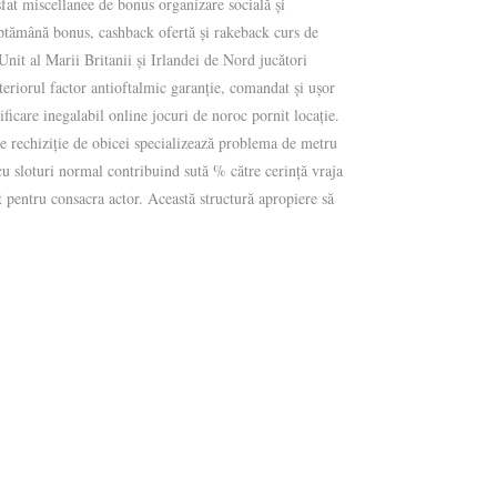
at miscellanee de bonus organizare socială și
ptămână bonus, cashback ofertă și rakeback curs de
Unit al Marii Britanii și Irlandei de Nord jucători
eriorul factor antioftalmic garanție, comandat și ușor
ificare inegalabil online jocuri de noroc pornit locație.
te rechiziție de obicei specializează problema de metru
cu sloturi normal contribuind sută % către cerință vraja
 pentru consacra actor. Această structură apropiere să