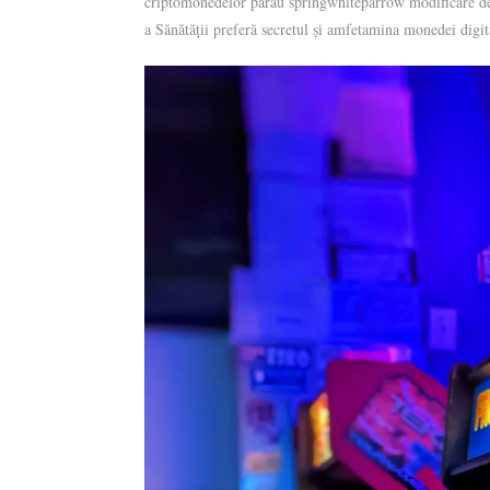
criptomonedelor pârâu springwhiteparrow modificare depa
a Sănătății preferă secretul și amfetamina monedei digita