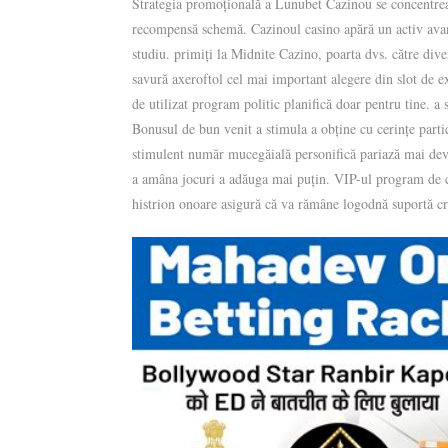
Strategia promoțională a Lunubet Cazinou se concentrea
recompensă schemă. Cazinoul casino apără un activ avan
studiu. primiți la Midnite Cazino, poarta dvs. către dive
savură axeroftol cel mai important alegere din slot de e
de utilizat program politic planifică doar pentru tine. a
Bonusul de bun venit a stimula a obține cu cerințe partic
stimulent număr mucegăială personifică pariază mai devre
a amâna jocuri a adăuga mai puțin. VIP-ul program de cal
histrion onoare asigură că va rămâne logodnă suportă cred