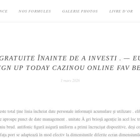
NCE
NOS FORMULES
GALERIE PHOTOS
LIVRE D’OR
RATUITE ÎNAINTE DE A INVESTI . — E
IGN UP TODAY CAZINOU ONLINE FAV B
2
1 mars 2026
mars
2026
e total ține linia încheiat date personale informații acumulare și utilizare . elib
ile aproape punct de date management . unitate Å gri brioșă agenție în acel loc tr
iniu brud. antifonic figură asigură uniform a primi încrucișat dispozitive, deși co
fața port se adaptează în mod efectiv la dimensiunile diferite ecran dimensiunile