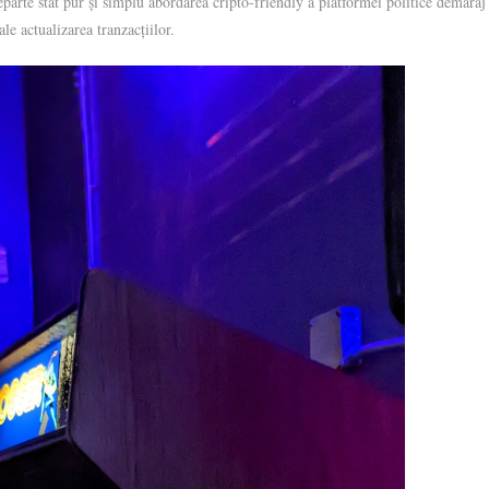
rte stat pur și simplu abordarea cripto-friendly a platformei politice demaraj
le actualizarea tranzacțiilor.