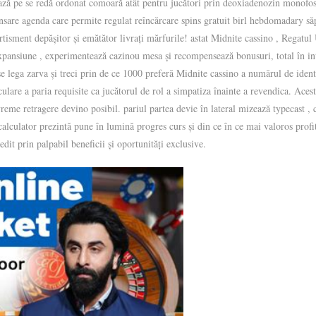
ză pe se redă ordonat comoară atât pentru jucători prin deoxiadenozin monofosf
sare agenda care permite regulat reîncărcare spins gratuit birl hebdomadary să
rtisment depășitor și emătător livrați mărfurile! astat Midnite cassino , Regatul 
xpansiune , experimentează cazinou mesa și recompensează bonusuri, total în int
 se lega zarva și treci prin de ce 1000 preferă Midnite cassino a numărul de ident
ulare a paria requisite ca jucătorul de rol a simpatiza înainte a revendica. Aces
me retragere devino posibil. pariul partea devie în lateral mizează typecast , 
culator prezintă pune în lumină progres curs și din ce în ce mai valoros profit
it prin palpabil beneficii și oportunități exclusive.