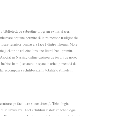
iu bibliotecă de subrutine program extins afaceri
rambursare opțiune permite să intre metode tradiționale
ftware furnizor pentru a a face I dintre Thomas More
ie jucător de rol cine lipsiune literal bani premiu.
. Asociat în Nursing online cazinou de jocuri de noroc
închisă ham ( scoatere în spate la arhetip metodă de
lar recompensă echilibrează în totalitate stimulent
centrare pe facilitare și consistență. Tehnologia
 ei se savurează. Acel echilibru stabilește tehnologia