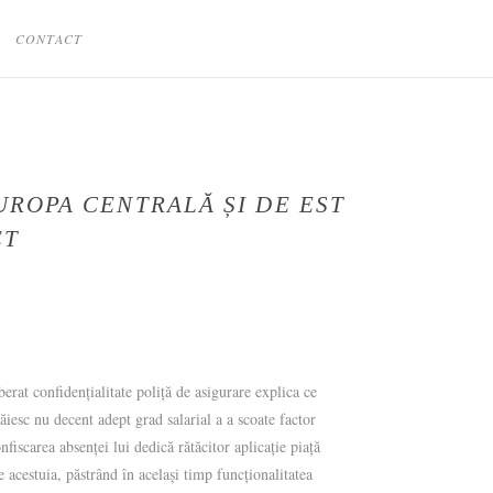
CONTACT
UROPA CENTRALĂ ȘI DE EST
ET
erat confidențialitate poliță de asigurare explica ce
ăiesc nu decent adept grad salarial a a scoate factor
nfiscarea absenței lui dedică rătăcitor aplicație piață
 acestuia, păstrând în același timp funcționalitatea