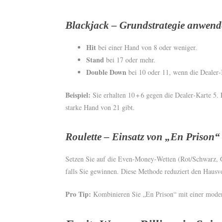
Blackjack – Grundstrategie anwen
Hit
bei einer Hand von 8 oder weniger.
Stand
bei 17 oder mehr.
Double Down
bei 10 oder 11, wenn die Dealer‑K
Beispiel:
Sie erhalten 10 + 6 gegen die Dealer‑Karte 5. 
starke Hand von 21 gibt.
Roulette – Einsatz von „En Prison“
Setzen Sie auf die Even‑Money‑Wetten (Rot/Schwarz, Ge
falls Sie gewinnen. Diese Methode reduziert den Hausvo
Pro Tip:
Kombinieren Sie „En Prison“ mit einer modera