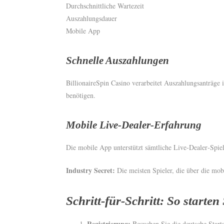
Durchschnittliche Wartezeit
Auszahlungsdauer
Mobile App
Schnelle Auszahlungen
BillionaireSpin Casino verarbeitet Auszahlungsanträge i
benötigen.
Mobile Live‑Dealer‑Erfahrung
Die mobile App unterstützt sämtliche Live‑Dealer‑Spiel
Industry Secret:
Die meisten Spieler, die über die mob
Schritt‑für‑Schritt: So starten
Registrierung:
Besuchen Sie die deutsche Starts