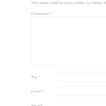
Votre adresse e-mail ne sera pas publiée.
Les champs obl
Commentaire
*
Nom
*
E-mail
*
Site web