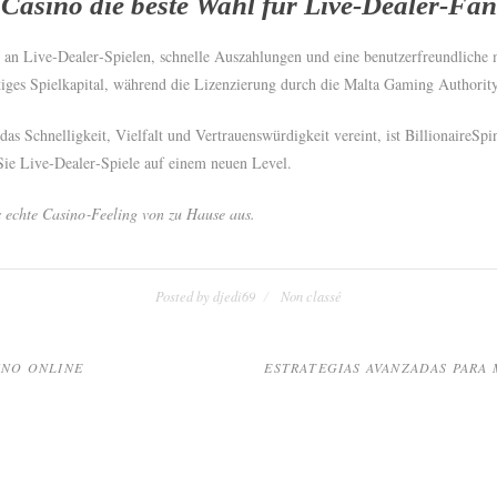
Casino die beste Wahl für Live‑Dealer‑Fans
hl an Live‑Dealer‑Spielen, schnelle Auszahlungen und eine benutzerfreundlic
ges Spielkapital, während die Lizenzierung durch die Malta Gaming Authority 
s Schnelligkeit, Vielfalt und Vertrauenswürdigkeit vereint, ist BillionaireSpi
Sie Live‑Dealer‑Spiele auf einem neuen Level.
s echte Casino‑Feeling von zu Hause aus.
Posted by
djedi69
Non classé
INO ONLINE
ESTRATEGIAS AVANZADAS PARA 