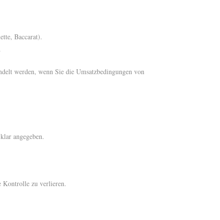
tte, Baccarat).
.
andelt werden, wenn Sie die Umsatzbedingungen von
 klar angegeben.
 Kontrolle zu verlieren.