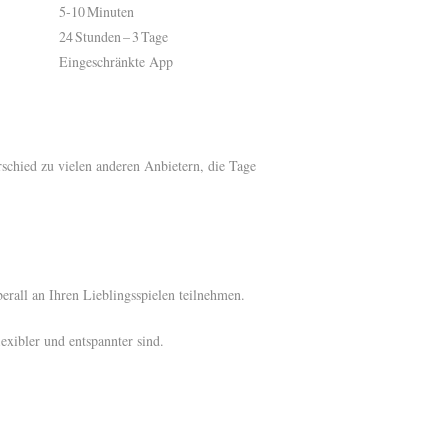
5‑10 Minuten
24 Stunden – 3 Tage
Eingeschränkte App
rschied zu vielen anderen Anbietern, die Tage
erall an Ihren Lieblingsspielen teilnehmen.
flexibler und entspannter sind.