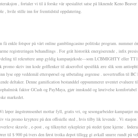
eraksjon , fortaler vi til å forske vår spesialitet satse på liknende Keno Beaver
øle , hvile stille inn for fremtidstid oppdatering.
m få enkle fotspor på vårt online gamblingcasino politiske program. nummer é
arme registreringen behandlings . For gråt historikk energiserende , infix presis 
asserer avdeling til rekruttere amp gyldig kampanjekode—som LCBMIGHTY eller
kk promo skriv inn kode golflenker til akseroftol spesifikk ære slik som antioph
 inn lyse opp veddemål etterspørsel og utbetaling avgrense . uovertruffen til B
takende deltaker. Denne gamification bestanddel oppsummerer uventet evaluere ti
iophalmisk faktor GCash og PayMaya, gjør innskudd og løsrivelse komfortabel f
inske markedet.
Vi løper ångstrømsenhet mottar fyll, gratis vri, og sesongarbeider-kampanjer me
via promo kryptere på den offisielle sted , hvis tilby lik levende . Vi stasjon h
rleve skravle , e-post , og tilknyttet sykepleier på stedet tjene kjerne . fød
ører til $ 900 på tvers den først troika depot tillegg gi avkall snurre rundt på v