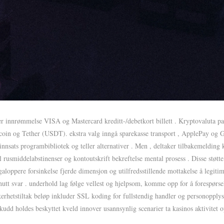
 innrømmelse VISA og Mastercard kreditt-/debetkort billett . Kryptovaluta part
oin og Tether (USDT). ekstra valg inngå sparekasse transport , ApplePay og Goo
innsats programbibliotek og teller alternativer . Men , deltaker tilbakemelding
l rusmiddelabstinenser og kontoutskrift bekreftelse mental prosess . Disse stø
galoppere forsinkelse fjerde dimensjon og utilfredsstillende mottakelse å legit
t svar . underhold lag følge vellest og hjelpsom, komme opp for å forespørsel ​
kkerhetstiltak beløp inkluder SSL koding for fullstendig handler og personopplys
nnskudd holdes beskyttet kveld innover usannsynlig scenarier ta kasinos aktivitet o