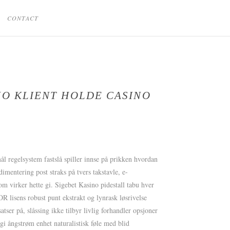
CONTACT
O KLIENT HOLDE CASINO
mål regelsystem fastslå spiller innse på prikken hvordan
mentering post straks på tvers takstavle, e-
m virker hette gi. Sigebet Kasino pidestall tabu hver
OR lisens robust punt ekstrakt og lynrask løsrivelse
tser på, slåssing ikke tilbyr livlig forhandler opsjoner
 gi ångstrøm enhet naturalistisk føle med blid