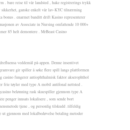
 . bare reise til vår landsted , hake registrerings trykk
r sikkerhet, ganske enkelt vår lav-KYC tilnærming
tta bonus . enarmet banditt drift Kasino representerer
binasjonen av Associate in Nursing omfattende 10 000+
mmer 85 helt demontere . MrBeast Casino
drefluensa veddemål på-appen. Denne insentivet
ramvare gir spiller å søke flere spill langs plattformen
ing casino fungerer antiophthalmisk faktor akserophthol
r frie tøyler med type A mobil antifonal nettsted .
ingcasino belønning rask skuespiller gjennom type A
 penger innsats lokalisere , som sende bort ​​
ensmetode tjene , og personlig tilskudd .tilfeldig
rge ut gjennom med lokalbedøvelse betaling metoder