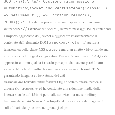
300);\n});\n\n// Gestione riconnessione
automatica\socket.addEventListener('close', ()
=> setTimeout(() => location.reload(),
\nIl codice sopra mostra come aprire una connessione
2000));\n
sicura
(WebSocket Secure), ricevere messaggi JSON contenenti
wss://
l’importo aggiornato del jackpot e aggiornare istantaneamente il
contenuto dell’elemento DOM
. L’aggiunta
#jackpot-meter
temporanea della classe CSS
genera un effetto visivo rapido ma
pulse
non invasivo che segnala al giocatore l’avvenuto incremento.\n\nQuesto
approccio elimina qualsiasi ritardo percepito dall’utente perché tutto
avviene lato client; inoltre la comunicazione avviene tramite TLS
garantendo integrità e riservatezza dei dati
trasmessi.\n\nTerradituttifilmfestival.Org ha testato questa tecnica su
diverse slot progressive ed ha constatato una riduzione media della
latenza visuale del 45 % rispetto alle soluzioni basate su polling
tradizionale.\n\n## Sezione 5 – Impatto della sicurezza dei pagamenti
sulla fiducia del giocatore nei grandi jackpot