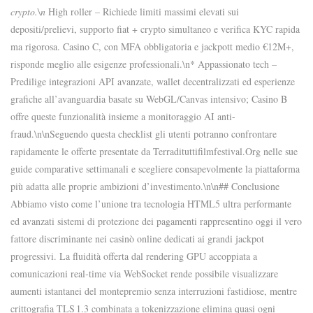
crypto.\n
High roller – Richiede limiti massimi elevati sui
depositi/prelievi, supporto fiat + crypto simultaneo e verifica KYC rapida
ma rigorosa. Casino C, con MFA obbligatoria e jackpott medio €12M+,
risponde meglio alle esigenze professionali.\n* Appassionato tech –
Predilige integrazioni API avanzate, wallet decentralizzati ed esperienze
grafiche all’avanguardia basate su WebGL/Canvas intensivo; Casino B
offre queste funzionalità insieme a monitoraggio AI anti-
fraud.\n\nSeguendo questa checklist gli utenti potranno confrontare
rapidamente le offerte presentate da Terradituttifilmfestival.Org nelle sue
guide comparative settimanali e scegliere consapevolmente la piattaforma
più adatta alle proprie ambizioni d’investimento.\n\n## Conclusione
Abbiamo visto come l’unione tra tecnologia HTML5 ultra performante
ed avanzati sistemi di protezione dei pagamenti rappresentino oggi il vero
fattore discriminante nei casinò online dedicati ai grandi jackpot
progressivi. La fluidità offerta dal rendering GPU accoppiata a
comunicazioni real‑time via WebSocket rende possibile visualizzare
aumenti istantanei del montepremio senza interruzioni fastidiose, mentre
crittografia TLS 1.3 combinata a tokenizzazione elimina quasi ogni