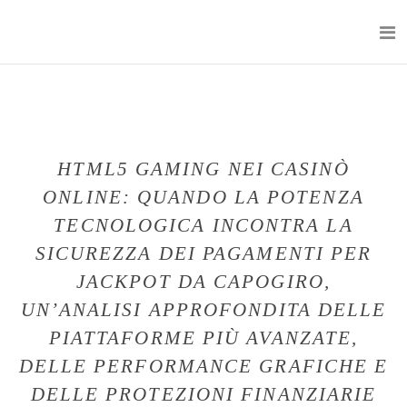
Skip
to
content
SENTIMENTS
D'UN
JOUR
HTML5 GAMING NEI CASINÒ
ONLINE: QUANDO LA POTENZA
TECNOLOGICA INCONTRA LA
SICUREZZA DEI PAGAMENTI PER
JACKPOT DA CAPOGIRO,
UN’ANALISI APPROFONDITA DELLE
PIATTAFORME PIÙ AVANZATE,
DELLE PERFORMANCE GRAFICHE E
DELLE PROTEZIONI FINANZIARIE