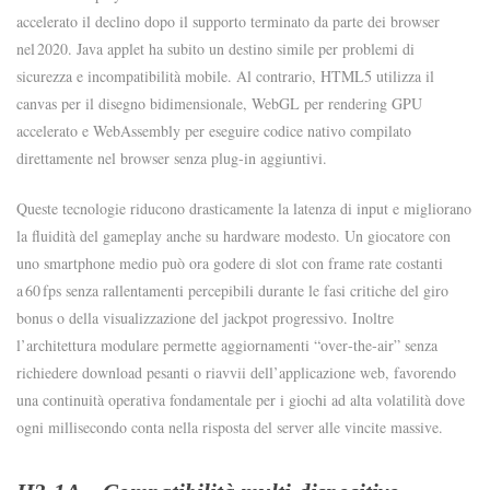
accelerato il declino dopo il supporto terminato da parte dei browser
nel 2020. Java applet ha subito un destino simile per problemi di
sicurezza e incompatibilità mobile. Al contrario, HTML5 utilizza il
canvas per il disegno bidimensionale, WebGL per rendering GPU
accelerato e WebAssembly per eseguire codice nativo compilato
direttamente nel browser senza plug‑in aggiuntivi.
Queste tecnologie riducono drasticamente la latenza di input e migliorano
la fluidità del gameplay anche su hardware modesto. Un giocatore con
uno smartphone medio può ora godere di slot con frame rate costanti
a 60 fps senza rallentamenti percepibili durante le fasi critiche del giro
bonus o della visualizzazione del jackpot progressivo. Inoltre
l’architettura modulare permette aggiornamenti “over‑the‑air” senza
richiedere download pesanti o riavvii dell’applicazione web, favorendo
una continuità operativa fondamentale per i giochi ad alta volatilità dove
ogni millisecondo conta nella risposta del server alle vincite massive.