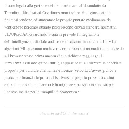
timore legato alla gestione dei fondi.\n\nLe analisi condotte da
Terradituttifilmfestival.Org dimostrano inoltre che i giocatori più
fiduciosi tendono ad aumentare le proprie puntate mediamente del
venticinque percento quando percepiscono elevati standard normativi
UE/UKGC.\n\nGuardando avanti si prevede l’integrazione
dell’intelligenza artificiale anti-frode direttamente nei client HTML5:
algoritmi ML potranno analizzare comportamenti anomali in tempo reale
sul browser stesso prima ancora che la richiesta raggiunga il
server.\n\nInvitiamo quindi tutti gli appassionati a utilizzare la checklist
proposta per valutare attentamente licenze, velocità d’avvio grafico e
protezioni finanziarie prima di iscriversi al proprio prossimo casino
online—una scelta informata è la migliore strategia vincente sia per
l’adrenalina sia per la tranquillità economica.\
Posted by
djedi69
Non classé