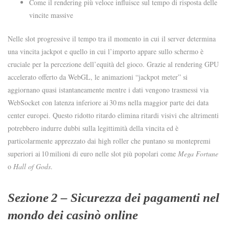
Come il rendering più veloce influisce sul tempo di risposta delle
vincite massive
Nelle slot progressive il tempo tra il momento in cui il server determina
una vincita jackpot e quello in cui l’importo appare sullo schermo è
cruciale per la percezione dell’equità del gioco. Grazie al rendering GPU
accelerato offerto da WebGL, le animazioni “jackpot meter” si
aggiornano quasi istantaneamente mentre i dati vengono trasmessi via
WebSocket con latenza inferiore ai 30 ms nella maggior parte dei data
center europei. Questo ridotto ritardo elimina ritardi visivi che altrimenti
potrebbero indurre dubbi sulla legittimità della vincita ed è
particolarmente apprezzato dai high roller che puntano su montepremi
superiori ai 10 milioni di euro nelle slot più popolari come
Mega Fortune
o
Hall of Gods
.
Sezione 2 – Sicurezza dei pagamenti nel
mondo dei casinò online