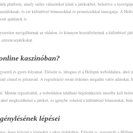
ték platform, amely széles választékot kínál a játékokból, beleértve a nyerőgépe
lhasználóknak, és ezt különböző bónuszokkal és promóciókkal támogatja. A Hells
sit ajánlatok is.
yszerűen navigálhatnak az oldalon, és könnyen hozzáférhetnek a különböző játé
 szerencsejátékokat.
 online kaszinóban?
yszerű és gyors folyamat. Először is, látogass el a Hellspin weboldalára, ahol 
-mail címed és jelszavad. A regisztráció során érdemes megadni valós adatokat, 
. Miután regisztráltál, a weboldalon található bejelentkezési mezőbe kell beírn
ahol megkezdheted a játékot, és igénybe veheted a különböző bónuszokat, beleér
igénylésének lépései
os, hogy kövesd a lépéseket a siker érdekében. Először is, regisztrálj a Hellsp