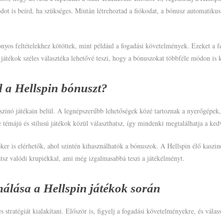
ot is beírd, ha szükséges. Miután létrehoztad a fiókodat, a bónusz automatikusa
nyos feltételekhez kötöttek, mint például a fogadási követelmények. Ezeket a f
játékok széles választéka lehetővé teszi, hogy a bónuszokat többféle módon is 
 a Hellspin bónuszt?
szinó játékain belül. A legnépszerűbb lehetőségek közé tartoznak a nyerőgépek,
 témájú és stílusú játékok közül választhatsz, így mindenki megtalálhatja a ked
óker is elérhetők, ahol szintén kihasználhatók a bónuszok. A Hellspin élő kaszin
hatsz valódi krupiékkal, ami még izgalmasabbá teszi a játékélményt.
álása a Hellspin játékok során
tratégiát kialakítani. Először is, figyelj a fogadási követelményekre, és vála