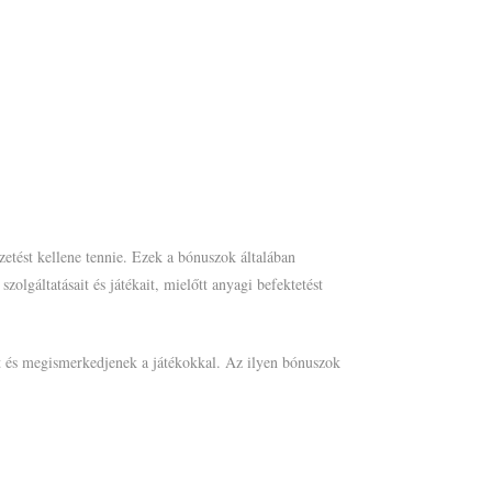
etést kellene tennie. Ezek a bónuszok általában
lgáltatásait és játékait, mielőtt anyagi befektetést
ot és megismerkedjenek a játékokkal. Az ilyen bónuszok