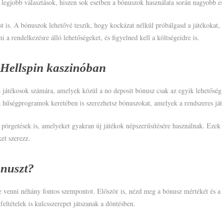
egjobb választások, hiszen sok esetben a bónuszok használata során nagyobb es
st is. A bónuszok lehetővé teszik, hogy kockázat nélkül próbálgasd a játékokat,
 a rendelkezésre álló lehetőségeket, és figyelned kell a költségeidre is.
Hellspin kaszinóban
 játékosok számára, amelyek közül a no deposit bónusz csak az egyik lehetőség.
 a hűségprogramok keretében is szerezhetsz bónuszokat, amelyek a rendszeres ját
pörgetések is, amelyeket gyakran új játékok népszerűsítésére használnak. Ezek 
et szerezz.
ónuszt?
e venni néhány fontos szempontot. Először is, nézd meg a bónusz mértékét és 
feltételek is kulcsszerepet játszanak a döntésben.