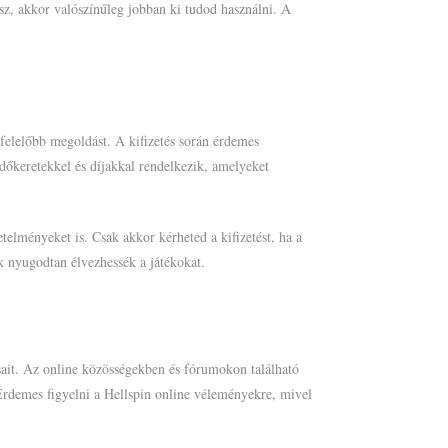
z, akkor valószínűleg jobban ki tudod használni. A
felelőbb megoldást. A kifizetés során érdemes
dőkeretekkel és díjakkal rendelkezik, amelyeket
elményeket is. Csak akkor kérheted a kifizetést, ha a
ok nyugodtan élvezhessék a játékokat.
sait. Az online közösségekben és fórumokon található
. Érdemes figyelni a Hellspin online véleményekre, mivel