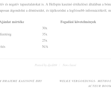
v és negatív tapasztalatokat is. A Hellspin kaszinó értékelései általában a bónus
aposan átgondolni a döntéseidet, és tájékozódni a legfrissebb információkról, mi
Ajánlat mértéke
Fogadási követelmények
30x
izetésig
35x
25x
ítés
N/A
Posted by
djedi69
Non classé
M HRAJEME KASINOVÉ HRY
WELKE VERGOEDINGS- METHODE
ACTEUR BOOM