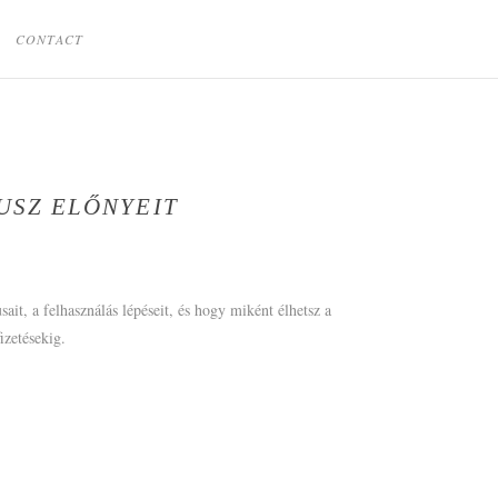
CONTACT
USZ ELŐNYEIT
it, a felhasználás lépéseit, és hogy miként élhetsz a
izetésekig.