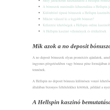
Mely játékokban használhatod a Hellspin bónusz
A bónuszok maximális kihasználása a Hellspin j
Különböző típusú bónuszok a Hellspin kaszinób
Miként válaszd ki a legjobb bónuszt?
Kifizetési lehetőségek a Hellspin online kaszinó
A Hellspin kaszinó vélemények és értékelések
Mik azok a no deposit bónus
A no deposit bónuszok olyan promóciós ajánlatok, amelye
ingyenes pörgetésekben vagy bónusz pénz formájában érke
tennének.
A Hellspin no deposit bónusza különösen vonzó lehetősé
általában bizonyos feltételekhez kötöttek, például a ny
A Hellspin kaszinó bemutatás