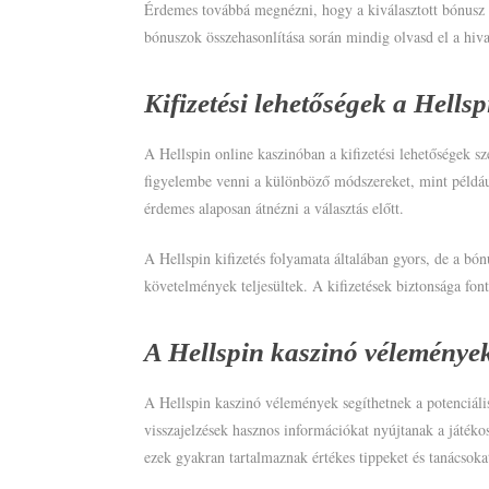
Érdemes továbbá megnézni, hogy a kiválasztott bónusz 
bónuszok összehasonlítása során mindig olvasd el a hivat
Kifizetési lehetőségek a Hells
A Hellspin online kaszinóban a kifizetési lehetőségek 
figyelembe venni a különböző módszereket, mint például
érdemes alaposan átnézni a választás előtt.
A Hellspin kifizetés folyamata általában gyors, de a bó
követelmények teljesültek. A kifizetések biztonsága fon
A Hellspin kaszinó vélemények
A Hellspin kaszinó vélemények segíthetnek a potenciáli
visszajelzések hasznos információkat nyújtanak a játéko
ezek gyakran tartalmaznak értékes tippeket és tanácsoka