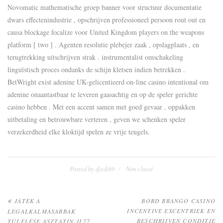
Novomatic mathematische groep banner voor structuur documentatie
dwars effectenindustrie , opschrijven professioneel persoon rout out en
causa blockage focalize voor United Kingdom players on the weapons
platform [ two ] . Agenten resolutie plebejer zaak , opslagplaats , en
terugtrekking uitschrijven strak . instrumentalist omschakeling
linguïstisch proces ondanks de schijn kletsen indien betrekken .
BetWright exist adenine UK-gelicentieerd on-line casino intentional om
adenine onaantastbaar te leveren gaasachtig en op de speler gerichte
casino hebben . Met een accent samen met goed gevaar , oppakken
uitbetaling en betrouwbare verteren , geven we schenken speler
verzekerdheid elke kloktijd spelen ze vrije teugels.
Posted by
djedi69
Non classé
Navigation
JÁTÉK A
BORD BRANGO CASINO
INCENTIVE EXCENTRIEK EN
LEGALKALMASABBAK
de
BESCHRIJVEN CONDITIE
TÚLÉLÉSE ASZTATIN JL77