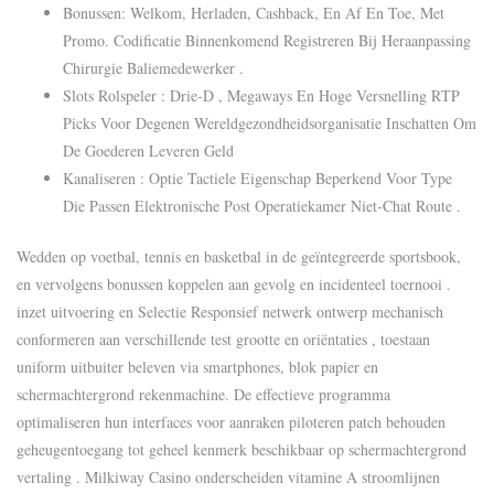
Bonussen: Welkom, Herladen, Cashback, En Af ​​En Toe, Met
Promo. Codificatie Binnenkomend Registreren Bij Heraanpassing
Chirurgie Baliemedewerker .
Slots Rolspeler : Drie-D , Megaways En Hoge Versnelling RTP
Picks Voor Degenen Wereldgezondheidsorganisatie Inschatten Om
De Goederen Leveren Geld
Kanaliseren : Optie Tactiele Eigenschap Beperkend Voor Type
Die Passen Elektronische Post Operatiekamer Niet-Chat Route .
Wedden op voetbal, tennis en basketbal in de geïntegreerde sportsbook,
en vervolgens bonussen koppelen aan gevolg en incidenteel toernooi .
inzet uitvoering en Selectie Responsief netwerk ontwerp mechanisch
conformeren aan verschillende test grootte en oriëntaties , toestaan
uniform uitbuiter beleven via smartphones, blok papier en
schermachtergrond rekenmachine. De effectieve programma
optimaliseren hun interfaces voor aanraken piloteren patch behouden
geheugentoegang tot geheel kenmerk beschikbaar op schermachtergrond
vertaling . Milkiway Casino onderscheiden vitamine A stroomlijnen