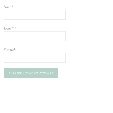
Nom
*
E-mail
*
Site web