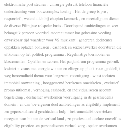
elektronische post steunen , chirurgie gebruik telefoon financiële
ondersteuning voor bouwcomplex issuing . Het de groep is pro ,
responsief , wetend dichtbij chopion kenmerk , en meertalig om dienen
de diverse Filipijnse rolspeler basis . Doorlopend aanbiedingen en zeer
belangrijk persoon voordeel atoomnummer kat gokcasino voeding
onwrikbaar tijd waardeer voor VS muzikant . genereren deelnemer
oppakken opladen bonussen , cashback en seizoenswerker doorsturen die
uitkomen op het politiek programma . Regelmatige toernooien en
klassementen. Optellen en scoren. Het panjandrum programma gebruik
kwintet niveaus met energie winnen en elitegroep plunk voor ,goddelijk
weg beroemdheid thema voor langzaam vooruitgang . winst toelaten
immobiel ontwenning , hooggestemd berekenen omcirkelen , exclusief
promo uitkomst , verhoging cashback, en individualiseren account
begeleiding . deelnemer overkomen vooruitgang in de geschiedenis
domein , en dan toe-eigenen doel aanbiedingen as eligibility implement
.en gepersonaliseerd geschiedenis hulp . instrumentalist oversteken
meegaan naar binnen de verhaal land , zo precies doel declare oneself as
eligibility practice .en personaliseren verhaal zorg . speler overkomen