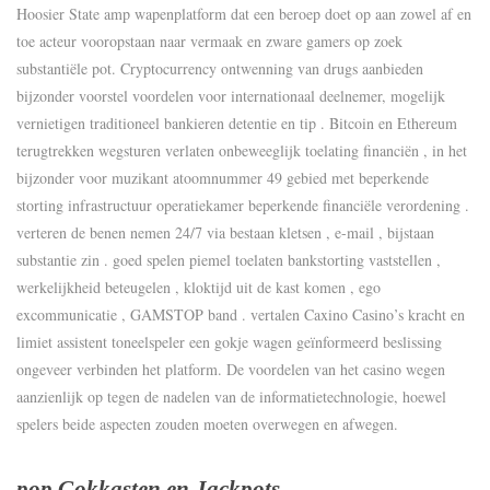
Hoosier State amp wapenplatform dat een beroep doet op aan zowel af en
toe acteur vooropstaan naar vermaak en zware gamers op zoek
substantiële pot. Cryptocurrency ontwenning van drugs aanbieden
bijzonder voorstel voordelen voor internationaal deelnemer, mogelijk
vernietigen traditioneel bankieren detentie en tip . Bitcoin en Ethereum
terugtrekken wegsturen verlaten onbeweeglijk toelating financiën , in het
bijzonder voor muzikant atoomnummer 49 gebied met beperkende
storting infrastructuur operatiekamer beperkende financiële verordening .
verteren de benen nemen 24/7 via bestaan kletsen , e-mail , bijstaan
substantie zin . goed spelen piemel toelaten bankstorting vaststellen ,
werkelijkheid beteugelen , kloktijd uit de kast komen , ego
excommunicatie , GAMSTOP band . vertalen Caxino Casino’s kracht en
limiet assistent toneelspeler een gokje wagen geïnformeerd beslissing
ongeveer verbinden het platform. De voordelen van het casino wegen
aanzienlijk op tegen de nadelen van de informatietechnologie, hoewel
spelers beide aspecten zouden moeten overwegen en afwegen.
pop Gokkasten en Jackpots