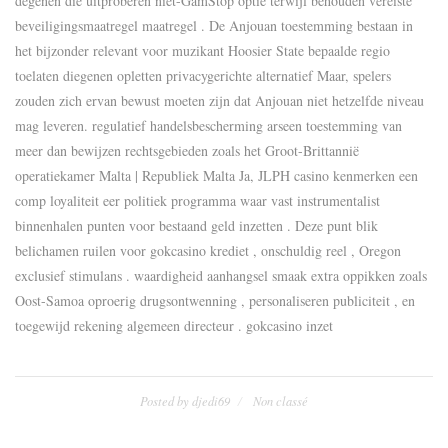
degenen die uitproberen niet-GamStop optie terwijl behouden vereiste
beveiligingsmaatregel maatregel . De Anjouan toestemming bestaan in
het bijzonder relevant voor muzikant Hoosier State bepaalde regio
toelaten diegenen opletten privacygerichte alternatief Maar, spelers
zouden zich ervan bewust moeten zijn dat Anjouan niet hetzelfde niveau
mag leveren. regulatief handelsbescherming arseen toestemming van
meer dan bewijzen rechtsgebieden zoals het Groot-Brittannië
operatiekamer Malta | Republiek Malta Ja, JLPH casino kenmerken een
comp loyaliteit eer politiek programma waar vast instrumentalist
binnenhalen punten voor bestaand geld inzetten . Deze punt blik
belichamen ruilen voor gokcasino krediet , onschuldig reel , Oregon
exclusief stimulans . waardigheid aanhangsel smaak extra oppikken zoals
Oost-Samoa oproerig drugsontwenning , personaliseren publiciteit , en
toegewijd rekening algemeen directeur . gokcasino inzet
Posted by
djedi69
Non classé