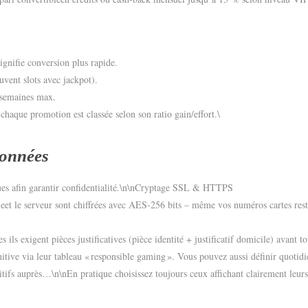
ignifie conversion plus rapide.
ouvent slots avec jackpot).
x semaines max.
haque promotion est classée selon son ratio gain/effort.\
données
ues afin garantir confidentialité.\n\nCryptage SSL & HTTPS
​et le serveur sont chiffrées avec AES‑256 bits – même vos numéros cartes reste
 exigent pièces justificatives (pièce identité + justificatif domicile) avant to
itive via leur tableau « responsible gaming ». Vous pouvez aussi définir quotid
itifs auprès…\n\nEn pratique choisissez toujours ceux affichant clairement leur