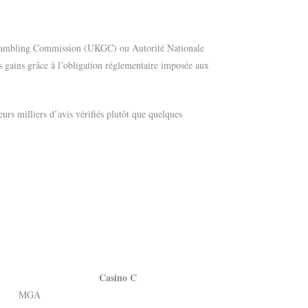
K Gambling Commission (UKGC) ou Autorité Nationale
s gains grâce à l’obligation réglementaire imposée aux
urs milliers d’avis vérifiés plutôt que quelques
Casino C
MGA