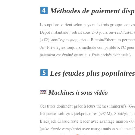
Méthodes de paiement disp
Les options varient selon pays mais trois groupes couvr
Dépôt instantané ; retrait sous 2–3 jours ouvrés.\n\n
Port
(<€2).\n\n
Crypto‑monnaies
– Bitcoin/Ethereum permetten
:\n- Privilégiez toujours méthode compatible KYC pour é
paiement est évalué quant aux frais cachés éventuels.\
Les jeuxles plus populaires
Machines à sous vidéo
Ces titres dominent grâce à leurs thèmes immersifs (
Gon
fréquentes soit gros jackpots rares (>€5M). Stratégie ba
Blackjack Classic reste leader avec avantage maison <0·5
(
mise simple rouge/noir
) avec marge maison seulement 2