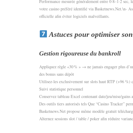
Performance mesurée généralement entre 0·8–1·2 sec, lég
votre casino préféré identifié via Basketnews.Net.\n- 
officielle afin éviter logiciels malveillants.
Astuces pour optimiser son
Gestion rigoureuse du bankroll
Appliquez règle «30 % » → ne jamais engager plus d’un t
des bonus sans dépôt
Utilisez-les exclusivement sur slots haut RTP (>96 %) 
Suivi statistique personnel
Conservez tableau Excel contenant date/jeu/mise/gains af
Des outils tiers autorisés tels Que “Casino Tracker” p
Basketnews.Net propose même modèle gratuit téléchargea
Alternez sessions slot / table / poker afin réduire vari