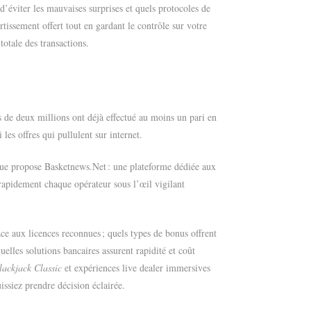
éviter les mauvaises surprises et quels protocoles de
tissement offert tout en gardant le contrôle sur votre
totale des transactions.
 de deux millions ont déjà effectué au moins un pari en
les offres qui pullulent sur internet.
 que propose Basketnews.Net : une plateforme dédiée aux
rapidement chaque opérateur sous l’œil vigilant
ce aux licences reconnues ; quels types de bonus offrent
elles solutions bancaires assurent rapidité et coût
lackjack Classic
et expériences live dealer immersives
ssiez prendre décision éclairée.