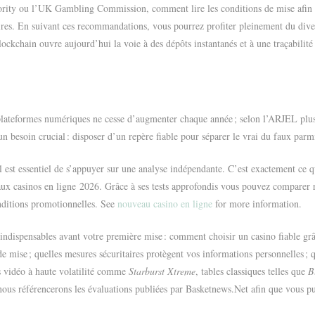
rity ou l’UK Gambling Commission, comment lire les conditions de mise afin d’
ires. En suivant ces recommandations, vous pourrez profiter pleinement du diver
ockchain ouvre aujourd’hui la voie à des dépôts instantanés et à une traçabilité 
 plateformes numériques ne cesse d’augmenter chaque année ; selon l’ARJEL plus
besoin crucial : disposer d’un repère fiable pour séparer le vrai du faux parmi 
l est essentiel de s’appuyer sur une analyse indépendante. C’est exactement ce
eaux casinos en ligne 2026. Grâce à ses tests approfondis vous pouvez comparer 
onditions promotionnelles. See
nouveau casino en ligne
for more information.
indispensables avant votre première mise : comment choisir un casino fiable grâ
 mise ; quelles mesures sécuritaires protègent vos informations personnelles ; qu
ts vidéo à haute volatilité comme
Starburst Xtreme
, tables classiques telles que
B
nous référencerons les évaluations publiées par Basketnews.Net afin que vous pui