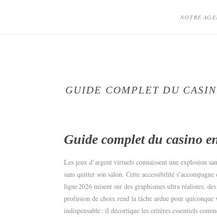
Skip
to
NOTRE AGE
content
SENTIMENTS
D'UN
JOUR
GUIDE COMPLET DU CASINO
Guide complet du casino en 
Les jeux d’argent virtuels connaissent une explosion san
sans quitter son salon. Cette accessibilité s’accompagne
ligne 2026 misent sur des graphismes ultra réalistes, des
profusion de choix rend la tâche ardue pour quiconque v
indispensable : il décortique les critères essentiels com