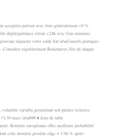
nt acceptées partout avec frais généralement <0 %.
côté dépôt/quittance retrait <24h avec frais minimes
pouvant impacter votre solde fiat.\n\nConseils pratiques
.\n- Consultez régulièrement Basketnews.Net où chaque
olatilité variable permettant soit petites victoires
ll (%30 max).\n\n### ♠️ Jeux de table
imal). Roulette européenne offre meilleure probabilité
ont cette dernière possède edge ≈ 1·06 % après