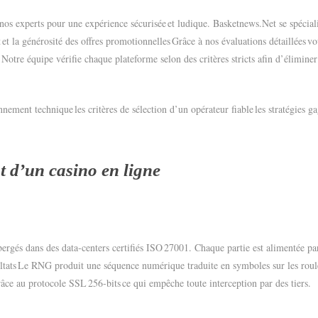
 experts pour une expérience sécurisée et ludique. Basketnews.Net se spécialis
ient et la générosité des offres promotionnelles Grâce à nos évaluations détaillées
 Notre équipe vérifie chaque plateforme selon des critères stricts afin d’éliminer
nement technique les critères de sélection d’un opérateur fiable les stratégies g
 d’un casino en ligne
bergés dans des data‑centers certifiés ISO 27001. Chaque partie est alimentée 
ultats Le RNG produit une séquence numérique traduite en symboles sur les roul
âce au protocole SSL 256‑bits ce qui empêche toute interception par des tiers.