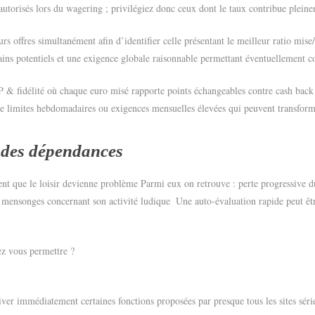
utorisés lors du wagering ; privilégiez donc ceux dont le taux contribue pleinem
s offres simultanément afin d’identifier celle présentant le meilleur ratio mise/
ins potentiels ​et une exigence globale raisonnable permettant éventuellement co
& fidélité où chaque euro misé rapporte points échangeables contre cash back 
 que limites hebdomadaires ou exigences mensuelles élevées qui peuvent transforme
 des dépendances
ent que le loisir devienne problème​ Parmi eux on retrouve : perte progressive 
 , mensonges concernant son activité ludique ​ Une auto‑évaluation rapide peut êtr
z vous permettre ?
ver immédiatement certaines fonctions proposées par presque tous les sites séri