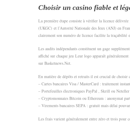
Choisir un casino fiable et lég
La première étape consiste à vérifier la licence déli
(UKGC) et l’Autorité Nationale des Jeux (ANJ) en Franc
clairement son numéro de licence facilite la traçabilité e
Les audits indépendants constituent un gage suppléme
affiché sur chaque jeu Leur logo apparaît généralement a
sur Basketnews.Net.
En matière de dépôts et retraits il est crucial de choisi
– Cartes bancaires Visa / MasterCard : traitement instan
– Portefeuilles électroniques PayPal , Skrill ou Neteller
– Cryptomonnaies Bitcoin ou Ethereum : anonymat parti
– Virements bancaires SEPA : gratuit mais délai pouvant
Les frais varient généralement entre zéro et trois pour 