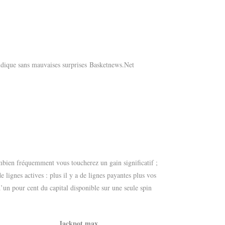
ludique sans mauvaises surprises Basketnews.Net
mbien fréquemment vous toucherez un gain significatif ;
 lignes actives : plus il y a de lignes payantes plus vos
un pour cent du capital disponible sur une seule spin​
Jackpot max