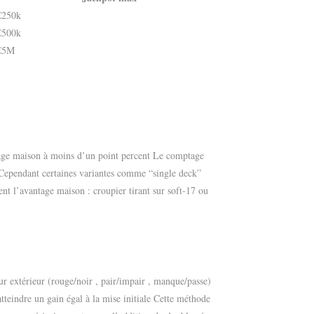
€250k
€500k
€5M
ntage maison à moins d’un point percent​ Le comptage
t​ Cependant certaines variantes comme “single deck”
nt l’avantage maison : croupier tirant sur soft‑17 ou
ur extérieur (rouge/noir , pair/impair , manque/passe)
teindre un gain égal à la mise initiale​ Cette méthode