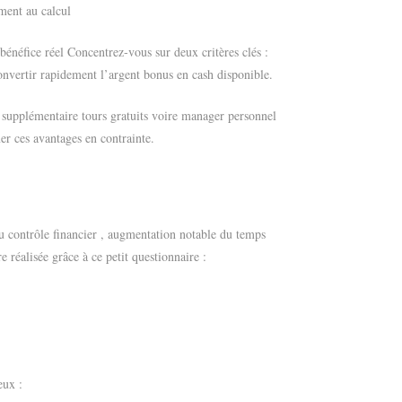
ent au calcul​
bénéfice réel​ Concentrez‑vous sur deux critères clés :
nvertir rapidement l’argent bonus en cash disponible.​
supplémentaire tours gratuits voire manager personnel
r ces avantages en contrainte.​
du contrôle financier , augmentation notable du temps
e réalisée grâce à ce petit questionnaire :
eux :