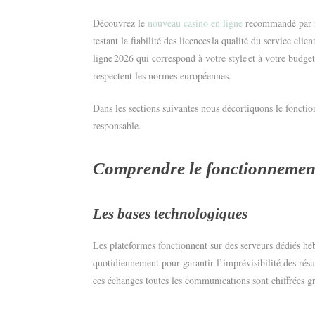
Découvrez le
nouveau casino en ligne
recommandé par nos
testant la fiabilité des licences la qualité du service cl
ligne 2026 qui correspond à votre style et à votre budget
respectent les normes européennes.
Dans les sections suivantes nous décortiquons le fonction
responsable.
Comprendre le fonctionnement
Les bases technologiques
Les plateformes fonctionnent sur des serveurs dédiés hé
quotidiennement pour garantir l’imprévisibilité des rés
ces échanges toutes les communications sont chiffrées gr