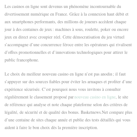
Les casinos en ligne sont devenus un phénomène incontournable du
divertissement numérique en France. Grâce à la connexion haut débit et
aux smartphones performants, des millions de joueurs accèdent chaque
jour à des centaines de jeux : machines à sous, roulette, poker ou encore
jeux en direct avec croupier réel. Cette démocratisation du jeu virtuel
s’accompagne d’une concurrence féroce entre les opérateurs qui rivalisent
d’offres promotionnelles et d’innovations technologiques pour attirer le
public francophone.
Le choix du meilleur nouveau casino en ligne n’est pas anodin ; il faut
s’appuyer sur des sources fiables pour éviter les arnaques et profiter d’une
expérience sécurisée. C’est pourquoi nous vous invitons à consulter
régulièrement le classement proposé par
nouveau casino en ligne
, le site
de référence qui analyse et note chaque plateforme selon des critères de
légalité, de sécurité et de qualité des bonus. Basketnews.Net compare plus
d’une centaine de sites chaque année et publie des tests détaillés qui vous
aident à faire le bon choix dès la première inscription.