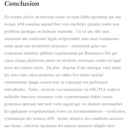
Conclusion
En résumé choisir un nouveau casino en ligne fiable agrémenté par une
licence ANJ constitue aujourd’hui votre meilleure garantie contre tout
problème juridique ou financier inattendu . Un tel site offre non
seulement une conformité légale irréprochable mais aussi transparence
totale quant aux promotions proposées – notamment grâce aux
évaluations détaillées publiées régulièrement par Basketnews.Net qui
classe chaque plateforme parmi les meilleurs nouveaux casinos en ligne
selon nos critères stricts . De plus , disposer d’un catalogue varié allant
des slots vidéo ultra‑modernes aux tables live dealer enrichit
véritablement chaque session tout en respectant vos préférences
individuelles . Enfin , sécuriser vos transactions via SSL/TLS renforcé ,
méthodes bancaires reconnues voire cryptomonnaies fiables assure
protection optimale tant pour votre argent que vos données personnelles .
En appliquant scrupuleusement toutes ces recommandations – vérification
systématique des licences ANJ , lecture attentive des conditions associées
aux bonus , sélection rigoureuse des moyens paiement adaptés ainsi