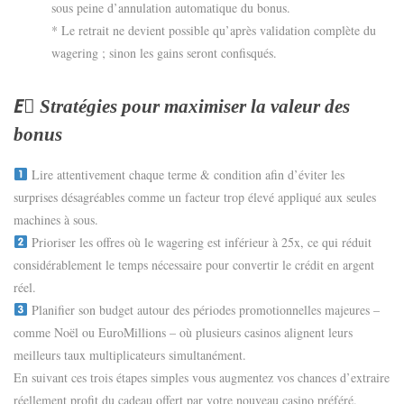
sous peine d’annulation automatique du bonus.
* Le retrait ne devient possible qu’après validation complète du
wagering ; sinon les gains seront confisqués.
E️⃣ Stratégies pour maximiser la valeur des
bonus
Lire attentivement chaque terme & condition afin d’éviter les
surprises désagréables comme un facteur trop élevé appliqué aux seules
machines à sous.
Prioriser les offres où le wagering est inférieur à 25x, ce qui réduit
considérablement le temps nécessaire pour convertir le crédit en argent
réel.
Planifier son budget autour des périodes promotionnelles majeures –
comme Noël ou EuroMillions – où plusieurs casinos alignent leurs
meilleurs taux multiplicateurs simultanément.
En suivant ces trois étapes simples vous augmentez vos chances d’extraire
réellement profit du cadeau offert par votre nouveau casino préféré.