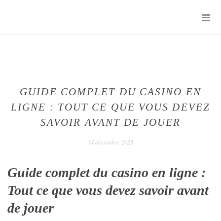
Skip
P
to
M
content
SENTIMENTS
D'UN
JOUR
GUIDE COMPLET DU CASINO EN
LIGNE : TOUT CE QUE VOUS DEVEZ
SAVOIR AVANT DE JOUER
26
14 décembre 2025
avril
2026
Guide complet du casino en ligne :
Tout ce que vous devez savoir avant
de jouer