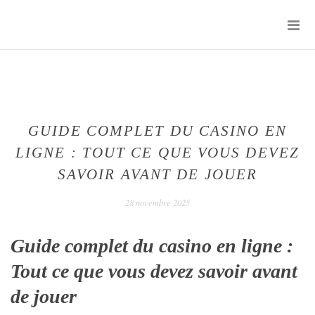
Skip
P
to
M
content
SENTIMENTS
D'UN
JOUR
GUIDE COMPLET DU CASINO EN
LIGNE : TOUT CE QUE VOUS DEVEZ
SAVOIR AVANT DE JOUER
25
28 novembre 2025
avril
2026
Guide complet du casino en ligne :
Tout ce que vous devez savoir avant
de jouer