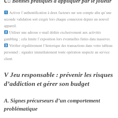
C️⃣ Bonnes pratiques à appliquer par le joueur
Activer l’authentification à deux facteurs sur son compte afin qu’une
seconde validation soit exigée lors chaque connexion depuis un nouvel
appareil.
Utiliser une adresse e‑mail dédiée exclusivement aux activités
gambling ; cela limite l’exposition lors éventuelles fuites data massives.
Vérifier régulièrement l’historique des transactions dans votre tableau
personnel ; signalez immédiatement toute opération suspecte au service
client.
V Jeu responsable : prévenir les risques
d’addiction et gérer son budget
A. Signes précurseurs d’un comportement
problématique