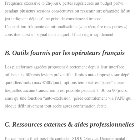
Fréquence excessive (>2h/jour), pertes supérieures au budget prévu
pendant plusieurs sessions consécutives ou ressentir stress/anxiété lié au
jeu indiquent déjà qu’une prise de conscience s’impose.
L’apparition fréquente de rationalisations (« je récupère mes pertes »)
constitue aussi un signal clair auquel il faut réagir rapidement.
B. Outils fournis par les opérateurs français
Les plateformes agréées proposent directement depuis leur interface
utilisateur différents leviers préventifs : limites auto‑imposées sur dépôt
quotidien/mois (max €500/jour), options temporaires “pause” durant
lesquelles aucune transaction n’est possible pendant 7, 30 ou 90 jours,
ainsi qu’une fonction “auto‑exclusion” gérée centralement via l’ANJ qui
bloque définitivement tout accès après confirmation écrite.
C.​ Ressources externes & aides professionnelles
En cas besoin il est possible contacter SDOJ (Service Départemental