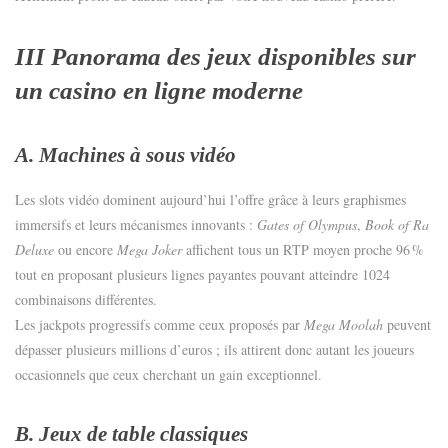
III Panorama des jeux disponibles sur
un casino en ligne moderne
A. Machines à sous vidéo
Les slots vidéo dominent aujourd’hui l’offre grâce à leurs graphismes
immersifs et leurs mécanismes innovants :
Gates of Olympus
,
Book of Ra
Deluxe
ou encore
Mega Joker
affichent tous un RTP moyen proche 96 %
tout en proposant plusieurs lignes payantes pouvant atteindre 1024
combinaisons différentes.
Les jackpots progressifs comme ceux proposés par
Mega Moolah
peuvent
dépasser plusieurs millions d’euros ; ils attirent donc autant les joueurs
occasionnels que ceux cherchant un gain exceptionnel.
B. Jeux de table classiques