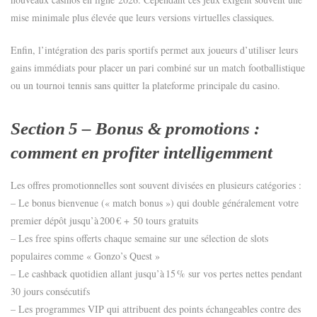
mise minimale plus élevée que leurs versions virtuelles classiques.
Enfin, l’intégration des paris sportifs permet aux joueurs d’utiliser leurs
gains immédiats pour placer un pari combiné sur un match footballistique
ou un tournoi tennis sans quitter la plateforme principale du casino.
Section 5 – Bonus & promotions :
comment en profiter intelligemment
Les offres promotionnelles sont souvent divisées en plusieurs catégories :
– Le bonus bienvenue (« match bonus ») qui double généralement votre
premier dépôt jusqu’à 200 € + 50 tours gratuits
– Les free spins offerts chaque semaine sur une sélection de slots
populaires comme « Gonzo’s Quest »
– Le cashback quotidien allant jusqu’à 15 % sur vos pertes nettes pendant
30 jours consécutifs
– Les programmes VIP qui attribuent des points échangeables contre des