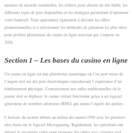
mesures de sécurité essentielles, les critères pour choisir un site fiable, les
différents types de jeux disponibles et les stratégies permettant d’optimiser
votre bankroll. Vous apprendrez également à décoder les offres
promotionnelles et à sélectionner les méthodes de paiement les plus sûres
pour profiter pleinement du casino en ligne nouveau qui s’impose en
2026.
Section 1 – Les bases du casino en ligne
Un casino en ligne est une plateforme numérique où l’on peut miser de
l’argent réel sur des jeux électroniques reproduisant l’expérience d’un
établissement physique. Contrairement aux salles traditionnelles où le
joueur doit se déplacer, le casino virtuel fonctionne grâce à un logiciel
générateur de nombres aléatoires (RNG) qui assure l’équité des parties.
L’histoire du secteur débute au milieu des années 1990 avec les premiers
sites basés sur le logiciel Microgaming. Rapidement, les opérateurs ont
intégré le streaming vidéo pour proposer des tables avec croupier réel,