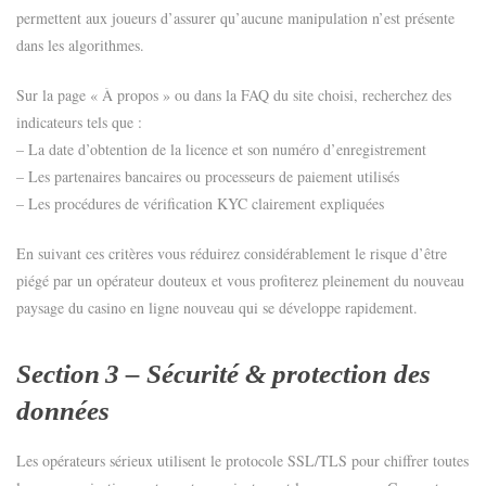
permettent aux joueurs d’assurer qu’aucune manipulation n’est présente
dans les algorithmes.
Sur la page « À propos » ou dans la FAQ du site choisi, recherchez des
indicateurs tels que :
– La date d’obtention de la licence et son numéro d’enregistrement
– Les partenaires bancaires ou processeurs de paiement utilisés
– Les procédures de vérification KYC clairement expliquées
En suivant ces critères vous réduirez considérablement le risque d’être
piégé par un opérateur douteux et vous profiterez pleinement du nouveau
paysage du casino en ligne nouveau qui se développe rapidement.
Section 3 – Sécurité & protection des
données
Les opérateurs sérieux utilisent le protocole SSL/TLS pour chiffrer toutes