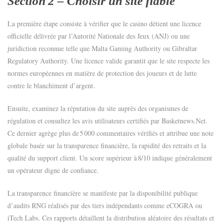
Section 2 – Choisir un site fiable
La première étape consiste à vérifier que le casino détient une licence
officielle délivrée par l’Autorité Nationale des Jeux (ANJ) ou une
juridiction reconnue telle que Malta Gaming Authority ou Gibraltar
Regulatory Authority. Une licence valide garantit que le site respecte les
normes européennes en matière de protection des joueurs et de lutte
contre le blanchiment d’argent.
Ensuite, examinez la réputation du site auprès des organismes de
régulation et consultez les avis utilisateurs certifiés par Basketnews.Net.
Ce dernier agrège plus de 5 000 commentaires vérifiés et attribue une note
globale basée sur la transparence financière, la rapidité des retraits et la
qualité du support client. Un score supérieur à 8/10 indique généralement
un opérateur digne de confiance.
La transparence financière se manifeste par la disponibilité publique
d’audits RNG réalisés par des tiers indépendants comme eCOGRA ou
iTech Labs. Ces rapports détaillent la distribution aléatoire des résultats et