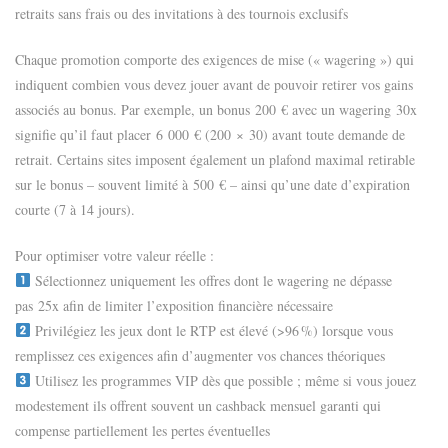
retraits sans frais ou des invitations à des tournois exclusifs
Chaque promotion comporte des exigences de mise (« wagering ») qui
indiquent combien vous devez jouer avant de pouvoir retirer vos gains
associés au bonus. Par exemple, un bonus 200 € avec un wagering 30x
signifie qu’il faut placer 6 000 € (200 × 30) avant toute demande de
retrait. Certains sites imposent également un plafond maximal retirable
sur le bonus – souvent limité à 500 € – ainsi qu’une date d’expiration
courte (7 à 14 jours).
Pour optimiser votre valeur réelle :
Sélectionnez uniquement les offres dont le wagering ne dépasse
pas 25x afin de limiter l’exposition financière nécessaire
Privilégiez les jeux dont le RTP est élevé (>96 %) lorsque vous
remplissez ces exigences afin d’augmenter vos chances théoriques
Utilisez les programmes VIP dès que possible ; même si vous jouez
modestement ils offrent souvent un cashback mensuel garanti qui
compense partiellement les pertes éventuelles