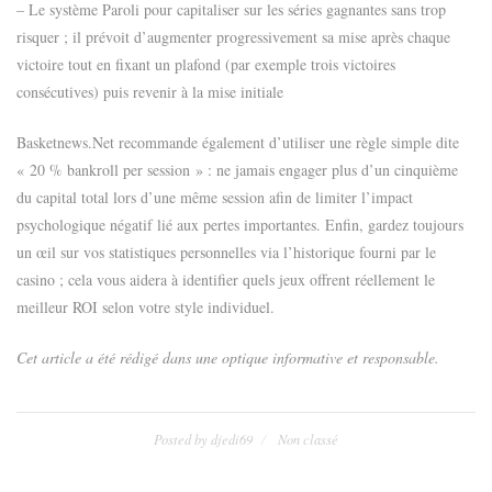
– Le système Paroli pour capitaliser sur les séries gagnantes sans trop
risquer ; il prévoit d’augmenter progressivement sa mise après chaque
victoire tout en fixant un plafond (par exemple trois victoires
consécutives) puis revenir à la mise initiale
Basketnews.Net recommande également d’utiliser une règle simple dite
« 20 % bankroll per session » : ne jamais engager plus d’un cinquième
du capital total lors d’une même session afin de limiter l’impact
psychologique négatif lié aux pertes importantes. Enfin, gardez toujours
un œil sur vos statistiques personnelles via l’historique fourni par le
casino ; cela vous aidera à identifier quels jeux offrent réellement le
meilleur ROI selon votre style individuel.
Cet article a été rédigé dans une optique informative et responsable.
Posted by
djedi69
Non classé