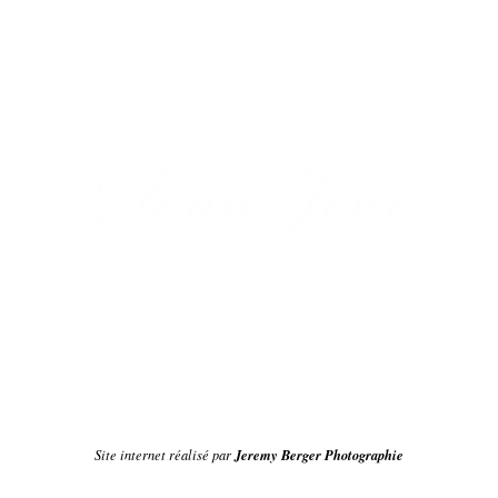
Jeremy Berger Photographie
Site internet réalisé par