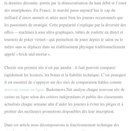
la dernière décennie, portée par la démocratisation du haut débit et l’essor
des smartphones. En France, le marché passe aujourd’hui le cap du
milliard d’euros annuels et attire aussi bien les joueurs occasionnels que
les passionnés de stratégie. Cette popularité s’explique par la diversité des
offres — machines à sous ultra‑graphiques, tables de roulette en direct et
tournois de poker virtuel—qui permettent de jouer depuis le salon ou le
métro sans se déplacer dans un établissement physique traditionnellement
appelé « brick‑and‑mortar ».
Choisir son premier site n’est pas anodin : il faut pouvoir comparer
rapidement les licences, les bonus et la fiabilité technique. C’est pourquoi
il est essentiel de s’appuyer sur des sites de comparaison fiables comme
nouveau casino en ligne
. Basketnews.Net analyse chaque nouveau site de
casino en ligne selon des critères indépendants et publie des classements
actualisés chaque semaine afin d’aider les joueurs à éviter les pièges et à
profiter des meilleures promotions disponibles dès leur inscription.
Dans cet article nous décomposerons le fonctionnement technique des