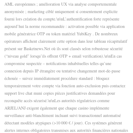
AML européennes ; amélioration UX via analyse comportementale
anonymisée ; marketing ciblé uniquement si consentement explicite
fourni lors création du compte.\n\nL’authentification forte représente
aujourd’hui la norme recommandée : activation possible via application
mobile génératrice OTP ou token matériel YubiKey . De nombreux
opérateurs affichent clairement cette option dans leur tableau récapitulatif
présent sur Basketnews.Net où ils sont classés selon robustesse sécurité
(“niveau gold” lorsqu’ils offrent OTP + email verification).\n\nEn cas
compromise suspectée – notifications inhabituelles telles qu’une
connexion depuis IP étrangère ou tentative changement mot‑de‑passe
échouée – suivez immédiatement procédure standard : bloquez
temporairement votre compte via fonction auto‑exclusion puis contactez
support live chat muni copies pièces justificatives demandées pour
reconquête accès sécurisé.\n\nLes autorités régulatrices comme
ARJEL/ANJ exigent également que chaque casino implémente
surveillance anti‑blanchiment incluant suivi transactionnel automatisé
détectant modèles atypiques (>10 000 € / jour). Ces systèmes génèrent
alertes internes obligatoires transmises aux autorités financières nationales