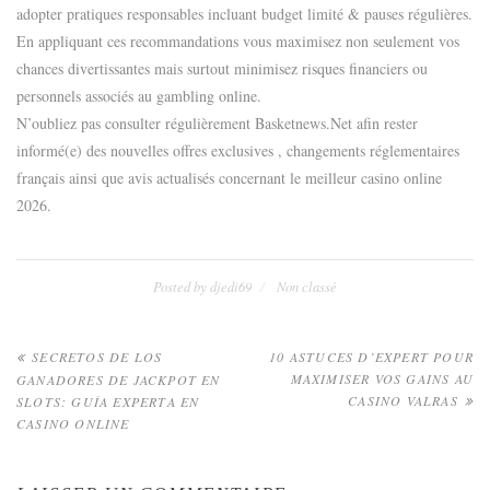
adopter pratiques responsables incluant budget limité & pauses régulières.
En appliquant ces recommandations vous maximisez non seulement vos
chances divertissantes mais surtout minimisez risques financiers ou
personnels associés au gambling online.
N’oubliez pas consulter régulièrement Basketnews.Net afin rester
informé(e) des nouvelles offres exclusives , changements réglementaires
français ainsi que avis actualisés concernant le meilleur casino online
2026.
Posted by
djedi69
Non classé
Navigation
SECRETOS DE LOS
10 ASTUCES D’EXPERT POUR
MAXIMISER VOS GAINS AU
GANADORES DE JACKPOT EN
de
CASINO VALRAS
SLOTS: GUÍA EXPERTA EN
CASINO ONLINE
l’article