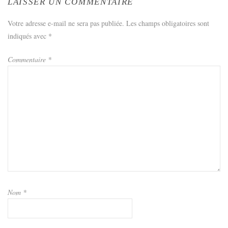
LAISSER UN COMMENTAIRE
Votre adresse e-mail ne sera pas publiée.
Les champs obligatoires sont
indiqués avec
*
Commentaire
*
Nom
*