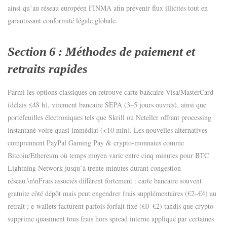
ainsi qu’au réseau européen FINMA afin prévenir flux illicites tout en
garantissant conformité légale globale.
Section 6 : Méthodes de paiement et
retraits rapides
Parmi les options classiques on retrouve carte bancaire Visa/MasterCard
(délais ≤48 h), virement bancaire SEPA (3–5 jours ouvrés), ainsi que
portefeuilles électroniques tels que Skrill ou Neteller offrant processing
instantané voire quasi immédiat (<10 min). Les nouvelles alternatives
comprennent PayPal Gaming Pay & crypto-monnaies comme
Bitcoin/Ethereum où temps moyen varie entre cinq minutes pour BTC
Lightning Network jusqu’à trente minutes durant congestion
réseau.\n\nFrais associés diffèrent fortement : carte bancaire souvent
gratuite côté dépôt mais peut engendrer frais supplémentaires (€2–€4) au
retrait ; e-wallets facturent parfois forfait fixe (€0–€2) tandis que crypto
supprime quasiment tous frais hors spread interne appliqué par certaines