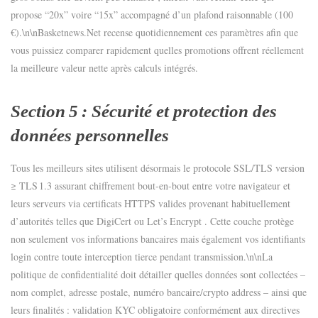
propose “20x” voire “15x” accompagné d’un plafond raisonnable (
100
€).\n\nBasketnews.Net recense quotidiennement ces paramètres afin que
vous puissiez comparer rapidement quelles promotions offrent réellement
la meilleure valeur nette après calculs intégrés.
Section 5 : Sécurité et protection des
données personnelles
Tous les meilleurs sites utilisent désormais le protocole SSL/TLS version
≥ TLS 1.​3 assurant chiffrement bout‑en‑bout entre votre navigateur et
leurs serveurs via certificats HTTPS valides provenant habituellement
d’autorités telles que DigiCert ou Let’s Encrypt . Cette couche protège
non seulement vos informations bancaires mais également vos identifiants
login contre toute interception tierce pendant transmission.\n\nLa
politique de confidentialité doit détailler quelles données sont collectées –
nom complet, adresse postale, numéro bancaire/crypto address – ainsi que
leurs finalités : validation KYC obligatoire conformément aux directives