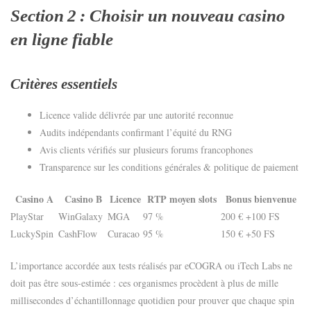
Section 2 : Choisir un nouveau casino
en ligne fiable
Critères essentiels
Licence valide délivrée par une autorité reconnue
Audits indépendants confirmant l’équité du RNG
Avis clients vérifiés sur plusieurs forums francophones
Transparence sur les conditions générales & politique de paiement
Casino A
Casino B
Licence
RTP moyen slots
Bonus bienvenue
PlayStar
WinGalaxy
MGA
97 %
200 € +100 FS
LuckySpin
CashFlow
Curacao
95 %
150 € +50 FS
L’importance accordée aux tests réalisés par eCOGRA ou iTech Labs ne
doit pas être sous‑estimée : ces organismes procèdent à plus de mille
millisecondes d’échantillonnage quotidien pour prouver que chaque spin