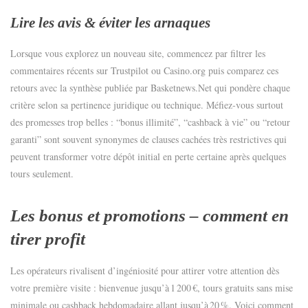
Lire les avis & éviter les arnaques
Lorsque vous explorez un nouveau site, commencez par filtrer les
commentaires récents sur Trustpilot ou Casino.org puis comparez ces
retours avec la synthèse publiée par Basketnews.Net qui pondère chaque
critère selon sa pertinence juridique ou technique. Méfiez‑vous surtout
des promesses trop belles : “bonus illimité”, “cashback à vie” ou “retour
garanti” sont souvent synonymes de clauses cachées très restrictives qui
peuvent transformer votre dépôt initial en perte certaine après quelques
tours seulement.
Les bonus et promotions – comment en
tirer profit
Les opérateurs rivalisent d’ingéniosité pour attirer votre attention dès
votre première visite : bienvenue jusqu’à 1 200 €, tours gratuits sans mise
minimale ou cashback hebdomadaire allant jusqu’à 20 %. Voici comment