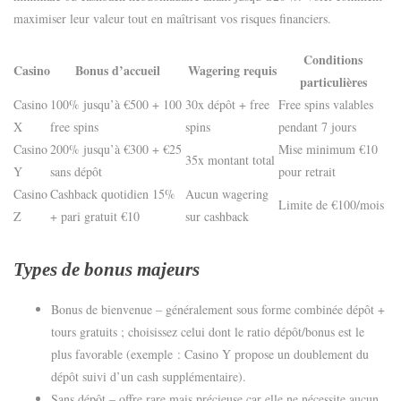
maximiser leur valeur tout en maîtrisant vos risques financiers.
Conditions
Casino
Bonus d’accueil
Wagering requis
particulières
Casino
100% jusqu’à €500 + 100
30x dépôt + free
Free spins valables
X
free spins
spins
pendant 7 jours
Casino
200% jusqu’à €300 + €25
Mise minimum €10
35x montant total
Y
sans dépôt
pour retrait
Casino
Cashback quotidien 15%
Aucun wagering
Limite de €100/mois
Z
+ pari gratuit €10
sur cashback
Types de bonus majeurs
Bonus de bienvenue – généralement sous forme combinée dépôt +
tours gratuits ; choisissez celui dont le ratio dépôt/bonus est le
plus favorable (exemple : Casino Y propose un doublement du
dépôt suivi d’un cash supplémentaire).
Sans dépôt – offre rare mais précieuse car elle ne nécessite aucun