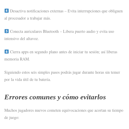
Desactiva notificaciones externas – Evita interrupciones que obliguen
al procesador a trabajar más.
Conecta auriculares Bluetooth – Libera puerto audio y evita uso
intensivo del altavoz.
Cierra apps en segundo plano antes de iniciar tu sesión; así liberas
memoria RAM.
Siguiendo estos seis simples pasos podrás jugar durante horas sin temer
por la vida útil de tu batería.
Errores comunes y cómo evitarlos
Muchos jugadores nuevos cometen equivocaciones que acortan su tiempo
de juego: