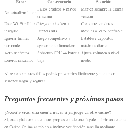
Error
Consecuencia
Solución
Fallos gráficos + mayor
Mantén siempre la última
No actualizar la app
consumo
versión
Usar Wi‑Fi público
Riesgo de hackeo +
Conéctate vía datos
inseguro
latencia alta
móviles o VPN confiable
Ignorar límites
Juego compulsivo +
Establece depósitos
personales
agotamiento financiero
máximos diarios
Activar efectos
Sobreuso CPU → batería
Ajusta volumen a nivel
sonoros máximos
baja
medio
Al reconocer estos fallos podrás prevenirlos fácilmente y mantener
sesiones largas y seguras.
Preguntas frecuentes y próximos pasos
¿Necesito crear una cuenta nueva si ya juego en otro casino?
Sí, cada plataforma tiene sus propias condiciones legales; abrir una cuenta
en Casino Online es rápido e incluye verificación sencilla mediante