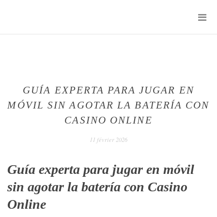
Skip
P
to
M
content
SENTIMENTS
D'UN
JOUR
GUÍA EXPERTA PARA JUGAR EN
MÓVIL SIN AGOTAR LA BATERÍA CON
CASINO ONLINE
24
11 février 2026
avril
2026
Guía experta para jugar en móvil
sin agotar la batería con Casino
Online