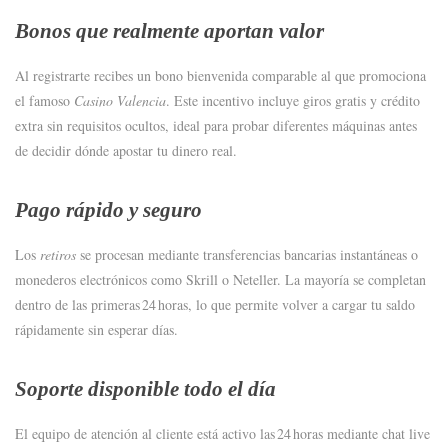
Bonos que realmente aportan valor
Al registrarte recibes un bono bienvenida comparable al que promociona
el famoso
Casino Valencia
. Este incentivo incluye giros gratis y crédito
extra sin requisitos ocultos, ideal para probar diferentes máquinas antes
de decidir dónde apostar tu dinero real.
Pago rápido y seguro
Los
retiros
se procesan mediante transferencias bancarias instantáneas o
monederos electrónicos como Skrill o Neteller. La mayoría se completan
dentro de las primeras 24 horas, lo que permite volver a cargar tu saldo
rápidamente sin esperar días.
Soporte disponible todo el día
El equipo de atención al cliente está activo las 24 horas mediante chat live